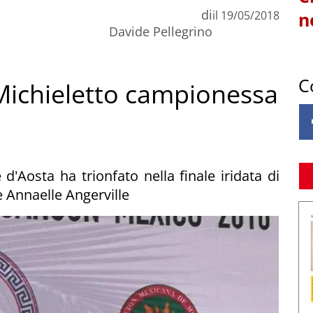
di
il
19/05/2018
n
Davide Pellegrino
C
Michieletto campionessa
 d'Aosta ha trionfato nella finale iridata di
 Annaelle Angerville