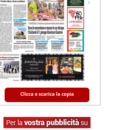
Clicca e scarica la copia