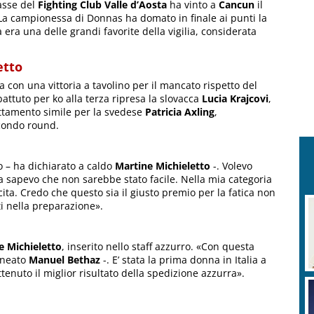
asse del
Fighting Club Valle d’Aosta
ha vinto a
Cancun
il
 La campionessa di Donnas ha domato in finale ai punti la
a era una delle grandi favorite della vigilia, considerata
etto
 con una vittoria a tavolino per il mancato rispetto del
battuto per ko alla terza ripresa la slovacca
Lucia Krajcovi
,
ttamento simile per la svedese
Patricia Axling
,
condo round.
o – ha dichiarato a caldo
Martine Michieletto
-. Volevo
 sapevo che non sarebbe stato facile. Nella mia categoria
cita. Credo che questo sia il giusto premio per la fatica non
ti nella preparazione».
e Michieletto
, inserito nello staff azzurro. «Con questa
lineato
Manuel Bethaz
-. E’ stata la prima donna in Italia a
enuto il miglior risultato della spedizione azzurra».