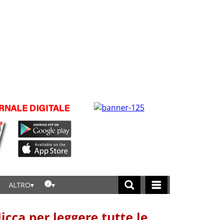
ALTRO
licca per leggere tutte le