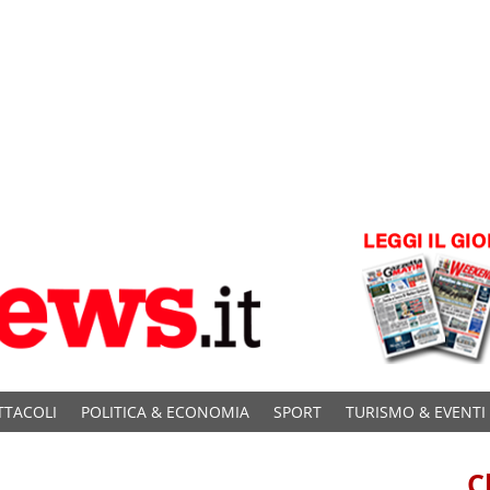
TTACOLI
POLITICA & ECONOMIA
SPORT
TURISMO & EVENTI
C