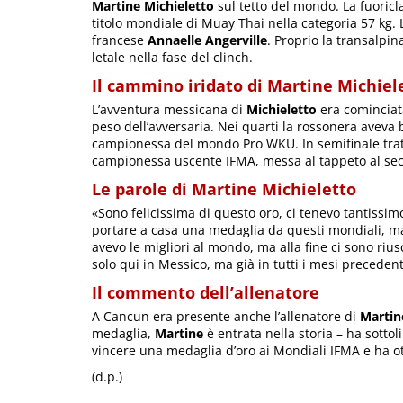
Martine Michieletto
sul tetto del mondo. La fuoricl
titolo mondiale di Muay Thai nella categoria 57 kg.
francese
Annaelle Angerville
. Proprio la transalpin
letale nella fase del clinch.
Il cammino iridato di Martine Michiel
L’avventura messicana di
Michieletto
era cominciata
peso dell’avversaria. Nei quarti la rossonera aveva 
campionessa del mondo Pro WKU. In semifinale tra
campionessa uscente IFMA, messa al tappeto al se
Le parole di Martine Michieletto
«Sono felicissima di questo oro, ci tenevo tantissim
portare a casa una medaglia da questi mondiali, ma
avevo le migliori al mondo, ma alla fine ci sono rius
solo qui in Messico, ma già in tutti i mesi preceden
Il commento dell’allenatore
A Cancun era presente anche l’allenatore di
Martin
medaglia,
Martine
è entrata nella storia – ha sotto
vincere una medaglia d’oro ai Mondiali IFMA e ha ott
(d.p.)