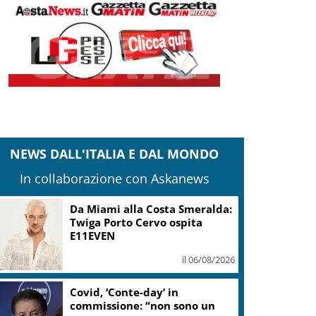
NEWS DALL'ITALIA E DAL MONDO
In collaborazione con Askanews
Sogin: in 2025 utile balza oltre
2,5 mln, decommissioning al
47,7%
il 06/08/2026
“Una notte di Casanova” di
Migliorini chiude Festival