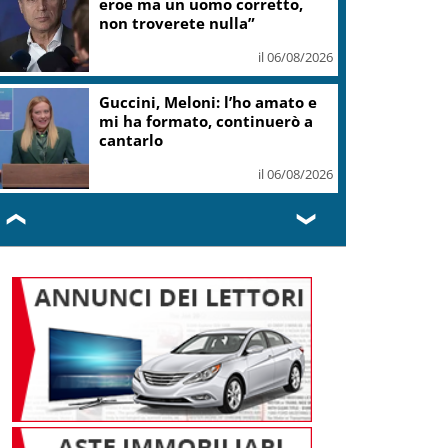
teatro Volterra
il 06/08/2026
Valle d’Aosta, torna la festa
del lardo di Arnad: c’è anche il
gelato
il 06/08/2026
❮
❯