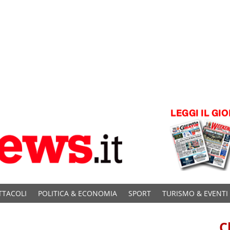
TTACOLI
POLITICA & ECONOMIA
SPORT
TURISMO & EVENTI
C