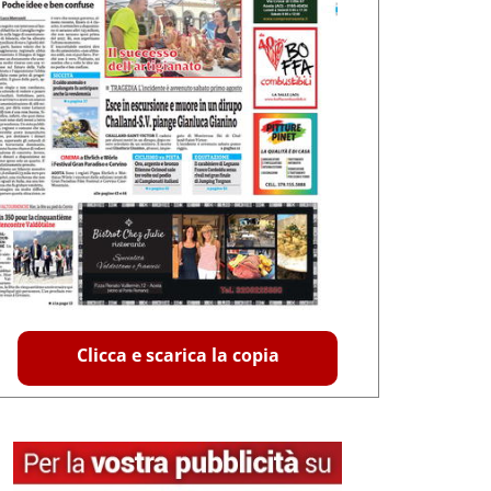
Clicca e scarica la copia