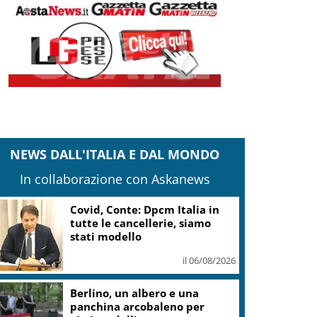
NEWS DALL'ITALIA E DAL MONDO
In collaborazione con Askanews
Twiga Porto Cervo ospita
E11EVEN con Diplo
il 06/08/2026
Covid, Conte: irresponsabile
escludere Regioni da
perimetro indagine