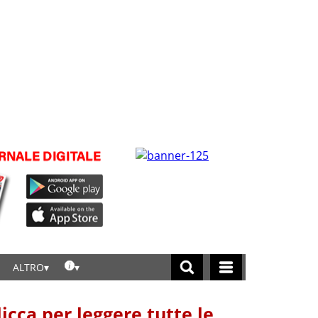
ALTRO
licca per leggere tutte le