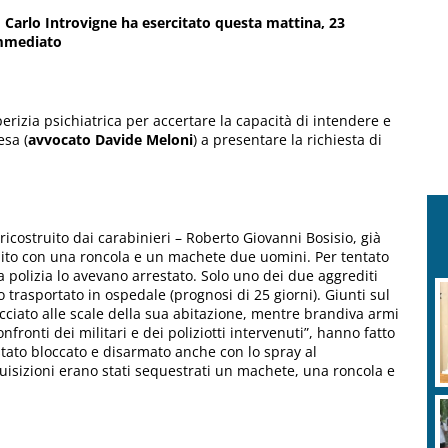
m Carlo Introvigne ha esercitato questa mattina, 23
immediato
erizia psichiatrica per accertare la capacità di intendere e
esa (
avvocato Davide Meloni
) a presentare la richiesta di
ricostruito dai carabinieri – Roberto Giovanni Bosisio, già
edito con una roncola e un machete due uomini. Per tentato
a polizia lo avevano arrestato. Solo uno dei due aggrediti
o trasportato in ospedale (prognosi di 25 giorni). Giunti sul
acciato alle scale della sua abitazione, mentre brandiva armi
fronti dei militari e dei poliziotti intervenuti”, hanno fatto
stato bloccato e disarmato anche con lo spray al
uisizioni erano stati sequestrati un machete, una roncola e