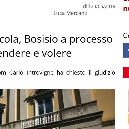
di
il
23/05/2018
n
Luca Mercanti
C
ola, Bosisio a processo
endere e volere
pm Carlo Introvigne ha chiesto il giudizio