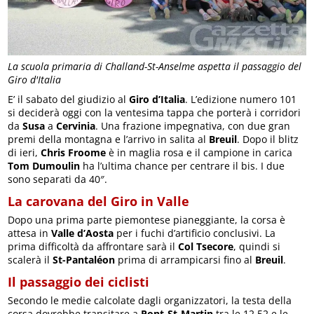
La scuola primaria di Challand-St-Anselme aspetta il passaggio del
Giro d'Italia
E’ il sabato del giudizio al
Giro d’Italia
. L’edizione numero 101
si deciderà oggi con la ventesima tappa che porterà i corridori
da
Susa
a
Cervinia
. Una frazione impegnativa, con due gran
premi della montagna e l’arrivo in salita al
Breuil
. Dopo il blitz
di ieri,
Chris Froome
è in maglia rosa e il campione in carica
Tom Dumoulin
ha l’ultima chance per centrare il bis. I due
sono separati da 40″.
La carovana del Giro in Valle
Dopo una prima parte piemontese pianeggiante, la corsa è
attesa in
Valle d’Aosta
per i fuchi d’artificio conclusivi. La
prima difficoltà da affrontare sarà il
Col Tsecore
, quindi si
scalerà il
St-Pantaléon
prima di arrampicarsi fino al
Breuil
.
Il passaggio dei ciclisti
Secondo le medie calcolate dagli organizzatori, la testa della
corsa dovrebbe transitare a
Pont-St-Martin
tra le 12.52 e le