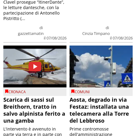
Clavel prosegue “ItinerDante”,
le letture dantesche, con la
partecipazione di Antonello
Pistritto (...
di
di
gazzettamatin
Cinzia Timpano
il 07/08/2026
il 07/08/2026
CRONACA
COMUNI
Scarica di sassi sul
Aosta, degrado in via
Breithorn, tratto in
Festaz: installata una
salvo alpinista ferito a
telecamera alla Torre
una gamba
del Lebbroso
L'intervento è avvenuto in
Prime contromosse
parte via terra e in parte con
dell'amministrazione