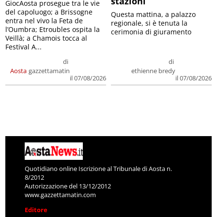
stazioni
GiocAosta prosegue tra le vie
del capoluogo; a Brissogne
Questa mattina, a palazzo
entra nel vivo la Feta de
regionale, si è tenuta la
l’Oumbra; Etroubles ospita la
cerimonia di giuramento
Veillà; a Chamois tocca al
Festival A...
di
di
Aosta
gazzettamatin
ethienne bredy
il 07/08/2026
il 07/08/2026
Quotidiano online Iscrizione al Tribunale di Aosta n.
8/2012
Autorizzazione del 13/12/2012
www.gazzettamatin.com
Editore