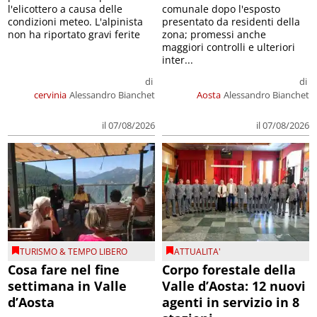
l'elicottero a causa delle
comunale dopo l'esposto
condizioni meteo. L'alpinista
presentato da residenti della
non ha riportato gravi ferite
zona; promessi anche
maggiori controlli e ulteriori
inter...
di
di
cervinia
Alessandro Bianchet
Aosta
Alessandro Bianchet
il 07/08/2026
il 07/08/2026
TURISMO & TEMPO LIBERO
ATTUALITA'
Cosa fare nel fine
Corpo forestale della
settimana in Valle
Valle d’Aosta: 12 nuovi
d’Aosta
agenti in servizio in 8