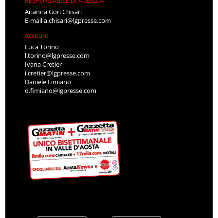
RESPONSABILE DI AGENZIA
Arianna Gori Chisari
E-mail
a.chisari@lgpresse.com
Account
Luca Torino
l.torino@lgpresse.com
Ivana Cretier
i.cretier@lgpresse.com
Daniele Fimiano
d.fimiano@lgpresse.com