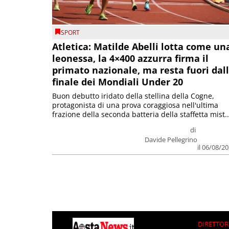
SPORT
Atletica: Matilde Abelli lotta come un
leonessa, la 4×400 azzurra firma il
primato nazionale, ma resta fuori dal
finale dei Mondiali Under 20
Buon debutto iridato della stellina della Cogne,
protagonista di una prova coraggiosa nell'ultima
frazione della seconda batteria della staffetta mist..
di
Davide Pellegrino
il 06/08/2
DIRETTOR