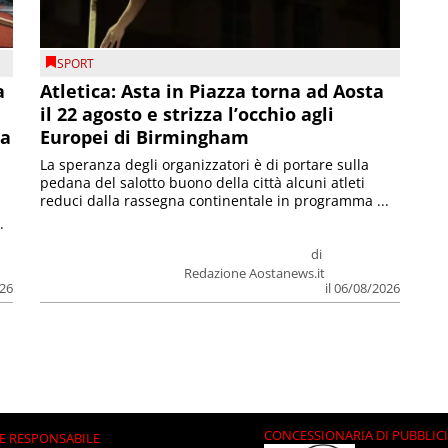
SPORT
a
Atletica: Asta in Piazza torna ad Aosta
il 22 agosto e strizza l’occhio agli
la
Europei di Birmingham
La speranza degli organizzatori è di portare sulla
pedana del salotto buono della città alcuni atleti
reduci dalla rassegna continentale in programma ...
.
di
Redazione Aostanews.it
026
il 06/08/2026
CONCESSIONARIA DI PUBBLIC
E RESPONSABILE