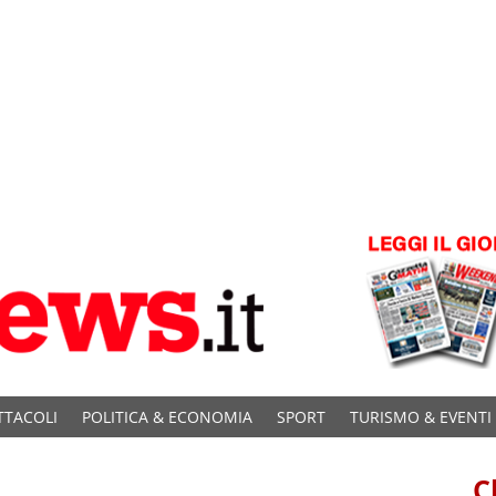
TTACOLI
POLITICA & ECONOMIA
SPORT
TURISMO & EVENTI
C