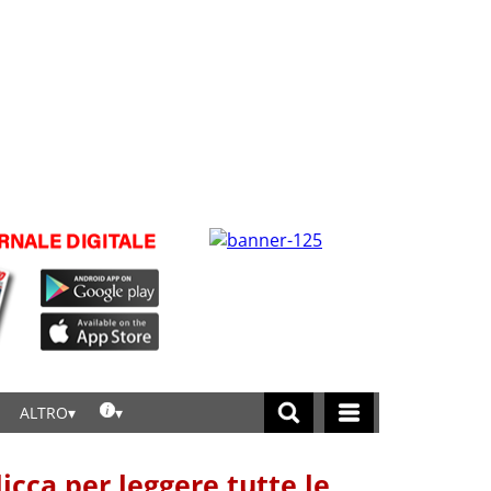
ALTRO
licca per leggere tutte le