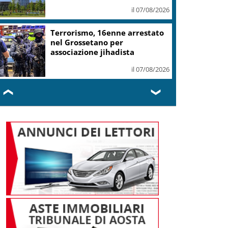
Ozzola
il 07/08/2026
Guggenheim Venezia, dolore
per la scomparsa di Maria Rita
Cerilli
il 07/08/2026
❮
❯