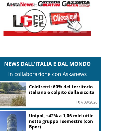
NEWS DALL'ITALIA E DAL MONDO
In collaborazione con Askanews
Mps: utile netto semestre
oltre 1,1 miliardi (+25,3%),
sopra le attese
il 07/08/2026
Musica e arte contemporanea,
Lerici ha puntato su Giovanni