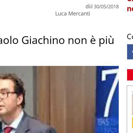
di
il
30/05/2018
n
Luca Mercanti
C
aolo Giachino non è più