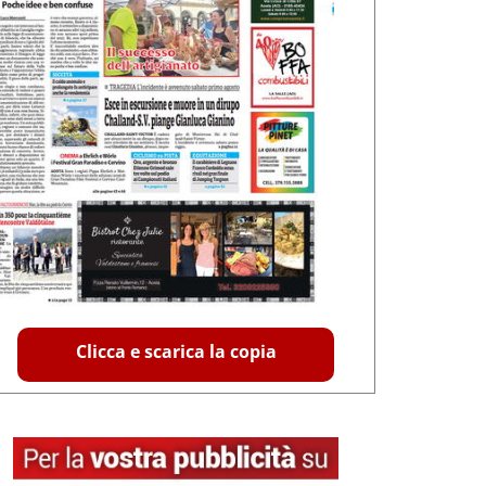
Clicca e scarica la copia