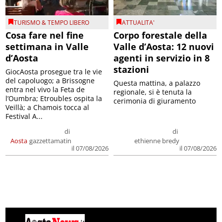
TURISMO & TEMPO LIBERO
ATTUALITA'
Cosa fare nel fine
Corpo forestale della
settimana in Valle
Valle d’Aosta: 12 nuovi
d’Aosta
agenti in servizio in 8
stazioni
GiocAosta prosegue tra le vie
del capoluogo; a Brissogne
Questa mattina, a palazzo
entra nel vivo la Feta de
regionale, si è tenuta la
l’Oumbra; Etroubles ospita la
cerimonia di giuramento
Veillà; a Chamois tocca al
Festival A...
di
di
Aosta
gazzettamatin
ethienne bredy
il 07/08/2026
il 07/08/2026