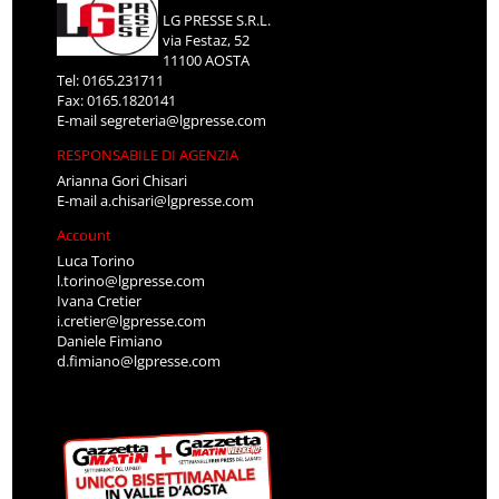
LG PRESSE S.R.L.
via Festaz, 52
11100 AOSTA
Tel: 0165.231711
Fax: 0165.1820141
E-mail
segreteria@lgpresse.com
RESPONSABILE DI AGENZIA
Arianna Gori Chisari
E-mail
a.chisari@lgpresse.com
Account
Luca Torino
l.torino@lgpresse.com
Ivana Cretier
i.cretier@lgpresse.com
Daniele Fimiano
d.fimiano@lgpresse.com