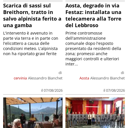
Scarica di sassi sul
Aosta, degrado in via
Breithorn, tratto in
Festaz: installata una
salvo alpinista ferito a
telecamera alla Torre
una gamba
del Lebbroso
L'intervento è avvenuto in
Prime contromosse
parte via terra e in parte con
dell'amministrazione
l'elicottero a causa delle
comunale dopo l'esposto
condizioni meteo. L'alpinista
presentato da residenti della
non ha riportato gravi ferite
zona; promessi anche
maggiori controlli e ulteriori
inter...
di
di
cervinia
Alessandro Bianchet
Aosta
Alessandro Bianchet
il 07/08/2026
il 07/08/2026