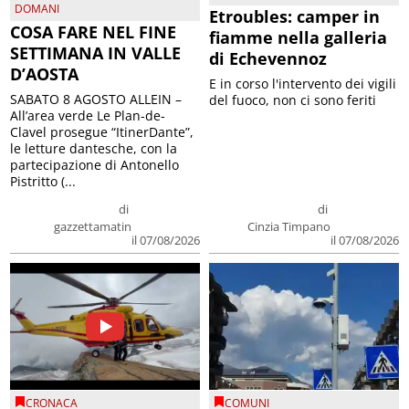
DOMANI
Etroubles: camper in
COSA FARE NEL FINE
fiamme nella galleria
SETTIMANA IN VALLE
di Echevennoz
D’AOSTA
E in corso l'intervento dei vigili
SABATO 8 AGOSTO ALLEIN –
del fuoco, non ci sono feriti
All’area verde Le Plan-de-
Clavel prosegue “ItinerDante”,
le letture dantesche, con la
partecipazione di Antonello
Pistritto (...
di
di
gazzettamatin
Cinzia Timpano
il 07/08/2026
il 07/08/2026
CRONACA
COMUNI