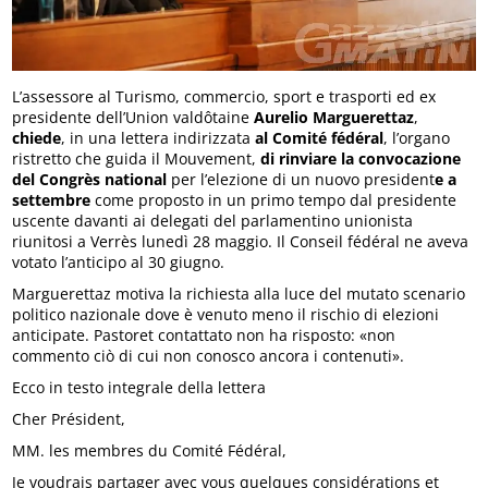
L’assessore al Turismo, commercio, sport e trasporti ed ex
presidente dell’Union valdôtaine
Aurelio Marguerettaz
,
chiede
, in una lettera indirizzata
al Comité fédéral
, l’organo
ristretto che guida il Mouvement,
di rinviare la convocazione
del Congrès national
per l’elezione di un nuovo president
e a
settembre
come proposto in un primo tempo dal presidente
uscente davanti ai delegati del parlamentino unionista
riunitosi a Verrès lunedì 28 maggio. Il Conseil fédéral ne aveva
votato l’anticipo al 30 giugno.
Marguerettaz motiva la richiesta alla luce del mutato scenario
politico nazionale dove è venuto meno il rischio di elezioni
anticipate. Pastoret contattato non ha risposto: «non
commento ciò di cui non conosco ancora i contenuti».
Ecco in testo integrale della lettera
Cher Président,
MM. les membres du Comité Fédéral,
Je voudrais partager avec vous quelques considérations et