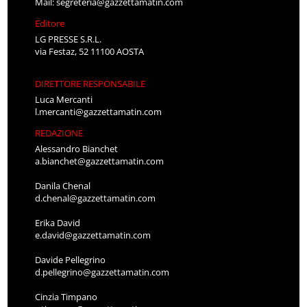
Mail:
segreteria@gazzettamatin.com
Editore
LG PRESSE S.R.L.
via Festaz, 52 11100 AOSTA
DIRETTORE RESPONSABILE
Luca Mercanti
l.mercanti@gazzettamatin.com
REDAZIONE
Alessandro Bianchet
a.bianchet@gazzettamatin.com
Danila Chenal
d.chenal@gazzettamatin.com
Erika David
e.david@gazzettamatin.com
Davide Pellegrino
d.pellegrino@gazzettamatin.com
Cinzia Timpano