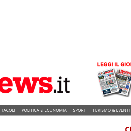
TTACOLI
POLITICA & ECONOMIA
SPORT
TURISMO & EVENTI
C