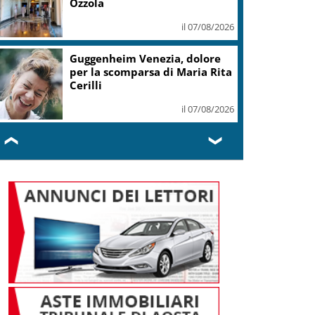
E11EVEN
il 06/08/2026
Covid, ‘Conte-day’ in
commissione: “non sono un
eroe ma un uomo corretto,
non troverete nulla”
il 06/08/2026
❮
❯