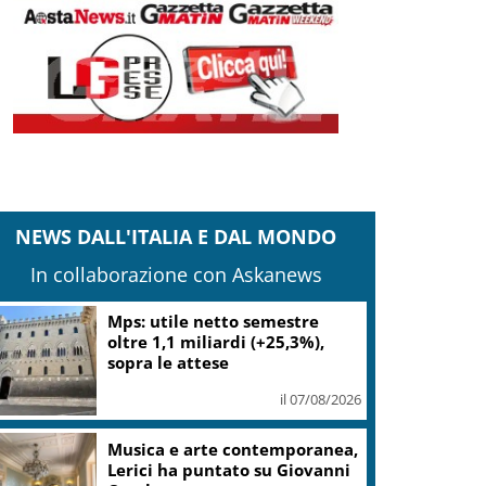
NEWS DALL'ITALIA E DAL MONDO
In collaborazione con Askanews
Bitdefender: popolarità de
L’Odissea usata per diffondere
malware
il 06/08/2026
Da Miami alla Costa Smeralda:
Twiga Porto Cervo ospita