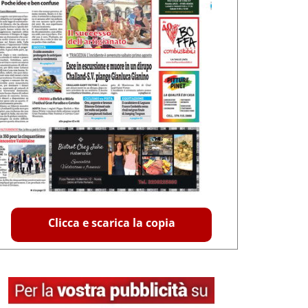
Clicca e scarica la copia