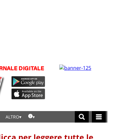
ALTRO
licca per leggere tutte le