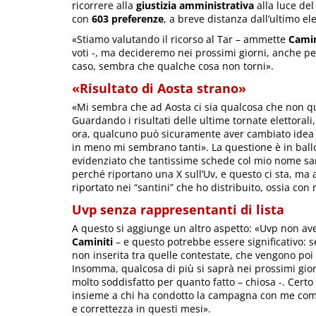
ricorrere alla
giustizia amministrativa
alla luce del
con
603 preferenze
, a breve distanza dall’ultimo el
«Stiamo valutando il ricorso al Tar – ammette
Camin
voti -, ma decideremo nei prossimi giorni, anche pe
caso, sembra che qualche cosa non torni».
«Risultato di Aosta strano»
«Mi sembra che ad Aosta ci sia qualcosa che non q
Guardando i risultati delle ultime tornate elettora
ora, qualcuno può sicuramente aver cambiato idea vis
in meno mi sembrano tanti». La questione è in ball
evidenziato che tantissime schede col mio nome sa
perché riportano una X sull’Uv, e questo ci sta, ma 
riportato nei “santini” che ho distribuito, ossia c
Uvp senza rappresentanti di lista
A questo si aggiunge un altro aspetto: «Uvp non av
Caminiti
– e questo potrebbe essere significativo:
non inserita tra quelle contestate, che vengono poi 
Insomma, qualcosa di più si saprà nei prossimi giorn
molto soddisfatto per quanto fatto – chiosa -. Certo
insieme a chi ha condotto la campagna con me come
e correttezza in questi mesi».