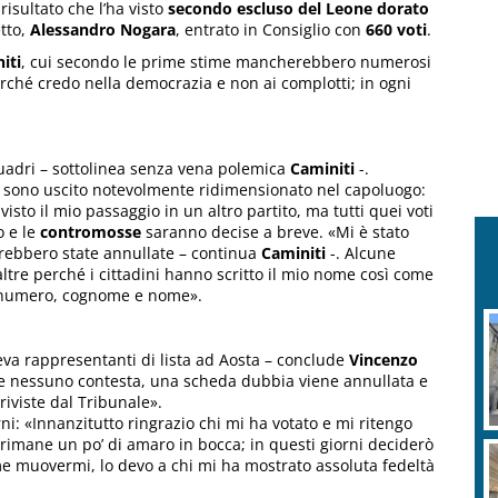
 risultato che l’ha visto
secondo escluso del Leone dorato
etto,
Alessandro Nogara
, entrato in Consiglio con
660 voti
.
iti
, cui secondo le prime stime mancherebbero numerosi
rché credo nella democrazia e non ai complotti; in ogni
uadri – sottolinea senza vena polemica
Caminiti
-.
li, sono uscito notevolmente ridimensionato nel capoluogo:
to il mio passaggio in un altro partito, ma tutti quei voti
o e le
contromosse
saranno decise a breve. «Mi è stato
rebbero state annullate – continua
Caminiti
-. Alcune
altre perché i cittadini hanno scritto il mio nome così come
on numero, cognome e nome».
eva rappresentanti di lista ad Aosta – conclude
Vincenzo
 se nessuno contesta, una scheda dubbia viene annullata e
riviste dal Tribunale».
i: «Innanzitutto ringrazio chi mi ha votato e mi ritengo
 rimane un po’ di amaro in bocca; in questi giorni deciderò
 muovermi, lo devo a chi mi ha mostrato assoluta fedeltà