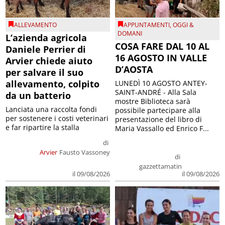
ALLEVAMENTO
APPUNTAMENTI
,
OGGI &
DOMANI
L’azienda agricola
COSA FARE DAL 10 AL
Daniele Perrier di
16 AGOSTO IN VALLE
Arvier chiede aiuto
D’AOSTA
per salvare il suo
allevamento, colpito
LUNEDÌ 10 AGOSTO ANTEY-
SAINT-ANDRÉ - Alla Sala
da un batterio
mostre Biblioteca sarà
Lanciata una raccolta fondi
possibile partecipare alla
per sostenere i costi veterinari
presentazione del libro di
e far ripartire la stalla
Maria Vassallo ed Enrico F...
di
Arvier
Fausto Vassoney
di
gazzettamatin
il 09/08/2026
il 09/08/2026