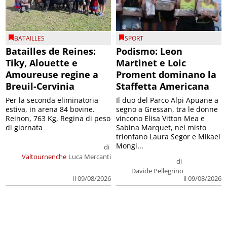
BATAILLES
SPORT
Batailles de Reines:
Podismo: Leon
Tiky, Alouette e
Martinet e Loic
Amoureuse regine a
Proment dominano la
Breuil-Cervinia
Staffetta Americana
Per la seconda eliminatoria
Il duo del Parco Alpi Apuane a
estiva, in arena 84 bovine.
segno a Gressan, tra le donne
Reinon, 763 Kg, Regina di peso
vincono Elisa Vitton Mea e
di giornata
Sabina Marquet, nel misto
trionfano Laura Segor e Mikael
Mongi...
di
Valtournenche
Luca Mercanti
di
Davide Pellegrino
il 09/08/2026
il 09/08/2026