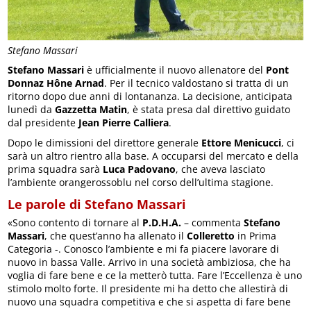
Stefano Massari
Stefano Massari
è ufficialmente il nuovo allenatore del
Pont
Donnaz Hône Arnad
. Per il tecnico valdostano si tratta di un
ritorno dopo due anni di lontananza. La decisione, anticipata
lunedì da
Gazzetta Matin
, è stata presa dal direttivo guidato
dal presidente
Jean Pierre Calliera
.
Dopo le dimissioni del direttore generale
Ettore Menicucci
, ci
sarà un altro rientro alla base. A occuparsi del mercato e della
prima squadra sarà
Luca Padovano
, che aveva lasciato
l’ambiente orangerossoblu nel corso dell’ultima stagione.
Le parole di Stefano Massari
«Sono contento di tornare al
P.D.H.A.
– commenta
Stefano
Massari
, che quest’anno ha allenato il
Colleretto
in Prima
Categoria -. Conosco l’ambiente e mi fa piacere lavorare di
nuovo in bassa Valle. Arrivo in una società ambiziosa, che ha
voglia di fare bene e ce la metterò tutta. Fare l’Eccellenza è uno
stimolo molto forte. Il presidente mi ha detto che allestirà di
nuovo una squadra competitiva e che si aspetta di fare bene