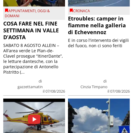
APPUNTAMENTI
,
OGGI &
CRONACA
DOMANI
Etroubles: camper in
COSA FARE NEL FINE
fiamme nella galleria
SETTIMANA IN VALLE
di Echevennoz
D’AOSTA
E in corso l'intervento dei vigili
SABATO 8 AGOSTO ALLEIN –
del fuoco, non ci sono feriti
All’area verde Le Plan-de-
Clavel prosegue “ItinerDante”,
le letture dantesche, con la
partecipazione di Antonello
Pistritto (...
di
di
gazzettamatin
Cinzia Timpano
il 07/08/2026
il 07/08/2026