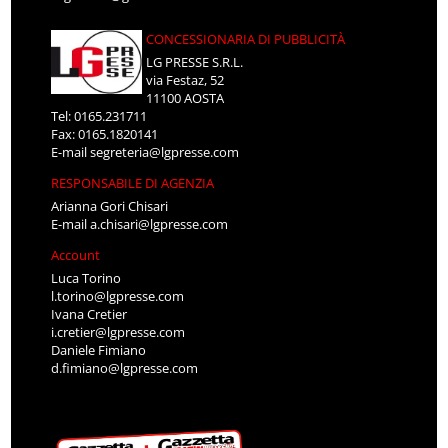
CONCESSIONARIA DI PUBBLICITÀ
LG PRESSE S.R.L.
via Festaz, 52
11100 AOSTA
Tel: 0165.231711
Fax: 0165.1820141
E-mail
segreteria@lgpresse.com
RESPONSABILE DI AGENZIA
Arianna Gori Chisari
E-mail
a.chisari@lgpresse.com
Account
Luca Torino
l.torino@lgpresse.com
Ivana Cretier
i.cretier@lgpresse.com
Daniele Fimiano
d.fimiano@lgpresse.com