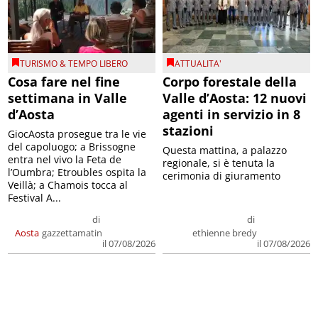
TURISMO & TEMPO LIBERO
ATTUALITA'
Cosa fare nel fine
Corpo forestale della
settimana in Valle
Valle d’Aosta: 12 nuovi
d’Aosta
agenti in servizio in 8
stazioni
GiocAosta prosegue tra le vie
del capoluogo; a Brissogne
Questa mattina, a palazzo
entra nel vivo la Feta de
regionale, si è tenuta la
l’Oumbra; Etroubles ospita la
cerimonia di giuramento
Veillà; a Chamois tocca al
Festival A...
di
di
Aosta
gazzettamatin
ethienne bredy
il 07/08/2026
il 07/08/2026