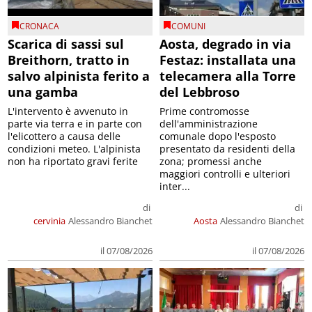
CRONACA
COMUNI
Scarica di sassi sul
Aosta, degrado in via
Breithorn, tratto in
Festaz: installata una
salvo alpinista ferito a
telecamera alla Torre
una gamba
del Lebbroso
L'intervento è avvenuto in
Prime contromosse
parte via terra e in parte con
dell'amministrazione
l'elicottero a causa delle
comunale dopo l'esposto
condizioni meteo. L'alpinista
presentato da residenti della
non ha riportato gravi ferite
zona; promessi anche
maggiori controlli e ulteriori
inter...
di
di
cervinia
Alessandro Bianchet
Aosta
Alessandro Bianchet
il 07/08/2026
il 07/08/2026