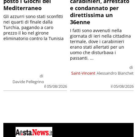
posto i Giochi del
carabinieri, arrestato
Mediterraneo
e condannato per
direttissima un
Gli azzurri sono stati sconfitti
36enne
nei quarti di finale dalla
Turchia, pagando a caro
I fatti sono avvenuti nella
prezzo il ko nel girone
giornata di ieri nella cittadina
eliminatorio contro la Tunisia
termale, dove i carabinieri
erano stati allertati per un
uomo che disturbava i
passanti. ...
di
Saint-Vincent
Alessandro Bianchet
di
Davide Pellegrino
il 05/08/2026
il 05/08/2026