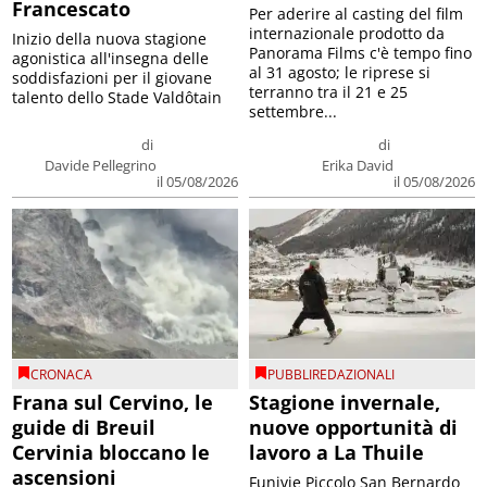
Francescato
Per aderire al casting del film
internazionale prodotto da
Inizio della nuova stagione
Panorama Films c'è tempo fino
agonistica all'insegna delle
al 31 agosto; le riprese si
soddisfazioni per il giovane
terranno tra il 21 e 25
talento dello Stade Valdôtain
settembre...
di
di
Davide Pellegrino
Erika David
il 05/08/2026
il 05/08/2026
CRONACA
PUBBLIREDAZIONALI
Frana sul Cervino, le
Stagione invernale,
guide di Breuil
nuove opportunità di
Cervinia bloccano le
lavoro a La Thuile
ascensioni
Funivie Piccolo San Bernardo