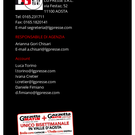
LG PRESSE S.R.L.
via Festaz, 52
11100 AOSTA
Tel: 0165.231711
Fax: 0165.1820141
E-mail
segreteria@lgpresse.com
RESPONSABILE DI AGENZIA
Arianna Gori Chisari
E-mail
a.chisari@lgpresse.com
Account
Luca Torino
l.torino@lgpresse.com
Ivana Cretier
i.cretier@lgpresse.com
Daniele Fimiano
d.fimiano@lgpresse.com