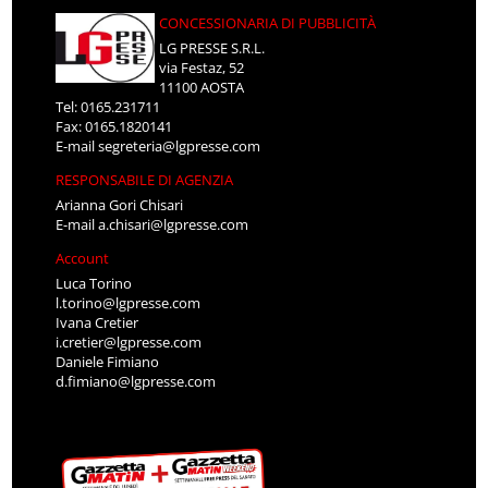
CONCESSIONARIA DI PUBBLICITÀ
LG PRESSE S.R.L.
via Festaz, 52
11100 AOSTA
Tel: 0165.231711
Fax: 0165.1820141
E-mail
segreteria@lgpresse.com
RESPONSABILE DI AGENZIA
Arianna Gori Chisari
E-mail
a.chisari@lgpresse.com
Account
Luca Torino
l.torino@lgpresse.com
Ivana Cretier
i.cretier@lgpresse.com
Daniele Fimiano
d.fimiano@lgpresse.com