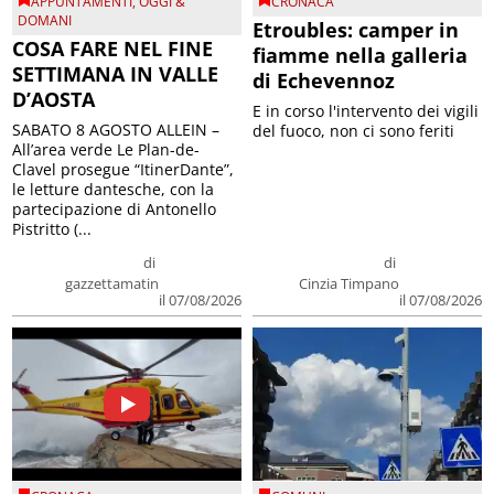
APPUNTAMENTI
,
OGGI &
CRONACA
DOMANI
Etroubles: camper in
COSA FARE NEL FINE
fiamme nella galleria
SETTIMANA IN VALLE
di Echevennoz
D’AOSTA
E in corso l'intervento dei vigili
SABATO 8 AGOSTO ALLEIN –
del fuoco, non ci sono feriti
All’area verde Le Plan-de-
Clavel prosegue “ItinerDante”,
le letture dantesche, con la
partecipazione di Antonello
Pistritto (...
di
di
gazzettamatin
Cinzia Timpano
il 07/08/2026
il 07/08/2026