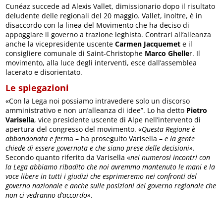
Cunéaz succede ad Alexis Vallet, dimissionario dopo il risultato
deludente delle regionali del 20 maggio. Vallet, inoltre, è in
disaccordo con la linea del Movimento che ha deciso di
appoggiare il governo a trazione leghista. Contrari all’alleanza
anche la vicepresidente uscente
Carmen Jacquemet
e il
consigliere comunale di Saint-Christophe
Marco Ghelle
r. Il
movimento, alla luce degli interventi, esce dall’assemblea
lacerato e disorientato.
Le spiegazioni
«Con la Lega noi possiamo intravedere solo un discorso
amministrativo e non un’alleanza di idee”. Lo ha detto
Pietro
Varisella
, vice presidente uscente di Alpe nell’intervento di
apertura del congresso del movimento. «
Questa Regione è
abbandonata e ferm
a – ha proseguito Varisella –
e la gente
chiede di essere governata e che siano prese delle decisioni»
.
Secondo quanto riferito da Varisella «
nei numerosi incontri con
la Lega abbiamo ribadito che noi avremmo mantenuto le mani e la
voce libere in tutti i giudizi che esprimeremo nei confronti del
governo nazionale e anche sulle posizioni del governo regionale che
non ci vedranno d’accordo»
.