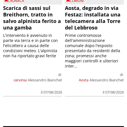
CRONACA
COMUNI
Scarica di sassi sul
Aosta, degrado in via
Breithorn, tratto in
Festaz: installata una
salvo alpinista ferito a
telecamera alla Torre
una gamba
del Lebbroso
L'intervento è avvenuto in
Prime contromosse
parte via terra e in parte con
dell'amministrazione
l'elicottero a causa delle
comunale dopo l'esposto
condizioni meteo. L'alpinista
presentato da residenti della
non ha riportato gravi ferite
zona; promessi anche
maggiori controlli e ulteriori
inter...
di
di
cervinia
Alessandro Bianchet
Aosta
Alessandro Bianchet
il 07/08/2026
il 07/08/2026