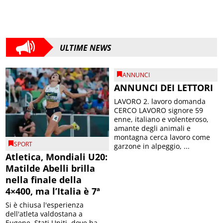
ULTIME NEWS
ANNUNCI
ANNUNCI DEI LETTORI
LAVORO 2. lavoro domanda
CERCO LAVORO signore 59
enne, italiano e volenteroso,
amante degli animali e
montagna cerca lavoro come
SPORT
garzone in alpeggio, ...
Atletica, Mondiali U20:
Matilde Abelli brilla
nella finale della
4×400, ma l’Italia è 7ª
Si è chiusa l'esperienza
dell'atleta valdostana a
Eugene, Stati Uniti, dove ha