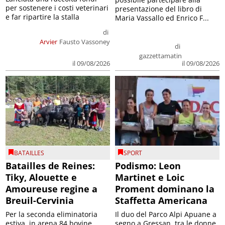
per sostenere i costi veterinari
presentazione del libro di
e far ripartire la stalla
Maria Vassallo ed Enrico F...
di
Arvier
Fausto Vassoney
di
gazzettamatin
il 09/08/2026
il 09/08/2026
BATAILLES
SPORT
Batailles de Reines:
Podismo: Leon
Tiky, Alouette e
Martinet e Loic
Amoureuse regine a
Proment dominano la
Breuil-Cervinia
Staffetta Americana
Per la seconda eliminatoria
Il duo del Parco Alpi Apuane a
estiva, in arena 84 bovine.
segno a Gressan, tra le donne