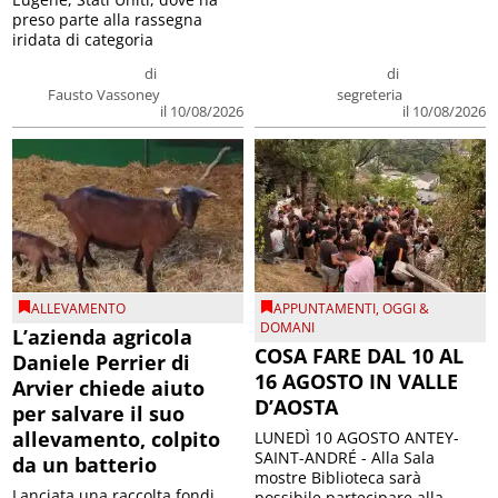
preso parte alla rassegna
iridata di categoria
di
di
Fausto Vassoney
segreteria
il 10/08/2026
il 10/08/2026
ALLEVAMENTO
APPUNTAMENTI
,
OGGI &
DOMANI
L’azienda agricola
COSA FARE DAL 10 AL
Daniele Perrier di
16 AGOSTO IN VALLE
Arvier chiede aiuto
D’AOSTA
per salvare il suo
allevamento, colpito
LUNEDÌ 10 AGOSTO ANTEY-
SAINT-ANDRÉ - Alla Sala
da un batterio
mostre Biblioteca sarà
Lanciata una raccolta fondi
possibile partecipare alla