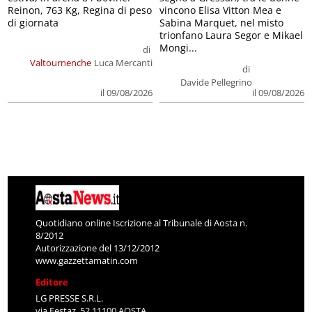
Reinon, 763 Kg, Regina di peso
vincono Elisa Vitton Mea e
di giornata
Sabina Marquet, nel misto
trionfano Laura Segor e Mikael
Mongi...
di
Valtournenche
Luca Mercanti
di
Davide Pellegrino
il 09/08/2026
il 09/08/2026
Quotidiano online Iscrizione al Tribunale di Aosta n.
8/2012
Autorizzazione del 13/12/2012
www.gazzettamatin.com
Editore
LG PRESSE S.R.L.
via Festaz, 52 11100 AOSTA