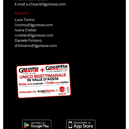
E-mail
a.chisari@lgpresse.com
Account
Luca Torino
l.torino@lgpresse.com
Ivana Cretier
i.cretier@lgpresse.com
Daniele Fimiano
d.fimiano@lgpresse.com