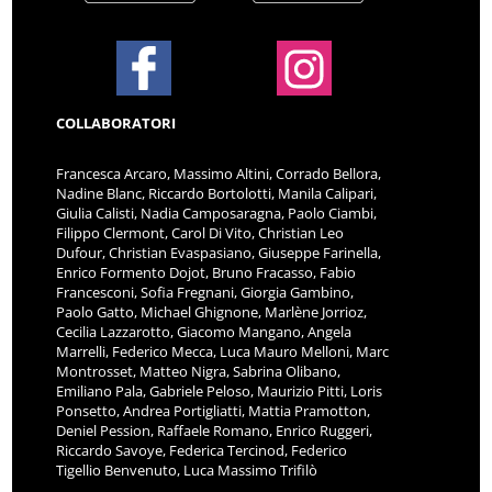
COLLABORATORI
Francesca Arcaro, Massimo Altini, Corrado Bellora,
Nadine Blanc, Riccardo Bortolotti, Manila Calipari,
Giulia Calisti, Nadia Camposaragna, Paolo Ciambi,
Filippo Clermont, Carol Di Vito, Christian Leo
Dufour, Christian Evaspasiano, Giuseppe Farinella,
Enrico Formento Dojot, Bruno Fracasso, Fabio
Francesconi, Sofia Fregnani, Giorgia Gambino,
Paolo Gatto, Michael Ghignone, Marlène Jorrioz,
Cecilia Lazzarotto, Giacomo Mangano, Angela
Marrelli, Federico Mecca, Luca Mauro Melloni, Marc
Montrosset, Matteo Nigra, Sabrina Olibano,
Emiliano Pala, Gabriele Peloso, Maurizio Pitti, Loris
Ponsetto, Andrea Portigliatti, Mattia Pramotton,
Deniel Pession, Raffaele Romano, Enrico Ruggeri,
Riccardo Savoye, Federica Tercinod, Federico
Tigellio Benvenuto, Luca Massimo Trifilò