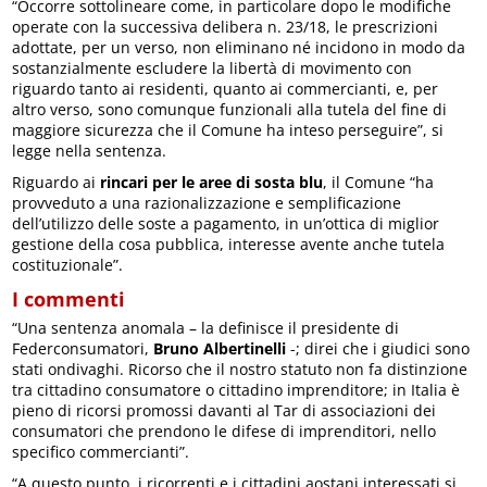
“Occorre sottolineare come, in particolare dopo le modifiche
operate con la successiva delibera n. 23/18, le prescrizioni
adottate, per un verso, non eliminano né incidono in modo da
sostanzialmente escludere la libertà di movimento con
riguardo tanto ai residenti, quanto ai commercianti, e, per
altro verso, sono comunque funzionali alla tutela del fine di
maggiore sicurezza che il Comune ha inteso perseguire”, si
legge nella sentenza.
Riguardo ai
rincari per le aree di sosta blu
, il Comune “ha
provveduto a una razionalizzazione e semplificazione
dell’utilizzo delle soste a pagamento, in un’ottica di miglior
gestione della cosa pubblica, interesse avente anche tutela
costituzionale”.
I commenti
“Una sentenza anomala – la definisce il presidente di
Federconsumatori,
Bruno Albertinelli
-; direi che i giudici sono
stati ondivaghi. Ricorso che il nostro statuto non fa distinzione
tra cittadino consumatore o cittadino imprenditore; in Italia è
pieno di ricorsi promossi davanti al Tar di associazioni dei
consumatori che prendono le difese di imprenditori, nello
specifico commercianti”.
“A questo punto, i ricorrenti e i cittadini aostani interessati si