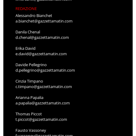
REDAZIONE
Alessandro Bianchet
a.bianchet@gazzettamatin.com
Danila Chenal
d.chenal@gazzettamatin.com
Erika David
e.david@gazzettamatin.com
Davide Pellegrino
d.pellegrino@gazzettamatin.com
Cinzia Timpano
c.timpano@gazzettamatin.com
Arianna Papalia
a.papalia@gazzettamatin.com
Thomas Piccot
t.piccot@gazzettamatin.com
Fausto Vassoney
f.vassoney@gazzettamatin.com