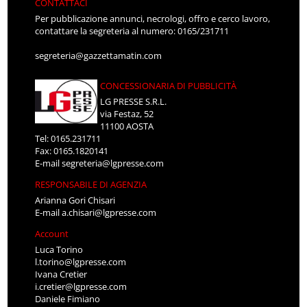
CONTATTACI
Per pubblicazione annunci, necrologi, offro e cerco lavoro,
contattare la segreteria al numero: 0165/231711
segreteria@gazzettamatin.com
CONCESSIONARIA DI PUBBLICITÀ
LG PRESSE S.R.L.
via Festaz, 52
11100 AOSTA
Tel: 0165.231711
Fax: 0165.1820141
E-mail
segreteria@lgpresse.com
RESPONSABILE DI AGENZIA
Arianna Gori Chisari
E-mail
a.chisari@lgpresse.com
Account
Luca Torino
l.torino@lgpresse.com
Ivana Cretier
i.cretier@lgpresse.com
Daniele Fimiano