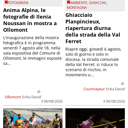
FOTOGRAFIA
AMBIENTE
,
GHIACCIAI
,
MONTAGNA
Anima Alpina, le
Ghiacciaio
fotografie di Ilenia
Planpincieux,
Noussan in mostra a
riapertura diurna
Ollomont
della strada della Val
L'inaugurazione della mostra
Ferret
fotografica è in programma
venerdì 7 agosto alle 18, nella
Riapre oggi, giovedì 6 agosto,
sala espositiva del Comune di
solo di giorno e solo in
Ollomont; le immagini esposte
discesa, la strada comunale
sa...
della Val Ferret; si riduce lo
scenario di rischio, in
movimento u...
di
Courmayeur
Erika David
di
Ollomont
Erika David
il 06/08/2026
il 06/08/2026