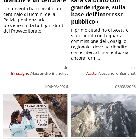
bianche e un cellulare
sarà valutato con
grande rigore, sulla
L'intervento ha coinvolto un
base dell’interesse
centinaio di uomini della
Polizia penitenziaria,
pubblico»
provenienti da tutti gli istituti
Il primo cittadino di Aosta è
del Provveditorato
stato audito nella quarta
commissione del Consiglio
regionale, dove ha ribadito
come l'iter, al momento, sia
ancora ferm...
di
di
Brissogne
Alessandro Bianchet
Aosta
Alessandro Bianchet
il 06/08/2026
il 06/08/2026