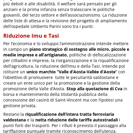
più deboli e alle disabilità. Il welfare sarà pensato per gli
anziani e la prima infanzia senza tralasciare le politiche
giovanili, del terzo settore e dell’associazionismo. La riduzione
delle liste di attesa e la revisione del progetto di ampliamento
dell’ospedale Umberto Parini sono tra i punti.
Riduzione Imu e Tasi
Per l’economia e lo sviluppo l’amministrazione intende mettere
in campo un
piano strategico di sostegno alle micro, piccole e
medie imprese e all’artigianato,
politiche di defiscalizzazione
per cittadini e imprese, la riorganizzazione e la riqualificazione
dell’agricoltura, la riduzione dell’Imu e della Tasi. Intende poi
istituire un
unico marchio ”Valle d’Aosta-Vallée d’Aoste’
‘ con
l’obiettivo di promuovere tutte le peculiarità valdostane e
creare un ente unico per la promozione e la gestione della
promozione della Valle d’Aosta.
Stop alla quotazione di Cva
in
borsa e mantenimento della titolarità pubblica della
concessione del casinò di Saint-Vincent ma con l’ipotesi una
gestione privata.
Restano la
riqualificazione dell’intera tratta ferroviaria
valdostana
e la
netta riduzione delle tariffe autostradali
i
punti forti dei trasporti. Per i rifiuti è previsto il passaggio alla
tariffazione puntuale tramite riconoscimento dell’utenza.