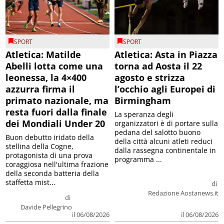
SPORT
SPORT
Atletica: Matilde
Atletica: Asta in Piazza
Abelli lotta come una
torna ad Aosta il 22
leonessa, la 4×400
agosto e strizza
azzurra firma il
l’occhio agli Europei di
primato nazionale, ma
Birmingham
resta fuori dalla finale
La speranza degli
dei Mondiali Under 20
organizzatori è di portare sulla
pedana del salotto buono
Buon debutto iridato della
della città alcuni atleti reduci
stellina della Cogne,
dalla rassegna continentale in
protagonista di una prova
programma ...
coraggiosa nell'ultima frazione
della seconda batteria della
staffetta mist...
di
Redazione Aostanews.it
di
Davide Pellegrino
il 06/08/2026
il 06/08/2026