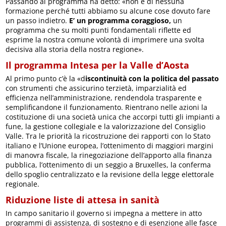
Passando al programma ha detto: «non è di nessuna
formazione perché tutti abbiamo su alcune cose dovuto fare
un passo indietro.
E’ un programma coraggioso,
un
programma che su molti punti fondamentali riflette ed
esprime la nostra comune volontà di imprimere una svolta
decisiva alla storia della nostra regione».
Il programma Intesa per la Valle d’Aosta
Al primo punto c’è la «d
iscontinuità con la politica del passato
con strumenti che assicurino terzietà, imparzialità ed
efficienza nell’amministrazione, rendendola trasparente e
semplificandone il funzionamento. Rientrano nelle azioni la
costituzione di una società unica che accorpi tutti gli impianti a
fune, la gestione collegiale e la valorizzazione del Consiglio
Valle. Tra le priorità la ricostruzione dei rapporti con lo Stato
italiano e l’Unione europea, l’ottenimento di maggiori margini
di manovra fiscale, la rinegoziazione dell’apporto alla finanza
pubblica, l’ottenimento di un seggio a Bruxelles, la conferma
dello spoglio centralizzato e la revisione della legge elettorale
regionale.
Riduzione liste di attesa in sanità
In campo sanitario il governo si impegna a mettere in atto
programmi di assistenza, di sostegno e di esenzione alle fasce