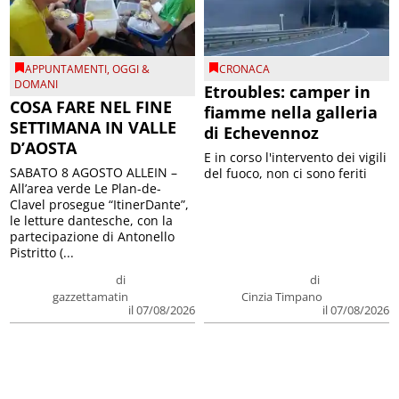
APPUNTAMENTI
,
OGGI &
CRONACA
DOMANI
Etroubles: camper in
COSA FARE NEL FINE
fiamme nella galleria
SETTIMANA IN VALLE
di Echevennoz
D’AOSTA
E in corso l'intervento dei vigili
SABATO 8 AGOSTO ALLEIN –
del fuoco, non ci sono feriti
All’area verde Le Plan-de-
Clavel prosegue “ItinerDante”,
le letture dantesche, con la
partecipazione di Antonello
Pistritto (...
di
di
gazzettamatin
Cinzia Timpano
il 07/08/2026
il 07/08/2026