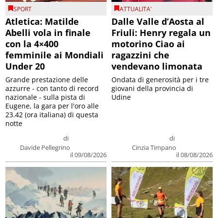
SPORT
ATTUALITA'
Atletica: Matilde
Dalle Valle d’Aosta al
Abelli vola in finale
Friuli: Henry regala un
con la 4×400
motorino Ciao ai
femminile ai Mondiali
ragazzini che
Under 20
vendevano limonata
Grande prestazione delle
Ondata di generosità per i tre
azzurre - con tanto di record
giovani della provincia di
nazionale - sulla pista di
Udine
Eugene, la gara per l'oro alle
23.42 (ora italiana) di questa
notte
di
di
Davide Pellegrino
Cinzia Timpano
il 09/08/2026
il 08/08/2026