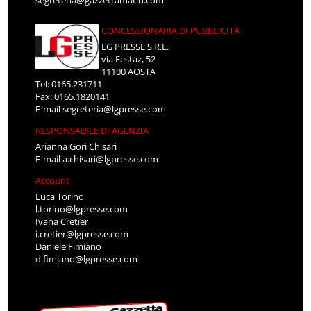
segreteria@gazzettamatin.com
CONCESSIONARIA DI PUBBLICITÀ
LG PRESSE S.R.L.
via Festaz, 52
11100 AOSTA
Tel: 0165.231711
Fax: 0165.1820141
E-mail
segreteria@lgpresse.com
RESPONSABILE DI AGENZIA
Arianna Gori Chisari
E-mail
a.chisari@lgpresse.com
Account
Luca Torino
l.torino@lgpresse.com
Ivana Cretier
i.cretier@lgpresse.com
Daniele Fimiano
d.fimiano@lgpresse.com