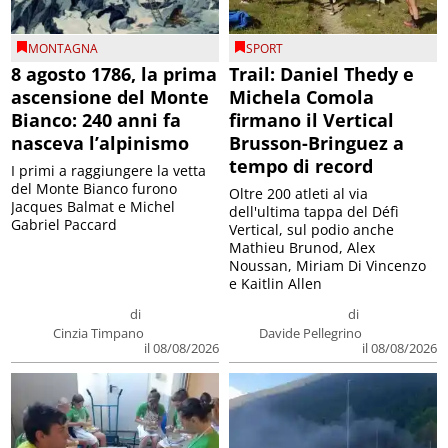
MONTAGNA
SPORT
8 agosto 1786, la prima
Trail: Daniel Thedy e
ascensione del Monte
Michela Comola
Bianco: 240 anni fa
firmano il Vertical
nasceva l’alpinismo
Brusson-Bringuez a
tempo di record
I primi a raggiungere la vetta
del Monte Bianco furono
Oltre 200 atleti al via
Jacques Balmat e Michel
dell'ultima tappa del Défì
Gabriel Paccard
Vertical, sul podio anche
Mathieu Brunod, Alex
Noussan, Miriam Di Vincenzo
e Kaitlin Allen
di
di
Cinzia Timpano
Davide Pellegrino
il 08/08/2026
il 08/08/2026