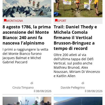
MONTAGNA
SPORT
8 agosto 1786, la prima
Trail: Daniel Thedy e
ascensione del Monte
Michela Comola
Bianco: 240 anni fa
firmano il Vertical
nasceva l’alpinismo
Brusson-Bringuez a
tempo di record
I primi a raggiungere la vetta
del Monte Bianco furono
Oltre 200 atleti al via
Jacques Balmat e Michel
dell'ultima tappa del Défì
Gabriel Paccard
Vertical, sul podio anche
Mathieu Brunod, Alex
Noussan, Miriam Di Vincenzo
e Kaitlin Allen
di
di
Cinzia Timpano
Davide Pellegrino
il 08/08/2026
il 08/08/2026