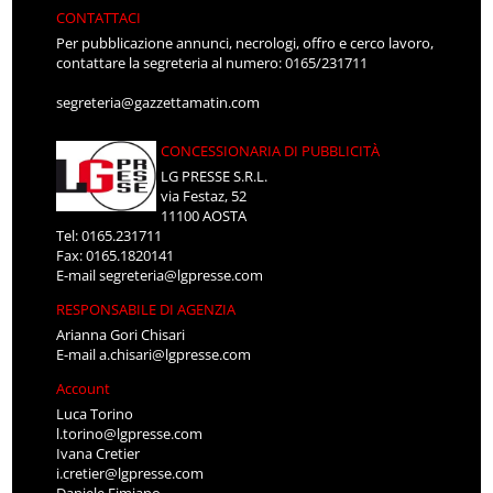
CONTATTACI
Per pubblicazione annunci, necrologi, offro e cerco lavoro,
contattare la segreteria al numero: 0165/231711
segreteria@gazzettamatin.com
CONCESSIONARIA DI PUBBLICITÀ
LG PRESSE S.R.L.
via Festaz, 52
11100 AOSTA
Tel: 0165.231711
Fax: 0165.1820141
E-mail
segreteria@lgpresse.com
RESPONSABILE DI AGENZIA
Arianna Gori Chisari
E-mail
a.chisari@lgpresse.com
Account
Luca Torino
l.torino@lgpresse.com
Ivana Cretier
i.cretier@lgpresse.com
Daniele Fimiano