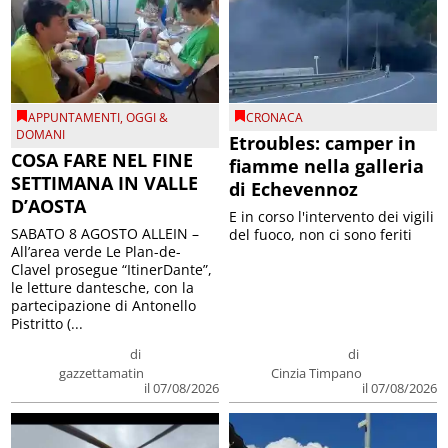
APPUNTAMENTI
,
OGGI &
CRONACA
DOMANI
Etroubles: camper in
COSA FARE NEL FINE
fiamme nella galleria
SETTIMANA IN VALLE
di Echevennoz
D’AOSTA
E in corso l'intervento dei vigili
SABATO 8 AGOSTO ALLEIN –
del fuoco, non ci sono feriti
All’area verde Le Plan-de-
Clavel prosegue “ItinerDante”,
le letture dantesche, con la
partecipazione di Antonello
Pistritto (...
di
di
gazzettamatin
Cinzia Timpano
il 07/08/2026
il 07/08/2026