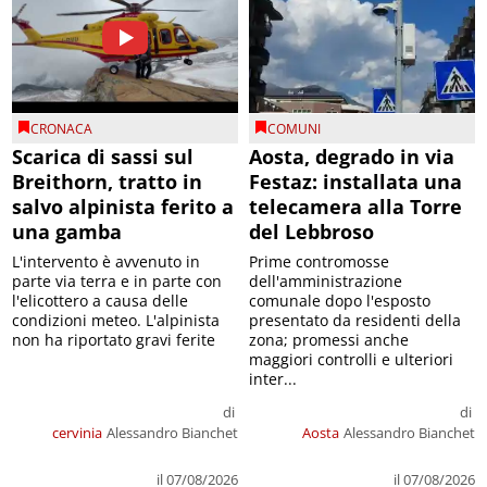
CRONACA
COMUNI
Scarica di sassi sul
Aosta, degrado in via
Breithorn, tratto in
Festaz: installata una
salvo alpinista ferito a
telecamera alla Torre
una gamba
del Lebbroso
L'intervento è avvenuto in
Prime contromosse
parte via terra e in parte con
dell'amministrazione
l'elicottero a causa delle
comunale dopo l'esposto
condizioni meteo. L'alpinista
presentato da residenti della
non ha riportato gravi ferite
zona; promessi anche
maggiori controlli e ulteriori
inter...
di
di
cervinia
Alessandro Bianchet
Aosta
Alessandro Bianchet
il 07/08/2026
il 07/08/2026