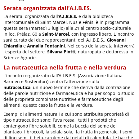
Serata organizzata dall’A.I.B.ES.
La serata, organizzata dall’
A.I.B.E.S.
e dala biblioteca
intercomunale di Saint-Marcel, Nus e Fénis, è in programma
questa sera (martedì 3 luglio) alle 21 al centro socio-culturale
in loc. Prélaz, 60 a
Saint-Marcel,
con ingresso libero. L’incontro
sarà curato dai due rappresentanti dell’A.I.B.E.S.,
Giovanni
Chiarella
e
Annalia Fontanini
. Nel corso della serata interverrà
l’esperta del settore,
Silvana Piotti
, naturopata e dottoressa in
Scienze Agrarie.
La nutraceutica nella frutta e nella verdura
L’incontro organizzato dall’A.I.B.E.S. (Associazione Italiana
Barmen e Sostenitori) centra l’attenzione sulla
nutraceutica
, un nuovo termine che deriva dalla contrazione
delle parole nutrizione e farmaceutica e ha per scopo lo studio
delle proprietà combinate nutritive e farmaceutiche degli
alimenti, questo caso la frutta e la verdura.
Esempi di alimenti naturali a cui sono attribuite proprietà di
tipo nutraceutico sono: l’uva rossa, tutti i prodotti che
contengono fibre solubili, come la buccia del seme del
plantago, i broccoli, la soiala soia, la frutta in generale, i semi
di lino semi, il beta-carotene dai petali di calendula, le bacche