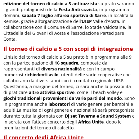
edizione del torneo di calcio a 5 antirazzista
su prato saranno
i grandi protagonisti della
Festa Antirazzista
, in programma
domani,
sabato 7 luglio
all’
area sportiva di Sarre
, in località la
Remise, grazie all’organizzazione dell’
UISP
Valle d’Aosta, in
collaborazione con il Comune di Sarre, lo Stade Valdotaine, la
Cittadella dei Giovani di Aosta e l’associazione Partecipare
Conta.
Il torneo di calcio a 5 con scopi di integrazione
L’inizio del torneo di calcio a 5 su prato è in programma alle 9
con la partecipazione di
16 squadre
, composte da
rappresentanti di
diversa nazionalità
e con in campo
numerosi
richiedenti asilo
, utenti delle varie cooperative che
collaborano da diversi anni con il comitato regionale UISP.
Quest’anno, a margine del torneo, ci sarà anche la possibilità
di praticare
altre attività sportive
, come il beach volley e
giochi tradizionali provenienti da varie parti del mondo
. Sono
in programma anche
laboratori
di vario genere per bambini e
adulti.La musica di ogni genere e nazionalità sarà protagonista
durante tutta la giornata con
Dj set Taverna e Sound System
e
in serata con l’atteso concerto degli
Africa Unite
, dopo le
premiazioni del torneo di calcetto.
Il concerto degli Africa Unite