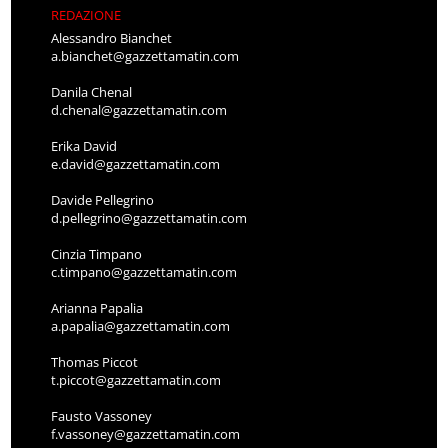
REDAZIONE
Alessandro Bianchet
a.bianchet@gazzettamatin.com
Danila Chenal
d.chenal@gazzettamatin.com
Erika David
e.david@gazzettamatin.com
Davide Pellegrino
d.pellegrino@gazzettamatin.com
Cinzia Timpano
c.timpano@gazzettamatin.com
Arianna Papalia
a.papalia@gazzettamatin.com
Thomas Piccot
t.piccot@gazzettamatin.com
Fausto Vassoney
f.vassoney@gazzettamatin.com