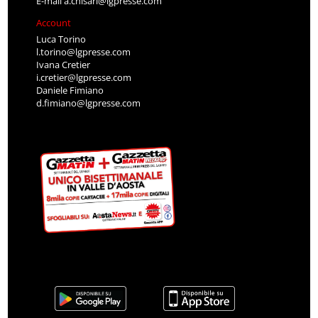
E-mail
a.chisari@lgpresse.com
Account
Luca Torino
l.torino@lgpresse.com
Ivana Cretier
i.cretier@lgpresse.com
Daniele Fimiano
d.fimiano@lgpresse.com