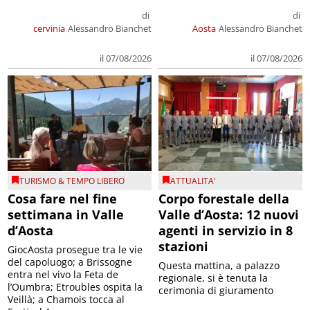
di
di
cervinia
Alessandro Bianchet
Aosta
Alessandro Bianchet
il 07/08/2026
il 07/08/2026
TURISMO & TEMPO LIBERO
ATTUALITA'
Cosa fare nel fine
Corpo forestale della
settimana in Valle
Valle d’Aosta: 12 nuovi
d’Aosta
agenti in servizio in 8
stazioni
GiocAosta prosegue tra le vie
del capoluogo; a Brissogne
Questa mattina, a palazzo
entra nel vivo la Feta de
regionale, si è tenuta la
l’Oumbra; Etroubles ospita la
cerimonia di giuramento
Veillà; a Chamois tocca al