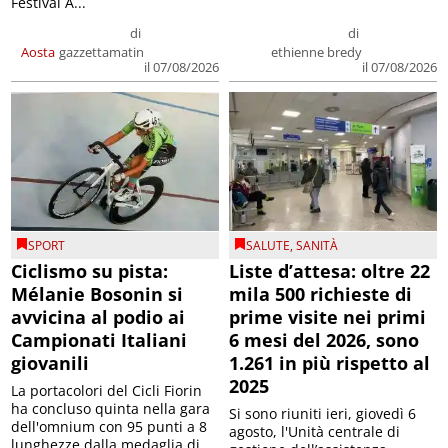
Festival A...
di
di
Aosta
gazzettamatin
ethienne bredy
il 07/08/2026
il 07/08/2026
SPORT
SALUTE
,
SANITÀ
Ciclismo su pista:
Liste d’attesa: oltre 22
Mélanie Bosonin si
mila 500 richieste di
avvicina al podio ai
prime visite nei primi
Campionati Italiani
6 mesi del 2026, sono
giovanili
1.261 in più rispetto al
2025
La portacolori del Cicli Fiorin
ha concluso quinta nella gara
Si sono riuniti ieri, giovedì 6
dell'omnium con 95 punti a 8
agosto, l'Unità centrale di
lunghezze dalla medaglia di