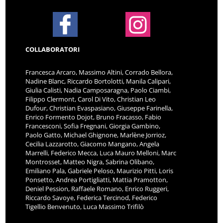
COLLABORATORI
Francesca Arcaro, Massimo Altini, Corrado Bellora,
Nadine Blanc, Riccardo Bortolotti, Manila Calipari,
Giulia Calisti, Nadia Camposaragna, Paolo Ciambi,
Filippo Clermont, Carol Di Vito, Christian Leo
Dufour, Christian Evaspasiano, Giuseppe Farinella,
Enrico Formento Dojot, Bruno Fracasso, Fabio
Francesconi, Sofia Fregnani, Giorgia Gambino,
Paolo Gatto, Michael Ghignone, Marlène Jorrioz,
Cecilia Lazzarotto, Giacomo Mangano, Angela
Marrelli, Federico Mecca, Luca Mauro Melloni, Marc
Montrosset, Matteo Nigra, Sabrina Olibano,
Emiliano Pala, Gabriele Peloso, Maurizio Pitti, Loris
Ponsetto, Andrea Portigliatti, Mattia Pramotton,
Deniel Pession, Raffaele Romano, Enrico Ruggeri,
Riccardo Savoye, Federica Tercinod, Federico
Tigellio Benvenuto, Luca Massimo Trifilò