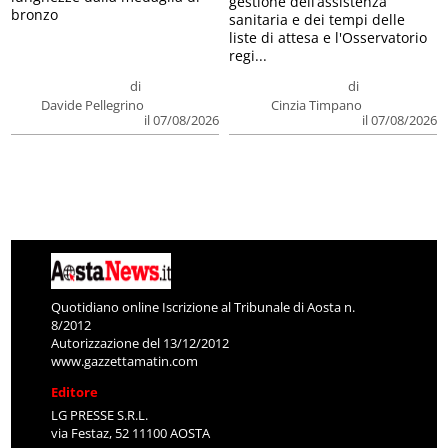
gestione dell’assistenza
bronzo
sanitaria e dei tempi delle
liste di attesa e l'Osservatorio
regi...
di
di
Davide Pellegrino
Cinzia Timpano
il 07/08/2026
il 07/08/2026
Quotidiano online Iscrizione al Tribunale di Aosta n.
8/2012
Autorizzazione del 13/12/2012
www.gazzettamatin.com
Editore
LG PRESSE S.R.L.
via Festaz, 52 11100 AOSTA