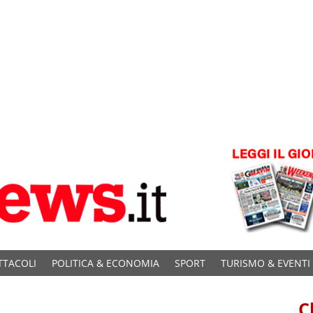
TTACOLI
POLITICA & ECONOMIA
SPORT
TURISMO & EVENTI
C