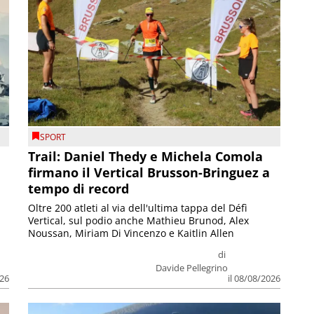
SPORT
Trail: Daniel Thedy e Michela Comola
firmano il Vertical Brusson-Bringuez a
tempo di record
Oltre 200 atleti al via dell'ultima tappa del Défì
Vertical, sul podio anche Mathieu Brunod, Alex
Noussan, Miriam Di Vincenzo e Kaitlin Allen
di
Davide Pellegrino
026
il 08/08/2026