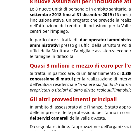
8 nuove assunzioni per l’inclusione at
Le 8 nuove unità di personale in ambito sanitario,
settembre 2018 fino al 31 dicembre 2019
(16 mesi)
l’inclusione attiva, un progetto che prevede la reali
nell’attuazione del reddito di inclusione per la Valle 
centri per l’impiego.
In particolare si tratta di:
due operatori amministra
amministrativi
presso gli uffici della Struttura Polit
uffici della Struttura e Famiglia e assistenza econo
le famiglie in difficoltà.
Quasi 3 milioni e mezzo di euro per l’e
Si tratta, in particolare, di un finanziamento di
3.38
concessione di mutui
per la realizzazione di interv
dell’edilizia residenziale “a valere
sul fondo di rotazi
proprietari o titolari di altro diritto reale sull’immobil
Gli altri provvedimenti principali
In ambito di assessorato alle Finanze, è stato appro
delle imprese e delle professioni, per l’anno in cor
dei servizi camerali
della Valle d’Aosta.
Da segnalare, infine, l’approvazione dell’organizzaz