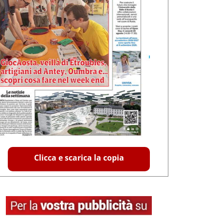
Clicca e scarica la copia