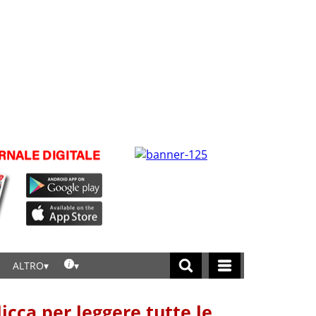
ALTRO
licca per leggere tutte le