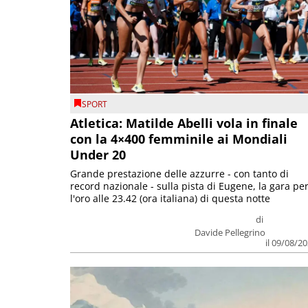
SPORT
Atletica: Matilde Abelli vola in finale
con la 4×400 femminile ai Mondiali
Under 20
Grande prestazione delle azzurre - con tanto di
record nazionale - sulla pista di Eugene, la gara pe
l'oro alle 23.42 (ora italiana) di questa notte
di
Davide Pellegrino
il 09/08/2