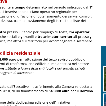
tiva
 assunte
a tempo determinato
nel periodo indicativo dal
1°
, si inseriscono nel Piano operativo regionale per
zzazione di un’azione di potenziamento dei servizi coinvolti
d’Aosta, tramite l’avviamento degli iscritti alle liste dei
tivi
presso il Centro per l’impiego di Aosta,
tre operatori
iche sociali e giovanili e
tre animatori territoriali
presso gli
mica, ma attivi sul territorio per accompagnare e sostenere
dilizia residenziale
6.000 euro
per l’attuazione del terzo avviso pubblico di
enti di trasformazione edilizia e impiantistica nel settore
one istituito
a favore degli enti locali e dei soggetti privati
e oggetto di intervento”
vato dall’Esecutivo il trasferimento alla Camera valdostana
so 2018, di un finanziamento di
540.000 euro
per il
riordino
ione della dodicesima edizione dell’iniziativa