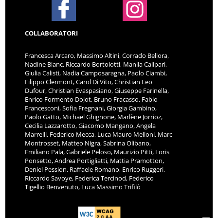
COLLABORATORI
Francesca Arcaro, Massimo Altini, Corrado Bellora,
Nadine Blanc, Riccardo Bortolotti, Manila Calipari,
Giulia Calisti, Nadia Camposaragna, Paolo Ciambi,
Filippo Clermont, Carol Di Vito, Christian Leo
Dufour, Christian Evaspasiano, Giuseppe Farinella,
Enrico Formento Dojot, Bruno Fracasso, Fabio
Francesconi, Sofia Fregnani, Giorgia Gambino,
Paolo Gatto, Michael Ghignone, Marlène Jorrioz,
Cecilia Lazzarotto, Giacomo Mangano, Angela
Marrelli, Federico Mecca, Luca Mauro Melloni, Marc
Montrosset, Matteo Nigra, Sabrina Olibano,
Emiliano Pala, Gabriele Peloso, Maurizio Pitti, Loris
Ponsetto, Andrea Portigliatti, Mattia Pramotton,
Deniel Pession, Raffaele Romano, Enrico Ruggeri,
Riccardo Savoye, Federica Tercinod, Federico
Tigellio Benvenuto, Luca Massimo Trifilò