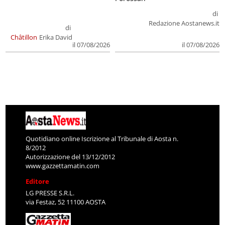
di
Redazione Aostanews.it
di
Châtillon
Erika David
il 07/08/2026
il 07/08/2026
Quotidiano online Iscrizione al Tribunale di Aosta n.
8/2012
Autorizzazione del 13/12/2012
www.gazzettamatin.com
Editore
LG PRESSE S.R.L.
via Festaz, 52 11100 AOSTA