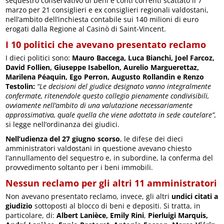
sequestro conservativo di beni e conti correnti scattato il 7
marzo per 21 consiglieri e ex consiglieri regionali valdostani,
nell’ambito dell’inchiesta contabile sui 140 milioni di euro
erogati dalla Regione al Casinò di Saint-Vincent.
I 10 politici che avevano presentato reclamo
I dieci politici sono:
Mauro Baccega, Luca Bianchi, Joel Farcoz,
David Follien, Giuseppe Isabellon, Aurelio Marguerettaz,
Marilena Péaquin, Ego Perron, Augusto Rollandin e Renzo
Testolin:
“Le decisioni del giudice designato vanno integralmente
confermate, ritenendole questo collegio pienamente condivisibili,
ovviamente nell’ambito di una valutazione necessariamente
approssimativa, quale quella che viene adottata in sede cautelare”,
si legge nell’ordinanza dei giudici.
Nell’udienza del 27 giugno scorso
, le difese dei dieci
amministratori valdostani in questione avevano chiesto
l’annullamento del sequestro e, in subordine, la conferma del
provvedimento soltanto per i beni immobili.
Nessun reclamo per gli altri 11 amministratori
Non avevano presentato reclamo, invece, gli altri
undici citati
a
giudizio
sottoposti al blocco di beni e depositi. Si tratta, in
particolare, di:
Albert Lanièce, Emily Rini
,
Pierluigi Marquis,