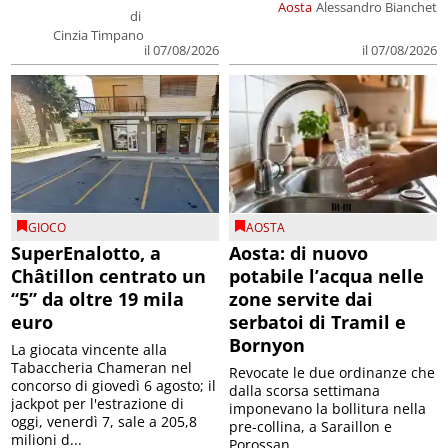
Aosta
Alessandro Bianchet
di
Cinzia Timpano
il 07/08/2026
il 07/08/2026
GIOCO
AOSTA
SuperEnalotto, a
Aosta: di nuovo
Châtillon centrato un
potabile l’acqua nelle
“5” da oltre 19 mila
zone servite dai
euro
serbatoi di Tramil e
Bornyon
La giocata vincente alla
Tabaccheria Chameran nel
Revocate le due ordinanze che
concorso di giovedì 6 agosto; il
dalla scorsa settimana
jackpot per l'estrazione di
imponevano la bollitura nella
oggi, venerdì 7, sale a 205,8
pre-collina, a Saraillon e
milioni d...
Porossan