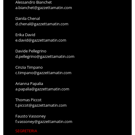
Alessandro Bianchet
a.bianchet@gazzettamatin.com
Danila Chenal
d.chenal@gazzettamatin.com
Erika David
e.david@gazzettamatin.com
Davide Pellegrino
d.pellegrino@gazzettamatin.com
Cinzia Timpano
c.timpano@gazzettamatin.com
Arianna Papalia
a.papalia@gazzettamatin.com
Thomas Piccot
t.piccot@gazzettamatin.com
Fausto Vassoney
f.vassoney@gazzettamatin.com
SEGRETERIA