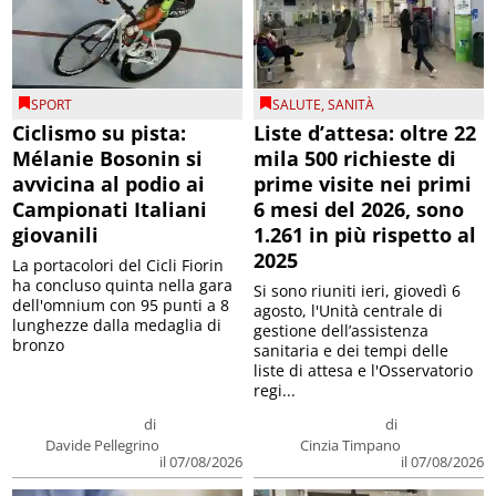
SPORT
SALUTE
,
SANITÀ
Ciclismo su pista:
Liste d’attesa: oltre 22
Mélanie Bosonin si
mila 500 richieste di
avvicina al podio ai
prime visite nei primi
Campionati Italiani
6 mesi del 2026, sono
giovanili
1.261 in più rispetto al
2025
La portacolori del Cicli Fiorin
ha concluso quinta nella gara
Si sono riuniti ieri, giovedì 6
dell'omnium con 95 punti a 8
agosto, l'Unità centrale di
lunghezze dalla medaglia di
gestione dell’assistenza
bronzo
sanitaria e dei tempi delle
liste di attesa e l'Osservatorio
regi...
di
di
Davide Pellegrino
Cinzia Timpano
il 07/08/2026
il 07/08/2026