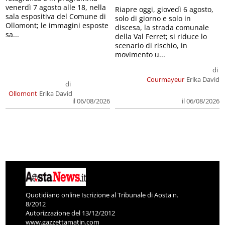
venerdì 7 agosto alle 18, nella
Riapre oggi, giovedì 6 agosto,
sala espositiva del Comune di
solo di giorno e solo in
Ollomont; le immagini esposte
discesa, la strada comunale
sa...
della Val Ferret; si riduce lo
scenario di rischio, in
movimento u...
di
Courmayeur
Erika David
di
Ollomont
Erika David
il 06/08/2026
il 06/08/2026
Quotidiano online Iscrizione al Tribunale di Aosta n.
8/2012
Autorizzazione del 13/12/2012
www.gazzettamatin.com