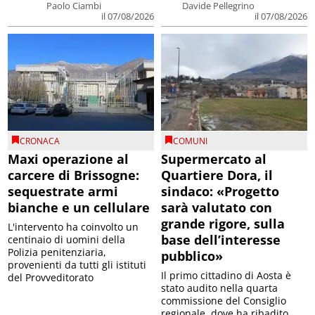
Paolo Ciambi
Davide Pellegrino
il 07/08/2026
il 07/08/2026
CRONACA
COMUNI
Maxi operazione al
Supermercato al
carcere di Brissogne:
Quartiere Dora, il
sequestrate armi
sindaco: «Progetto
bianche e un cellulare
sarà valutato con
grande rigore, sulla
L'intervento ha coinvolto un
base dell’interesse
centinaio di uomini della
Polizia penitenziaria,
pubblico»
provenienti da tutti gli istituti
Il primo cittadino di Aosta è
del Provveditorato
stato audito nella quarta
commissione del Consiglio
regionale, dove ha ribadito