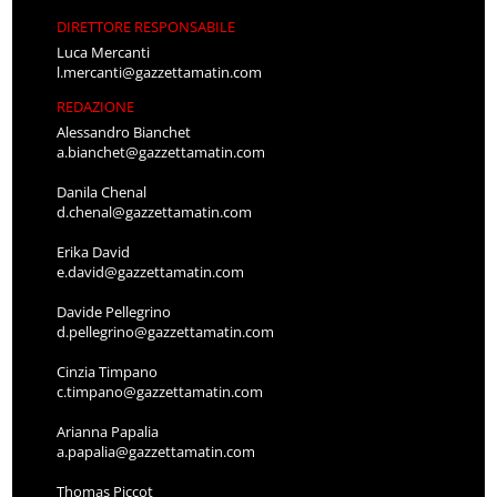
DIRETTORE RESPONSABILE
Luca Mercanti
l.mercanti@gazzettamatin.com
REDAZIONE
Alessandro Bianchet
a.bianchet@gazzettamatin.com
Danila Chenal
d.chenal@gazzettamatin.com
Erika David
e.david@gazzettamatin.com
Davide Pellegrino
d.pellegrino@gazzettamatin.com
Cinzia Timpano
c.timpano@gazzettamatin.com
Arianna Papalia
a.papalia@gazzettamatin.com
Thomas Piccot