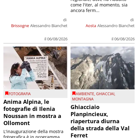
come l'iter, al momento, sia
ancora ferm...
di
di
Brissogne
Alessandro Bianchet
Aosta
Alessandro Bianchet
il 06/08/2026
il 06/08/2026
FOTOGRAFIA
AMBIENTE
,
GHIACCIAI
,
MONTAGNA
Anima Alpina, le
Ghiacciaio
fotografie di Ilenia
Planpincieux,
Noussan in mostra a
riapertura diurna
Ollomont
della strada della Val
L'inaugurazione della mostra
Ferret
fotografica è in programma