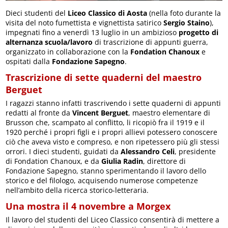
Dieci studenti del
Liceo Classico di Aosta
(nella foto durante la
visita del noto fumettista e vignettista satirico
Sergio Staino
),
impegnati fino a venerdì 13 luglio in un ambizioso
progetto di
alternanza scuola/lavoro
di trascrizione di appunti guerra,
organizzato in collaborazione con la
Fondation Chanoux
e
ospitati dalla
Fondazione Sapegno
.
Trascrizione di sette quaderni del maestro
Berguet
I ragazzi stanno infatti trascrivendo i sette quaderni di appunti
redatti al fronte da
Vincent Berguet
, maestro elementare di
Brusson che, scampato al conflitto, li ricopiò fra il 1919 e il
1920 perché i propri figli e i propri allievi potessero conoscere
ciò che aveva visto e compreso, e non ripetessero più gli stessi
orrori. I dieci studenti, guidati da
Alessandro Celi
, presidente
di Fondation Chanoux, e da
Giulia Radin
, direttore di
Fondazione Sapegno, stanno sperimentando il lavoro dello
storico e del filologo, acquisendo numerose competenze
nell’ambito della ricerca storico-letteraria.
Una mostra il 4 novembre a Morgex
Il lavoro del studenti del Liceo Classico consentirà di mettere a