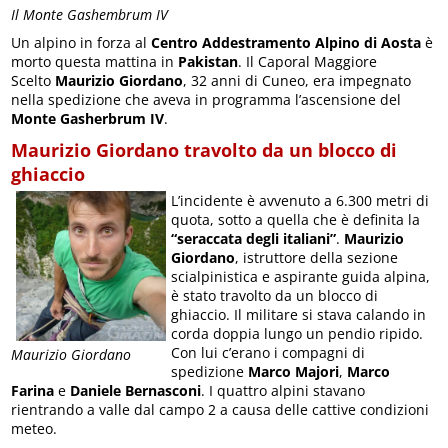
Il Monte Gashembrum IV
Un alpino in forza al
Centro Addestramento Alpino di Aosta
è
morto questa mattina in
Pakistan
. Il Caporal Maggiore
Scelto
Maurizio Giordano
, 32 anni di Cuneo, era impegnato
nella spedizione che aveva in programma l’ascensione del
Monte Gasherbrum IV
.
Maurizio Giordano travolto da un blocco di
ghiaccio
L’incidente è avvenuto a 6.300 metri di
quota, sotto a quella che è definita la
“seraccata degli italiani”
.
Maurizio
Giordano
, istruttore della sezione
scialpinistica e aspirante guida alpina,
è stato travolto da un blocco di
ghiaccio. Il militare si stava calando in
corda doppia lungo un pendio ripido.
Con lui c’erano i compagni di
Maurizio Giordano
spedizione
Marco Majori
,
Marco
Farina
e
Daniele Bernasconi
. I quattro alpini stavano
rientrando a valle dal campo 2 a causa delle cattive condizioni
meteo.