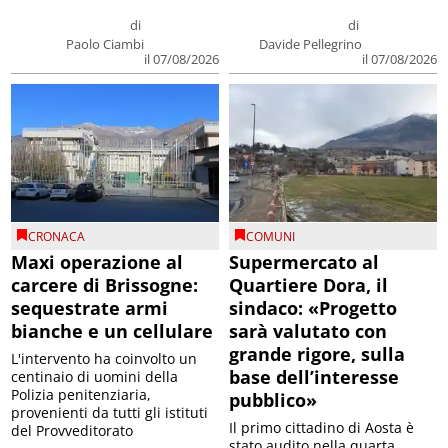
di
di
Paolo Ciambi
Davide Pellegrino
il 07/08/2026
il 07/08/2026
CRONACA
COMUNI
Maxi operazione al
Supermercato al
carcere di Brissogne:
Quartiere Dora, il
sequestrate armi
sindaco: «Progetto
bianche e un cellulare
sarà valutato con
grande rigore, sulla
L'intervento ha coinvolto un
base dell’interesse
centinaio di uomini della
Polizia penitenziaria,
pubblico»
provenienti da tutti gli istituti
Il primo cittadino di Aosta è
del Provveditorato
stato audito nella quarta