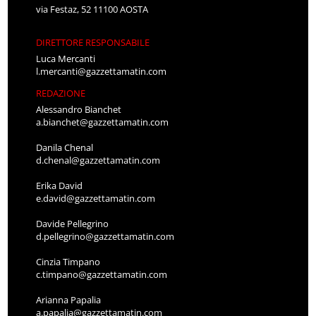
via Festaz, 52 11100 AOSTA
DIRETTORE RESPONSABILE
Luca Mercanti
l.mercanti@gazzettamatin.com
REDAZIONE
Alessandro Bianchet
a.bianchet@gazzettamatin.com
Danila Chenal
d.chenal@gazzettamatin.com
Erika David
e.david@gazzettamatin.com
Davide Pellegrino
d.pellegrino@gazzettamatin.com
Cinzia Timpano
c.timpano@gazzettamatin.com
Arianna Papalia
a.papalia@gazzettamatin.com