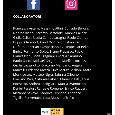
COLLABORATORI
Francesca Arcaro, Massimo Altini, Corrado Bellora,
Nadine Blanc, Riccardo Bortolotti, Manila Calipari,
Giulia Calisti, Nadia Camposaragna, Paolo Ciambi,
Filippo Clermont, Carol Di Vito, Christian Leo
Dufour, Christian Evaspasiano, Giuseppe Farinella,
Enrico Formento Dojot, Bruno Fracasso, Fabio
Francesconi, Sofia Fregnani, Giorgia Gambino,
Paolo Gatto, Michael Ghignone, Marlène Jorrioz,
Cecilia Lazzarotto, Giacomo Mangano, Angela
Marrelli, Federico Mecca, Luca Mauro Melloni, Marc
Montrosset, Matteo Nigra, Sabrina Olibano,
Emiliano Pala, Gabriele Peloso, Maurizio Pitti, Loris
Ponsetto, Andrea Portigliatti, Mattia Pramotton,
Deniel Pession, Raffaele Romano, Enrico Ruggeri,
Riccardo Savoye, Federica Tercinod, Federico
Tigellio Benvenuto, Luca Massimo Trifilò