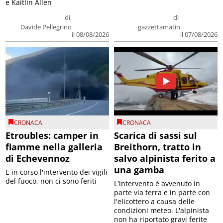
e Kaitlin Allen
di
di
Davide Pellegrino
gazzettamatin
il 08/08/2026
il 07/08/2026
CRONACA
CRONACA
Etroubles: camper in
Scarica di sassi sul
fiamme nella galleria
Breithorn, tratto in
di Echevennoz
salvo alpinista ferito a
una gamba
E in corso l'intervento dei vigili
del fuoco, non ci sono feriti
L'intervento è avvenuto in
parte via terra e in parte con
l'elicottero a causa delle
condizioni meteo. L'alpinista
non ha riportato gravi ferite