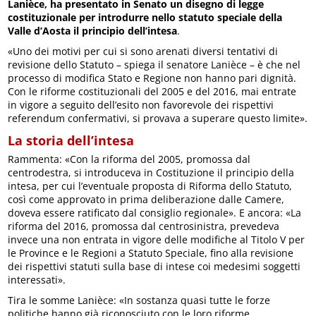
Lanièce, ha presentato in Senato un disegno di legge
costituzionale per introdurre nello statuto speciale della
Valle d’Aosta il principio dell’intesa
.
«Uno dei motivi per cui si sono arenati diversi tentativi di
revisione dello Statuto – spiega il senatore Lanièce – è che nel
processo di modifica Stato e Regione non hanno pari dignità.
Con le riforme costituzionali del 2005 e del 2016, mai entrate
in vigore a seguito dell’esito non favorevole dei rispettivi
referendum confermativi, si provava a superare questo limite».
La storia dell’intesa
Rammenta: «Con la riforma del 2005, promossa dal
centrodestra, si introduceva in Costituzione il principio della
intesa, per cui l’eventuale proposta di Riforma dello Statuto,
così come approvato in prima deliberazione dalle Camere,
doveva essere ratificato dal consiglio regionale». E ancora: «La
riforma del 2016, promossa dal centrosinistra, prevedeva
invece una non entrata in vigore delle modifiche al Titolo V per
le Province e le Regioni a Statuto Speciale, fino alla revisione
dei rispettivi statuti sulla base di intese coi medesimi soggetti
interessati».
Tira le somme Lanièce: «In sostanza quasi tutte le forze
politiche hanno già riconosciuto con le loro riforme