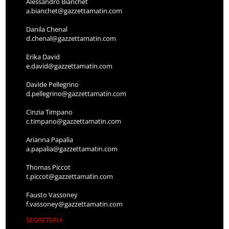
Alessandro Bianchet
a.bianchet@gazzettamatin.com
Danila Chenal
d.chenal@gazzettamatin.com
Erika David
e.david@gazzettamatin.com
Davide Pellegrino
d.pellegrino@gazzettamatin.com
Cinzia Timpano
c.timpano@gazzettamatin.com
Arianna Papalia
a.papalia@gazzettamatin.com
Thomas Piccot
t.piccot@gazzettamatin.com
Fausto Vassoney
f.vassoney@gazzettamatin.com
SEGRETERIA