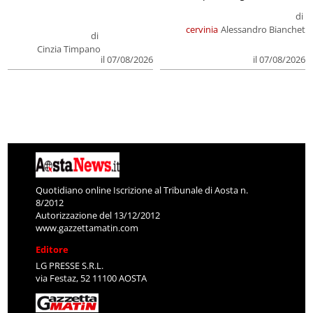
di
cervinia
Alessandro Bianchet
di
Cinzia Timpano
il 07/08/2026
il 07/08/2026
Quotidiano online Iscrizione al Tribunale di Aosta n.
8/2012
Autorizzazione del 13/12/2012
www.gazzettamatin.com
Editore
LG PRESSE S.R.L.
via Festaz, 52 11100 AOSTA