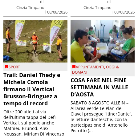
di
di
Cinzia Timpano
Cinzia Timpano
il 08/08/2026
il 08/08/2026
SPORT
APPUNTAMENTI
,
OGGI &
DOMANI
Trail: Daniel Thedy e
COSA FARE NEL FINE
Michela Comola
SETTIMANA IN VALLE
firmano il Vertical
D’AOSTA
Brusson-Bringuez a
tempo di record
SABATO 8 AGOSTO ALLEIN –
All’area verde Le Plan-de-
Oltre 200 atleti al via
Clavel prosegue “ItinerDante”,
dell'ultima tappa del Défì
le letture dantesche, con la
Vertical, sul podio anche
partecipazione di Antonello
Mathieu Brunod, Alex
Pistritto (...
Noussan, Miriam Di Vincenzo