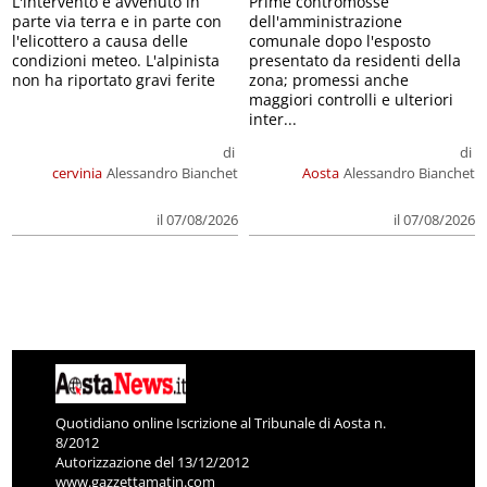
L'intervento è avvenuto in
Prime contromosse
parte via terra e in parte con
dell'amministrazione
l'elicottero a causa delle
comunale dopo l'esposto
condizioni meteo. L'alpinista
presentato da residenti della
non ha riportato gravi ferite
zona; promessi anche
maggiori controlli e ulteriori
inter...
di
di
cervinia
Alessandro Bianchet
Aosta
Alessandro Bianchet
il 07/08/2026
il 07/08/2026
Quotidiano online Iscrizione al Tribunale di Aosta n.
8/2012
Autorizzazione del 13/12/2012
www.gazzettamatin.com