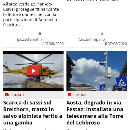
All’area verde Le Plan-de-
Clavel prosegue “ItinerDante”,
le letture dantesche, con la
partecipazione di Antonello
Pistritto (...
di
di
gazzettamatin
Cinzia Timpano
il 07/08/2026
il 07/08/2026
CRONACA
COMUNI
Scarica di sassi sul
Aosta, degrado in via
Breithorn, tratto in
Festaz: installata una
salvo alpinista ferito a
telecamera alla Torre
una gamba
del Lebbroso