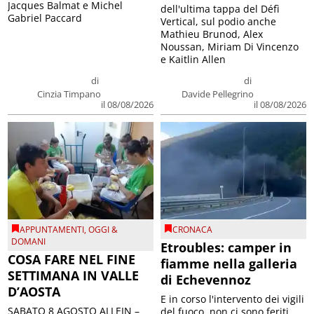
Jacques Balmat e Michel
dell'ultima tappa del Défì
Gabriel Paccard
Vertical, sul podio anche
Mathieu Brunod, Alex
Noussan, Miriam Di Vincenzo
e Kaitlin Allen
di
di
Cinzia Timpano
Davide Pellegrino
il 08/08/2026
il 08/08/2026
APPUNTAMENTI
,
OGGI &
CRONACA
DOMANI
Etroubles: camper in
COSA FARE NEL FINE
fiamme nella galleria
SETTIMANA IN VALLE
di Echevennoz
D’AOSTA
E in corso l'intervento dei vigili
SABATO 8 AGOSTO ALLEIN –
del fuoco, non ci sono feriti