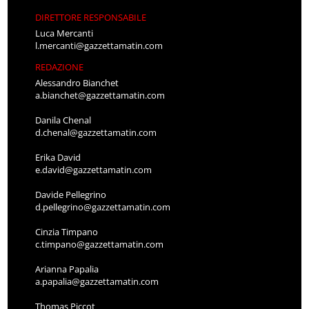
DIRETTORE RESPONSABILE
Luca Mercanti
l.mercanti@gazzettamatin.com
REDAZIONE
Alessandro Bianchet
a.bianchet@gazzettamatin.com
Danila Chenal
d.chenal@gazzettamatin.com
Erika David
e.david@gazzettamatin.com
Davide Pellegrino
d.pellegrino@gazzettamatin.com
Cinzia Timpano
c.timpano@gazzettamatin.com
Arianna Papalia
a.papalia@gazzettamatin.com
Thomas Piccot