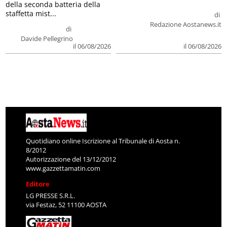
della seconda batteria della
staffetta mist...
di
Redazione Aostanews.it
di
Davide Pellegrino
il 06/08/2026
il 06/08/2026
Quotidiano online Iscrizione al Tribunale di Aosta n.
8/2012
Autorizzazione del 13/12/2012
www.gazzettamatin.com
Editore
LG PRESSE S.R.L.
via Festaz, 52 11100 AOSTA