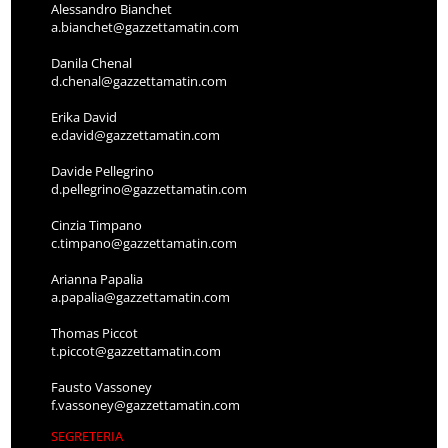
Alessandro Bianchet
a.bianchet@gazzettamatin.com
Danila Chenal
d.chenal@gazzettamatin.com
Erika David
e.david@gazzettamatin.com
Davide Pellegrino
d.pellegrino@gazzettamatin.com
Cinzia Timpano
c.timpano@gazzettamatin.com
Arianna Papalia
a.papalia@gazzettamatin.com
Thomas Piccot
t.piccot@gazzettamatin.com
Fausto Vassoney
f.vassoney@gazzettamatin.com
SEGRETERIA