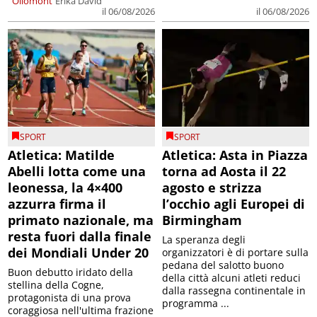
Ollomont
Erika David
il 06/08/2026
il 06/08/2026
SPORT
SPORT
Atletica: Matilde
Atletica: Asta in Piazza
Abelli lotta come una
torna ad Aosta il 22
leonessa, la 4×400
agosto e strizza
azzurra firma il
l’occhio agli Europei di
primato nazionale, ma
Birmingham
resta fuori dalla finale
La speranza degli
dei Mondiali Under 20
organizzatori è di portare sulla
pedana del salotto buono
Buon debutto iridato della
della città alcuni atleti reduci
stellina della Cogne,
dalla rassegna continentale in
protagonista di una prova
programma ...
coraggiosa nell'ultima frazione