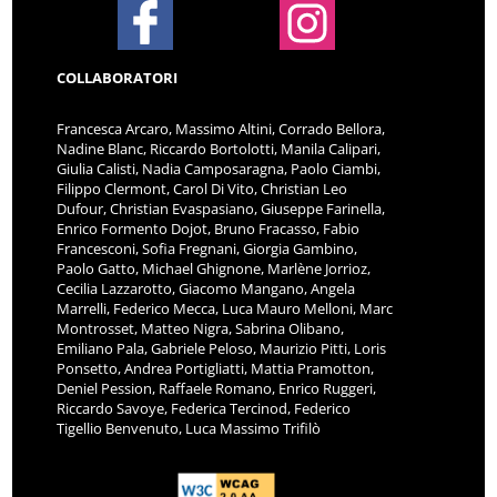
COLLABORATORI
Francesca Arcaro, Massimo Altini, Corrado Bellora,
Nadine Blanc, Riccardo Bortolotti, Manila Calipari,
Giulia Calisti, Nadia Camposaragna, Paolo Ciambi,
Filippo Clermont, Carol Di Vito, Christian Leo
Dufour, Christian Evaspasiano, Giuseppe Farinella,
Enrico Formento Dojot, Bruno Fracasso, Fabio
Francesconi, Sofia Fregnani, Giorgia Gambino,
Paolo Gatto, Michael Ghignone, Marlène Jorrioz,
Cecilia Lazzarotto, Giacomo Mangano, Angela
Marrelli, Federico Mecca, Luca Mauro Melloni, Marc
Montrosset, Matteo Nigra, Sabrina Olibano,
Emiliano Pala, Gabriele Peloso, Maurizio Pitti, Loris
Ponsetto, Andrea Portigliatti, Mattia Pramotton,
Deniel Pession, Raffaele Romano, Enrico Ruggeri,
Riccardo Savoye, Federica Tercinod, Federico
Tigellio Benvenuto, Luca Massimo Trifilò