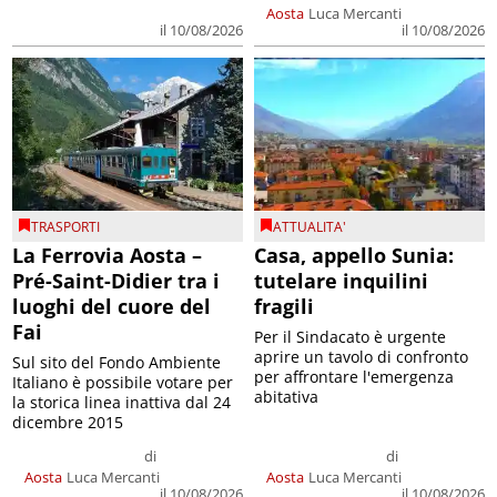
Aosta
Luca Mercanti
il 10/08/2026
il 10/08/2026
TRASPORTI
ATTUALITA'
La Ferrovia Aosta –
Casa, appello Sunia:
Pré-Saint-Didier tra i
tutelare inquilini
luoghi del cuore del
fragili
Fai
Per il Sindacato è urgente
aprire un tavolo di confronto
Sul sito del Fondo Ambiente
per affrontare l'emergenza
Italiano è possibile votare per
abitativa
la storica linea inattiva dal 24
dicembre 2015
di
di
Aosta
Luca Mercanti
Aosta
Luca Mercanti
il 10/08/2026
il 10/08/2026