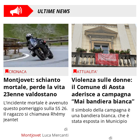
ULTIME NEWS
CRONACA
ATTUALITA'
Montjovet: schianto
Violenza sulle donne:
mortale, perde la vita
il Comune di Aosta
23enne valdostano
aderisce a campagna
“Mai bandiera bianca”
L'incidente mortale è avvenuto
questo pomeriggio sulla SS 26.
Il simbolo della campagna è
Il ragazzo si chiamava Rhémy
una bandiera bianca, che è
Jeantet
stata esposta in Municipio
di
Montjovet
Luca Mercanti
di