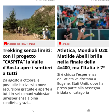
PUBBLIREDAZIONALI
SPORT
Trekking senza limiti:
Atletica, Mondiali U20:
con il progetto
Matilde Abelli brilla
“CASPITA” la Valle
nella finale della
d’Aosta apre i sentieri
4×400, ma l’Italia è 7ª
a tutti
Si è chiusa l'esperienza
dell'atleta valdostana a
Da agosto a ottobre, è
Eugene, Stati Uniti, dove ha
possibile iscriversi a nove
preso parte alla rassegna
escursioni gratuite e aperte a
iridata di categoria
tutti in sei comuni valdostani:
un'esperienza alpina
condivisa grazi...
di
di