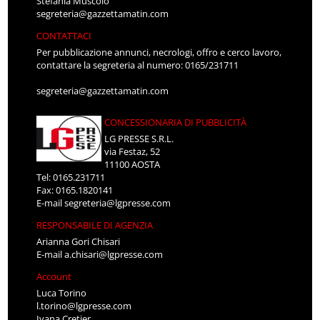
Stefania Muscolo
segreteria@gazzettamatin.com
CONTATTACI
Per pubblicazione annunci, necrologi, offro e cerco lavoro,
contattare la segreteria al numero: 0165/231711
segreteria@gazzettamatin.com
CONCESSIONARIA DI PUBBLICITÀ
LG PRESSE S.R.L.
via Festaz, 52
11100 AOSTA
Tel: 0165.231711
Fax: 0165.1820141
E-mail
segreteria@lgpresse.com
RESPONSABILE DI AGENZIA
Arianna Gori Chisari
E-mail
a.chisari@lgpresse.com
Account
Luca Torino
l.torino@lgpresse.com
Ivana Cretier