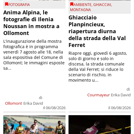
FOTOGRAFIA
AMBIENTE
,
GHIACCIAI
,
MONTAGNA
Anima Alpina, le
Ghiacciaio
fotografie di Ilenia
Planpincieux,
Noussan in mostra a
riapertura diurna
Ollomont
della strada della Val
L'inaugurazione della mostra
Ferret
fotografica è in programma
venerdì 7 agosto alle 18, nella
Riapre oggi, giovedì 6 agosto,
sala espositiva del Comune di
solo di giorno e solo in
Ollomont; le immagini esposte
discesa, la strada comunale
sa...
della Val Ferret; si riduce lo
scenario di rischio, in
movimento u...
di
Courmayeur
Erika David
di
Ollomont
Erika David
il 06/08/2026
il 06/08/2026