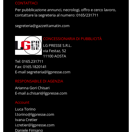
CONTATTACI
Per pubblicazione annunci, necrologi, offro e cerco lavoro,
contattare la segreteria al numero: 0165/231711
segreteria@gazzettamatin.com
CONCESSIONARIA DI PUBBLICITÀ
LG PRESSE S.R.L.
via Festaz, 52
11100 AOSTA
Tel: 0165.231711
Fax: 0165.1820141
E-mail
segreteria@lgpresse.com
RESPONSABILE DI AGENZIA
Arianna Gori Chisari
E-mail
a.chisari@lgpresse.com
Account
Luca Torino
l.torino@lgpresse.com
Ivana Cretier
i.cretier@lgpresse.com
Daniele Fimiano