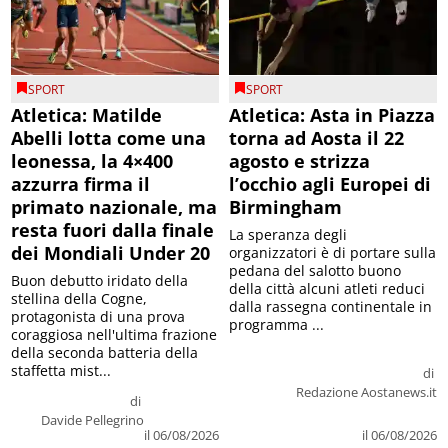
SPORT
SPORT
Atletica: Matilde
Atletica: Asta in Piazza
Abelli lotta come una
torna ad Aosta il 22
leonessa, la 4×400
agosto e strizza
azzurra firma il
l’occhio agli Europei di
primato nazionale, ma
Birmingham
resta fuori dalla finale
La speranza degli
dei Mondiali Under 20
organizzatori è di portare sulla
pedana del salotto buono
Buon debutto iridato della
della città alcuni atleti reduci
stellina della Cogne,
dalla rassegna continentale in
protagonista di una prova
programma ...
coraggiosa nell'ultima frazione
della seconda batteria della
staffetta mist...
di
Redazione Aostanews.it
di
Davide Pellegrino
il 06/08/2026
il 06/08/2026