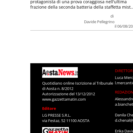
protagonista di una prova coraggiosa nell'ultima
frazione della seconda batteria della staffetta mist..
di
Davide Pellegrino
il 06/08/2
DIRETTOR
Luca Merc
l.mercant
Quotidiano online Iscrizione al Tribunale
di Aosta n. 8/2012
REDAZIO
Autorizzazione del 13/12/2012
Alessandr
www.gazzettamatin.com
a.bianche
Editore
Danila Ch
LG PRESSE S.R.L.
d.chenal@
via Festaz, 52 11100 AOSTA
Erika Davi