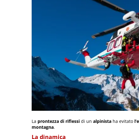
La
prontezza di riflessi
di un
alpinista
ha evitato
l
montagna
.
La dinamica