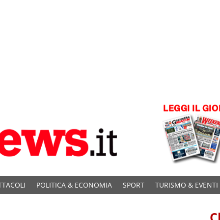
TTACOLI
POLITICA & ECONOMIA
SPORT
TURISMO & EVENTI
C