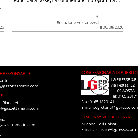
reduci dalla rassegna continentale in programma ...
.
di
Redazione Aostanews.it
026
il 06/08/2026
CONCESSIONARIA DI PUBBLIC
E RESPONSABILE
LG PRESSE S.R.
anti
via Festaz, 52
i@gazzettamatin.com
11100 AOSTA
NE
Tel: 0165.2317
Fax: 0165.1820141
o Bianchet
E-mail
segreteria@lgpresse.co
t@gazzettamatin.com
RESPONSABILE DI AGENZIA
enal
Arianna Gori Chisari
gazzettamatin.com
E-mail
a.chisari@lgpresse.com
d