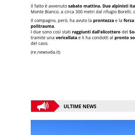
Il fatto è avvenuto
sabato mattina.
Due alpinisti ita
Monte Bianco, a circa 300 metri dal rifugio Borelli,
Il compagno, però, ha avuto la
prontezza
e la
forza
politrauma
.
I due sono così stati
raggiunti dall’elicottero
del
So
tramite una
vericellata
e li ha condotti al
pronto so
del caso.
(re.newsvda.it)
ULTIME NEWS