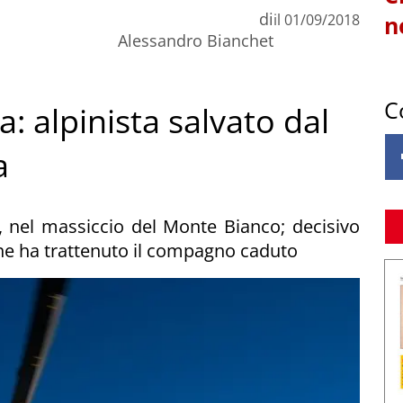
di
il
01/09/2018
n
Alessandro Bianchet
C
: alpinista salvato dal
a
re, nel massiccio del Monte Bianco; decisivo
che ha trattenuto il compagno caduto