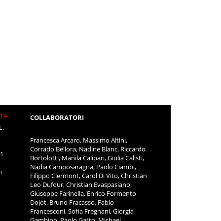
ITÀ
COLLABORATORI
L.
Francesca Arcaro, Massimo Altini,
Corrado Bellora, Nadine Blanc, Riccardo
11
Bortolotti, Manila Calipari, Giulia Calisti,
Nadia Camposaragna, Paolo Ciambi,
m
Filippo Clermont, Carol Di Vito, Christian
Leo Dufour, Christian Evaspasiano,
Giuseppe Farinella, Enrico Formento
Dojot, Bruno Fracasso, Fabio
Francesconi, Sofia Fregnani, Giorgia
Gambino, Paolo Gatto, Michael