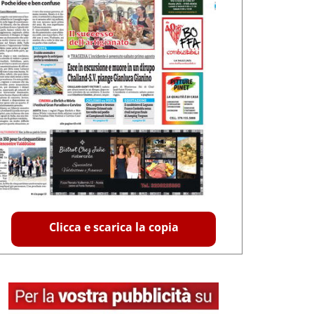
Clicca e scarica la copia