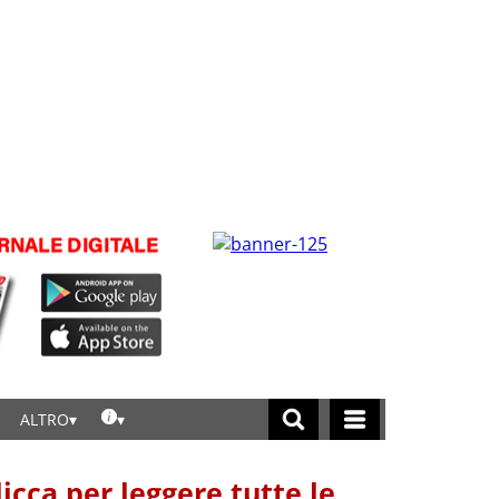
ALTRO
licca per leggere tutte le