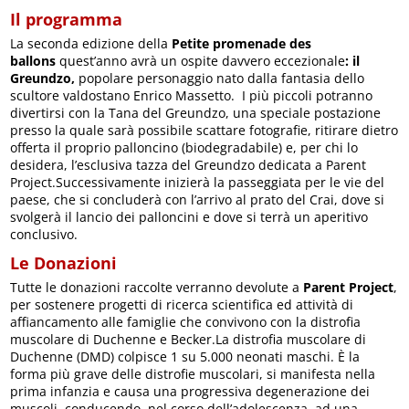
Il programma
La seconda edizione della
Petite promenade des
ballons
quest’anno avrà un ospite davvero eccezionale
: il
Greundzo,
popolare personaggio nato dalla fantasia dello
scultore valdostano Enrico Massetto. I più piccoli potranno
divertirsi con la Tana del Greundzo, una speciale postazione
presso la quale sarà possibile scattare fotografie, ritirare dietro
offerta il proprio palloncino (biodegradabile) e, per chi lo
desidera, l’esclusiva tazza del Greundzo dedicata a Parent
Project.Successivamente inizierà la passeggiata per le vie del
paese, che si concluderà con l’arrivo al prato del Crai, dove si
svolgerà il lancio dei palloncini e dove si terrà un aperitivo
conclusivo.
Le Donazioni
Tutte le donazioni raccolte verranno devolute a
Parent Project
,
per sostenere progetti di ricerca scientifica ed attività di
affiancamento alle famiglie che convivono con la distrofia
muscolare di Duchenne e Becker.La distrofia muscolare di
Duchenne (DMD) colpisce 1 su 5.000 neonati maschi. È la
forma più grave delle distrofie muscolari, si manifesta nella
prima infanzia e causa una progressiva degenerazione dei
muscoli, conducendo, nel corso dell’adolescenza, ad una