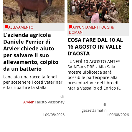
ALLEVAMENTO
APPUNTAMENTI
,
OGGI &
DOMANI
L’azienda agricola
COSA FARE DAL 10 AL
Daniele Perrier di
16 AGOSTO IN VALLE
Arvier chiede aiuto
D’AOSTA
per salvare il suo
allevamento, colpito
LUNEDÌ 10 AGOSTO ANTEY-
SAINT-ANDRÉ - Alla Sala
da un batterio
mostre Biblioteca sarà
Lanciata una raccolta fondi
possibile partecipare alla
per sostenere i costi veterinari
presentazione del libro di
e far ripartire la stalla
Maria Vassallo ed Enrico F...
di
Arvier
Fausto Vassoney
di
gazzettamatin
il 09/08/2026
il 09/08/2026