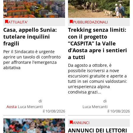
ATTUALITA'
PUBBLIREDAZIONALI
Casa, appello Sunia:
Trekking senza limiti:
tutelare inquilini
con il progetto
fragili
“CASPITA” la Valle
d’Aosta apre i sentieri
Per il Sindacato è urgente
a tutti
aprire un tavolo di confronto
per affrontare l'emergenza
Da agosto a ottobre, è
abitativa
possibile iscriversi a nove
escursioni gratuite e aperte a
tutti in sei comuni valdostani:
un'esperienza alpina
condivisa grazi...
di
di
Aosta
Luca Mercanti
Luca Mercanti
il 10/08/2026
il 10/08/2026
ANNUNCI
ANNUNCI DEI LETTORI