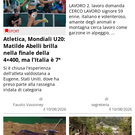
LAVORO 2. lavoro domanda
CERCO LAVORO signore 59
enne, italiano e volenteroso,
amante degli animali e
montagna cerca lavoro come
SPORT
garzone in alpeggio, ...
Atletica, Mondiali U20:
Matilde Abelli brilla
nella finale della
4×400, ma l’Italia è 7ª
Si è chiusa l'esperienza
dell'atleta valdostana a
Eugene, Stati Uniti, dove ha
preso parte alla rassegna
iridata di categoria
di
di
Fausto Vassoney
segreteria
il 10/08/2026
il 10/08/2026