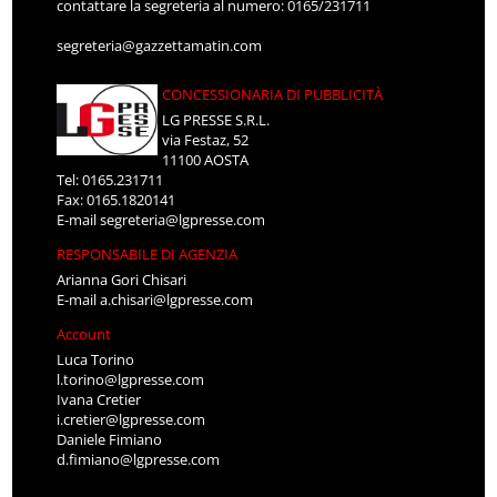
contattare la segreteria al numero: 0165/231711
segreteria@gazzettamatin.com
CONCESSIONARIA DI PUBBLICITÀ
LG PRESSE S.R.L.
via Festaz, 52
11100 AOSTA
Tel: 0165.231711
Fax: 0165.1820141
E-mail
segreteria@lgpresse.com
RESPONSABILE DI AGENZIA
Arianna Gori Chisari
E-mail
a.chisari@lgpresse.com
Account
Luca Torino
l.torino@lgpresse.com
Ivana Cretier
i.cretier@lgpresse.com
Daniele Fimiano
d.fimiano@lgpresse.com