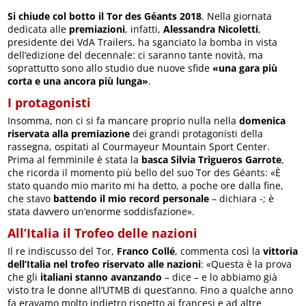
Si chiude col botto il Tor des Géants 2018
. Nella giornata
dedicata alle
premiazioni
, infatti,
Alessandra Nicoletti
,
presidente dei VdA Trailers, ha sganciato la bomba in vista
dell’edizione del decennale: ci saranno tante novità, ma
soprattutto sono allo studio due nuove sfide
«una gara più
corta e una ancora più lunga»
.
I protagonisti
Insomma, non ci si fa mancare proprio nulla nella
domenica
riservata alla premiazione
dei grandi protagonisti della
rassegna, ospitati al Courmayeur Mountain Sport Center.
Prima al femminile è stata la
basca Silvia Trigueros Garrote
,
che ricorda il momento più bello del suo Tor des Géants: «È
stato quando mio marito mi ha detto, a poche ore dalla fine,
che stavo
battendo il mio record personale
– dichiara -; è
stata davvero un’enorme soddisfazione».
All’Italia il Trofeo delle nazioni
Il re indiscusso del Tor,
Franco Collé
, commenta così la
vittoria
dell’Italia nel trofeo riservato alle nazioni
: «Questa è la prova
che gli
italiani stanno avanzando
– dice – e lo abbiamo già
visto tra le donne all’UTMB di quest’anno. Fino a qualche anno
fa eravamo molto indietro rispetto ai francesi e ad altre