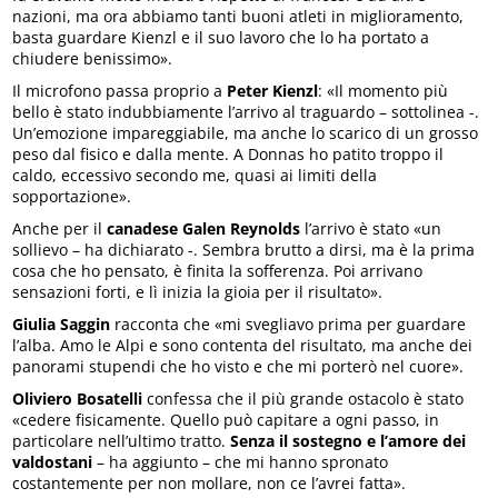
nazioni, ma ora abbiamo tanti buoni atleti in miglioramento,
basta guardare Kienzl e il suo lavoro che lo ha portato a
chiudere benissimo».
Il microfono passa proprio a
Peter Kienzl
: «Il momento più
bello è stato indubbiamente l’arrivo al traguardo – sottolinea -.
Un’emozione impareggiabile, ma anche lo scarico di un grosso
peso dal fisico e dalla mente. A Donnas ho patito troppo il
caldo, eccessivo secondo me, quasi ai limiti della
sopportazione».
Anche per il
canadese Galen Reynolds
l’arrivo è stato «un
sollievo – ha dichiarato -. Sembra brutto a dirsi, ma è la prima
cosa che ho pensato, è finita la sofferenza. Poi arrivano
sensazioni forti, e lì inizia la gioia per il risultato».
Giulia Saggin
racconta che «mi svegliavo prima per guardare
l’alba. Amo le Alpi e sono contenta del risultato, ma anche dei
panorami stupendi che ho visto e che mi porterò nel cuore».
Oliviero Bosatelli
confessa che il più grande ostacolo è stato
«cedere fisicamente. Quello può capitare a ogni passo, in
particolare nell’ultimo tratto.
Senza il sostegno e l’amore dei
valdostani
– ha aggiunto – che mi hanno spronato
costantemente per non mollare, non ce l’avrei fatta».