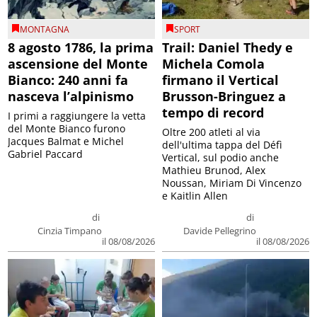
MONTAGNA
SPORT
8 agosto 1786, la prima
Trail: Daniel Thedy e
ascensione del Monte
Michela Comola
Bianco: 240 anni fa
firmano il Vertical
nasceva l’alpinismo
Brusson-Bringuez a
tempo di record
I primi a raggiungere la vetta
del Monte Bianco furono
Oltre 200 atleti al via
Jacques Balmat e Michel
dell'ultima tappa del Défì
Gabriel Paccard
Vertical, sul podio anche
Mathieu Brunod, Alex
Noussan, Miriam Di Vincenzo
e Kaitlin Allen
di
di
Cinzia Timpano
Davide Pellegrino
il 08/08/2026
il 08/08/2026