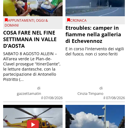
APPUNTAMENTI
,
OGGI &
CRONACA
DOMANI
Etroubles: camper in
COSA FARE NEL FINE
fiamme nella galleria
SETTIMANA IN VALLE
di Echevennoz
D’AOSTA
E in corso l'intervento dei vigili
SABATO 8 AGOSTO ALLEIN –
del fuoco, non ci sono feriti
All’area verde Le Plan-de-
Clavel prosegue “ItinerDante”,
le letture dantesche, con la
partecipazione di Antonello
Pistritto (...
di
di
gazzettamatin
Cinzia Timpano
il 07/08/2026
il 07/08/2026