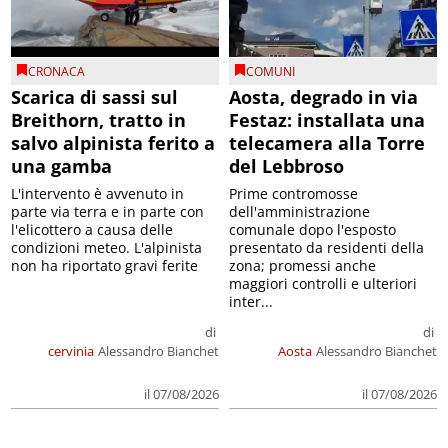
CRONACA
COMUNI
Scarica di sassi sul
Aosta, degrado in via
Breithorn, tratto in
Festaz: installata una
salvo alpinista ferito a
telecamera alla Torre
una gamba
del Lebbroso
L'intervento è avvenuto in
Prime contromosse
parte via terra e in parte con
dell'amministrazione
l'elicottero a causa delle
comunale dopo l'esposto
condizioni meteo. L'alpinista
presentato da residenti della
non ha riportato gravi ferite
zona; promessi anche
maggiori controlli e ulteriori
inter...
di
di
cervinia
Alessandro Bianchet
Aosta
Alessandro Bianchet
il 07/08/2026
il 07/08/2026