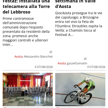
Festaz: installata una
settimana in Valle
telecamera alla Torre
d’Aosta
del Lebbroso
GiocAosta prosegue tra le vie
del capoluogo; a Brissogne
Prime contromosse
entra nel vivo la Feta de
dell'amministrazione
l’Oumbra; Etroubles ospita la
comunale dopo l'esposto
Veillà; a Chamois tocca al
presentato da residenti della
Festival A...
zona; promessi anche
maggiori controlli e ulteriori
inter...
di
Aosta
Alessandro Bianchet
di
Aosta
gazzettamatin
il 07/08/2026
il 07/08/2026