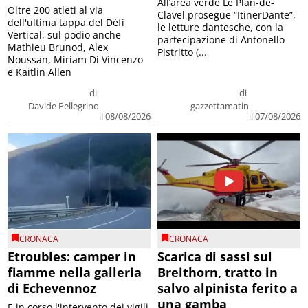
All’area verde Le Plan-de-
Oltre 200 atleti al via
Clavel prosegue “ItinerDante”,
dell'ultima tappa del Défì
le letture dantesche, con la
Vertical, sul podio anche
partecipazione di Antonello
Mathieu Brunod, Alex
Pistritto (...
Noussan, Miriam Di Vincenzo
e Kaitlin Allen
di
di
Davide Pellegrino
gazzettamatin
il 08/08/2026
il 07/08/2026
CRONACA
CRONACA
Etroubles: camper in
Scarica di sassi sul
fiamme nella galleria
Breithorn, tratto in
di Echevennoz
salvo alpinista ferito a
una gamba
E in corso l'intervento dei vigili