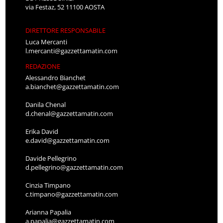
via Festaz, 52 11100 AOSTA
DIRETTORE RESPONSABILE
Luca Mercanti
l.mercanti@gazzettamatin.com
REDAZIONE
Alessandro Bianchet
a.bianchet@gazzettamatin.com
Danila Chenal
d.chenal@gazzettamatin.com
Erika David
e.david@gazzettamatin.com
Davide Pellegrino
d.pellegrino@gazzettamatin.com
Cinzia Timpano
c.timpano@gazzettamatin.com
Arianna Papalia
a.papalia@gazzettamatin.com