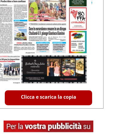
Clicca e scarica la copia