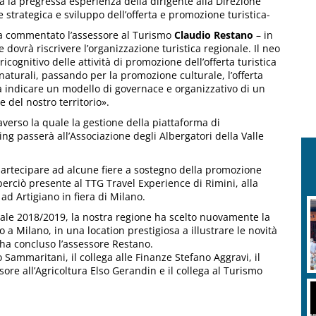
a la pregressa esperienza della dirigente alla Direzione
strategica e sviluppo dell’offerta e promozione turistica-
– ha commentato l’assessore al Turismo
Claudio Restano
– in
dovrà riscrivere l’organizzazione turistica regionale. Il neo
cognitivo delle attività di promozione dell’offerta turistica
naturali, passando per la promozione culturale, l’offerta
 a indicare un modello di governace e organizzativo di un
 del nostro territorio».
verso la quale la gestione della piattaforma di
ing passerà all’Associazione degli Albergatori della Valle
partecipare ad alcune fiere a sostegno della promozione
 perciò presente al TTG Travel Experience di Rimini, alla
d Artigiano in fiera di Milano.
rnale 2018/2019, la nostra regione ha scelto nuovamente la
 a Milano, in una location prestigiosa a illustrare le novità
ha concluso l’assessore Restano.
lo Sammaritani, il collega alle Finanze Stefano Aggravi, il
ssore all’Agricoltura Elso Gerandin e il collega al Turismo