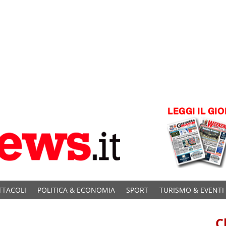
TTACOLI
POLITICA & ECONOMIA
SPORT
TURISMO & EVENTI
C