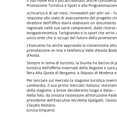
Il suo nome era il più accreditato, anche considerat
Promozione Turistica e Sport e alla Programmazione 
«L’incarico è di sei mesi, rinnovabili per altri sei 
relazione allo stato di avanzamento del progetto che 
direttore dell’Office dovrà elaborare un documento ri
regionale nelle sue varie componenti, dalle risorse 
enogastronomica, l’artigianato e lo sport che arrivi
unico ente che si occupi del futuro della promozione
L’Esecutivo ha anche approvato la convenzione attra
prenotazione on line e telefonica Valle d’Aosta Book
d’Aosta.
Sempre in tema di turismo, la Giunta ha deciso di 
turistica dell’offerta invernale della Regione e sarà
fiera Alta Quota di Bergamo, a Skipass di Modena e a
Per lanciare sul mercato la stagione turistica inve
Lombardia, il suo primo ‘mercato’ italiano; «torniamo
della stagione; a breve decideremo luogo e data» – 
Nella foto, da sinistra l’assessore all’Istruzione Pao
presidente dell’Esecutivo Nicoletta Spelgatti, l’asse
Claudio Restano.
(cinzia timpano)