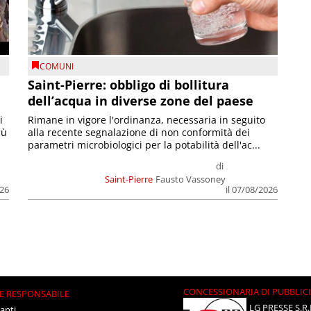
COMUNI
Saint-Pierre: obbligo di bollitura
dell’acqua in diverse zone del paese
i
Rimane in vigore l'ordinanza, necessaria in seguito
iù
alla recente segnalazione di non conformità dei
parametri microbiologici per la potabilità dell'ac...
di
Saint-Pierre
Fausto Vassoney
026
il 07/08/2026
CONCESSIONARIA DI PUBBLIC
E RESPONSABILE
LG PRESSE S.R.
anti