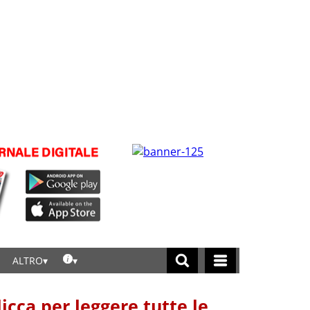
ALTRO
licca per leggere tutte le