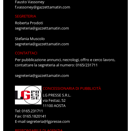
Fausto Vassoney
f.vassoney@gazzettamatin.com
SEGRETERIA
Roberta Prodoti
segreteria@gazzettamatin.com
Stefania Muscolo
segreteria@gazzettamatin.com
CONTATTACI
Per pubblicazione annunci, necrologi, offro e cerco lavoro,
contattare la segreteria al numero: 0165/231711
segreteria@gazzettamatin.com
CONCESSIONARIA DI PUBBLICITÀ
LG PRESSE S.R.L.
via Festaz, 52
11100 AOSTA
Tel: 0165.231711
Fax: 0165.1820141
E-mail
segreteria@lgpresse.com
RESPONSABILE DI AGENZIA