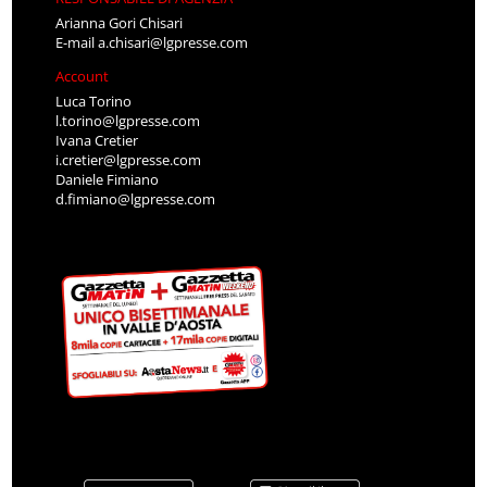
Arianna Gori Chisari
E-mail
a.chisari@lgpresse.com
Account
Luca Torino
l.torino@lgpresse.com
Ivana Cretier
i.cretier@lgpresse.com
Daniele Fimiano
d.fimiano@lgpresse.com