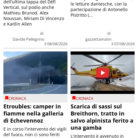
dell'ultima tappa del Défì
le letture dantesche, con la
Vertical, sul podio anche
partecipazione di Antonello
Mathieu Brunod, Alex
Pistritto (...
Noussan, Miriam Di Vincenzo
e Kaitlin Allen
di
di
Davide Pellegrino
gazzettamatin
il 08/08/2026
il 07/08/2026
CRONACA
CRONACA
Etroubles: camper in
Scarica di sassi sul
fiamme nella galleria
Breithorn, tratto in
di Echevennoz
salvo alpinista ferito a
una gamba
E in corso l'intervento dei vigili
del fuoco, non ci sono feriti
L'intervento è avvenuto in