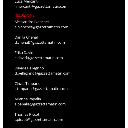
Luca Mercanti
l.mercanti@gazzettamatin.com
REDAZIONE
Alessandro Bianchet
a.bianchet@gazzettamatin.com
Danila Chenal
d.chenal@gazzettamatin.com
Erika David
e.david@gazzettamatin.com
Davide Pellegrino
d.pellegrino@gazzettamatin.com
Cinzia Timpano
c.timpano@gazzettamatin.com
Arianna Papalia
a.papalia@gazzettamatin.com
Thomas Piccot
t.piccot@gazzettamatin.com