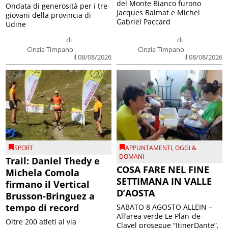
del Monte Bianco furono
Ondata di generosità per i tre
Jacques Balmat e Michel
giovani della provincia di
Gabriel Paccard
Udine
di
di
Cinzia Timpano
Cinzia Timpano
il 08/08/2026
il 08/08/2026
SPORT
APPUNTAMENTI
,
OGGI &
DOMANI
Trail: Daniel Thedy e
COSA FARE NEL FINE
Michela Comola
SETTIMANA IN VALLE
firmano il Vertical
D’AOSTA
Brusson-Bringuez a
tempo di record
SABATO 8 AGOSTO ALLEIN –
All’area verde Le Plan-de-
Oltre 200 atleti al via
Clavel prosegue “ItinerDante”,