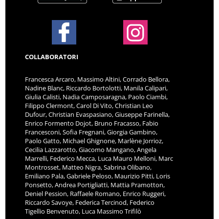
COLLABORATORI
Francesca Arcaro, Massimo Altini, Corrado Bellora,
Nadine Blanc, Riccardo Bortolotti, Manila Calipari,
Giulia Calisti, Nadia Camposaragna, Paolo Ciambi,
Filippo Clermont, Carol Di Vito, Christian Leo
Dufour, Christian Evaspasiano, Giuseppe Farinella,
Enrico Formento Dojot, Bruno Fracasso, Fabio
Francesconi, Sofia Fregnani, Giorgia Gambino,
Paolo Gatto, Michael Ghignone, Marlène Jorrioz,
Cecilia Lazzarotto, Giacomo Mangano, Angela
Marrelli, Federico Mecca, Luca Mauro Melloni, Marc
Montrosset, Matteo Nigra, Sabrina Olibano,
Emiliano Pala, Gabriele Peloso, Maurizio Pitti, Loris
Ponsetto, Andrea Portigliatti, Mattia Pramotton,
Deniel Pession, Raffaele Romano, Enrico Ruggeri,
Riccardo Savoye, Federica Tercinod, Federico
Tigellio Benvenuto, Luca Massimo Trifilò