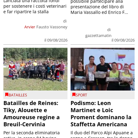
Lanciata una raccolta fondi
possibile partecipare alla
per sostenere i costi veterinari
presentazione del libro di
e far ripartire la stalla
Maria Vassallo ed Enrico F...
di
Arvier
Fausto Vassoney
di
gazzettamatin
il 09/08/2026
il 09/08/2026
BATAILLES
SPORT
Batailles de Reines:
Podismo: Leon
Tiky, Alouette e
Martinet e Loic
Amoureuse regine a
Proment dominano la
Breuil-Cervinia
Staffetta Americana
Per la seconda eliminatoria
Il duo del Parco Alpi Apuane a