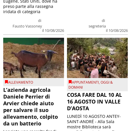
Eugene, Stati Uniti, dove ha
preso parte alla rassegna
iridata di categoria
di
di
Fausto Vassoney
segreteria
il 10/08/2026
il 10/08/2026
ALLEVAMENTO
APPUNTAMENTI
,
OGGI &
DOMANI
L’azienda agricola
COSA FARE DAL 10 AL
Daniele Perrier di
16 AGOSTO IN VALLE
Arvier chiede aiuto
D’AOSTA
per salvare il suo
allevamento, colpito
LUNEDÌ 10 AGOSTO ANTEY-
SAINT-ANDRÉ - Alla Sala
da un batterio
mostre Biblioteca sarà