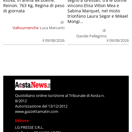
estiva, in arena 84 bovine.
segno a Gressan, tra le donne
Reinon, 763 Kg, Regina di peso
vincono Elisa Vitton Mea e
di giornata
Sabina Marquet, nel misto
trionfano Laura Segor e Mikael
Mongi...
di
Valtournenche
Luca Mercanti
di
Davide Pellegrino
il 09/08/2026
il 09/08/2026
Quotidiano online Iscrizione al Tribunale di Aosta n.
8/2012
Autorizzazione del 13/12/2012
www.gazzettamatin.com
Editore
LG PRESSE S.R.L.