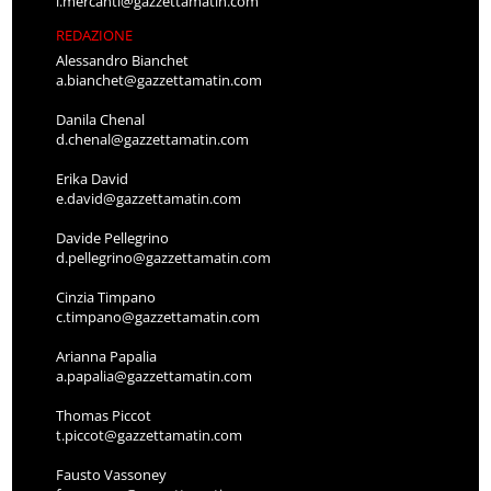
l.mercanti@gazzettamatin.com
REDAZIONE
Alessandro Bianchet
a.bianchet@gazzettamatin.com
Danila Chenal
d.chenal@gazzettamatin.com
Erika David
e.david@gazzettamatin.com
Davide Pellegrino
d.pellegrino@gazzettamatin.com
Cinzia Timpano
c.timpano@gazzettamatin.com
Arianna Papalia
a.papalia@gazzettamatin.com
Thomas Piccot
t.piccot@gazzettamatin.com
Fausto Vassoney