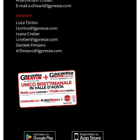
E-mail
a.chisari@lgpresse.com
Account
Luca Torino
l.torino@lgpresse.com
Ivana Cretier
i.cretier@lgpresse.com
Daniele Fimiano
d.fimiano@lgpresse.com