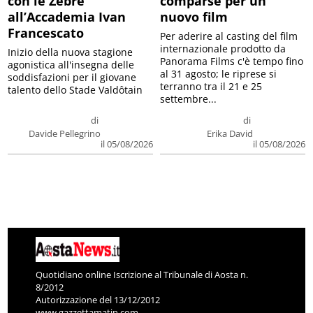
con le Zebre
comparse per un
all’Accademia Ivan
nuovo film
Francescato
Per aderire al casting del film
internazionale prodotto da
Inizio della nuova stagione
Panorama Films c'è tempo fino
agonistica all'insegna delle
al 31 agosto; le riprese si
soddisfazioni per il giovane
terranno tra il 21 e 25
talento dello Stade Valdôtain
settembre...
di
di
Davide Pellegrino
Erika David
il 05/08/2026
il 05/08/2026
Quotidiano online Iscrizione al Tribunale di Aosta n.
8/2012
Autorizzazione del 13/12/2012
www.gazzettamatin.com