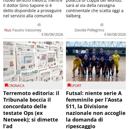
nuovo servizio medico, mentre
polacca di Coppa del Mondo,
il dottor Gino Sapone si è
sarà al via della rassegna
detto disponibile a proseguire
continentale che scatta oggi a
nel servizio alla comunità
Valberg
di
di
Nus
Fausto Vassoney
Davide Pellegrino
il 06/08/2026
il 06/08/2026
CRONACA
SPORT
Terremoto editoria: il
Futsal: niente serie A
Tribunale boccia il
femminile per l’Aosta
concordato delle
511, la Divisione
testate Ops (ex
nazionale non accoglie
Netweek); si dimette
la domanda di
l’ad
ripescaggio