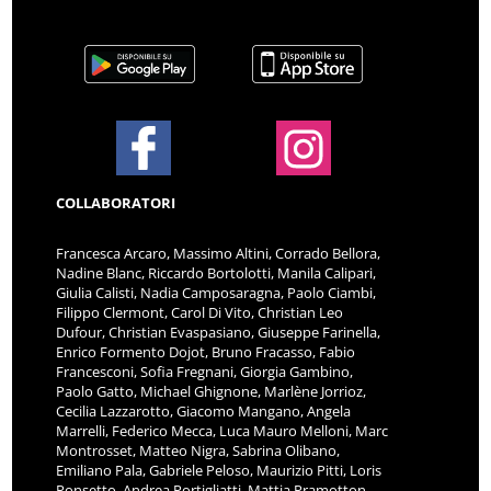
COLLABORATORI
Francesca Arcaro, Massimo Altini, Corrado Bellora,
Nadine Blanc, Riccardo Bortolotti, Manila Calipari,
Giulia Calisti, Nadia Camposaragna, Paolo Ciambi,
Filippo Clermont, Carol Di Vito, Christian Leo
Dufour, Christian Evaspasiano, Giuseppe Farinella,
Enrico Formento Dojot, Bruno Fracasso, Fabio
Francesconi, Sofia Fregnani, Giorgia Gambino,
Paolo Gatto, Michael Ghignone, Marlène Jorrioz,
Cecilia Lazzarotto, Giacomo Mangano, Angela
Marrelli, Federico Mecca, Luca Mauro Melloni, Marc
Montrosset, Matteo Nigra, Sabrina Olibano,
Emiliano Pala, Gabriele Peloso, Maurizio Pitti, Loris
Ponsetto, Andrea Portigliatti, Mattia Pramotton,