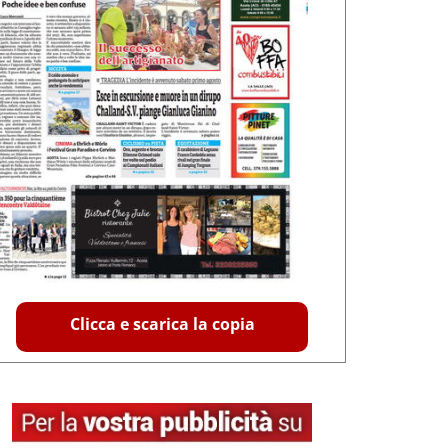
Clicca e scarica la copia