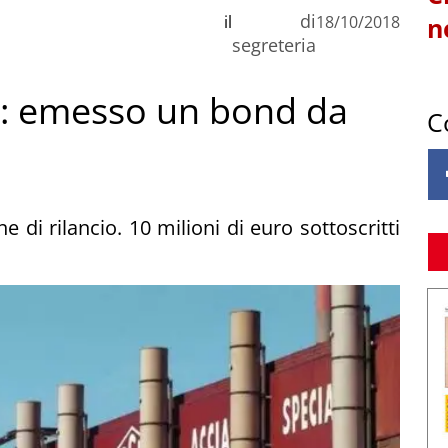
di
il
18/10/2018
n
segreteria
li: emesso un bond da
C
di rilancio. 10 milioni di euro sottoscritti