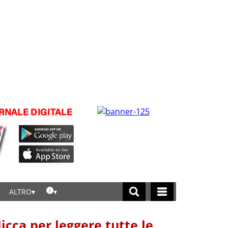
ALTRO
licca per leggere tutte le