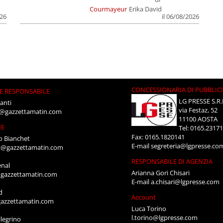
Courmayeur
Erika David
026
il 06/08/2026
CONCESSIONARIA DI PUBBLIC
E RESPONSABILE
LG PRESSE S.R.
anti
via Festaz, 52
i@gazzettamatin.com
11100 AOSTA
NE
Tel: 0165.2317
Fax: 0165.1820141
o Bianchet
E-mail
segreteria@lgpresse.co
t@gazzettamatin.com
RESPONSABILE DI AGENZIA
enal
Arianna Gori Chisari
gazzettamatin.com
E-mail
a.chisari@lgpresse.com
d
Account
azzettamatin.com
Luca Torino
l.torino@lgpresse.com
legrino