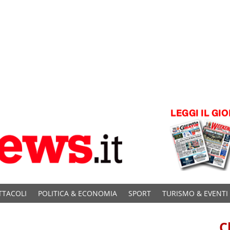
TTACOLI
POLITICA & ECONOMIA
SPORT
TURISMO & EVENTI
C