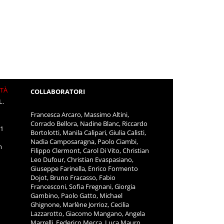
ITÀ
COLLABORATORI
L.
Francesca Arcaro, Massimo Altini,
Corrado Bellora, Nadine Blanc, Riccardo
11
Bortolotti, Manila Calipari, Giulia Calisti,
Nadia Camposaragna, Paolo Ciambi,
m
Filippo Clermont, Carol Di Vito, Christian
Leo Dufour, Christian Evaspasiano,
Giuseppe Farinella, Enrico Formento
Dojot, Bruno Fracasso, Fabio
Francesconi, Sofia Fregnani, Giorgia
Gambino, Paolo Gatto, Michael
Ghignone, Marlène Jorrioz, Cecilia
Lazzarotto, Giacomo Mangano, Angela
Marrelli, Federico Mecca, Luca Mauro