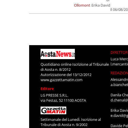
Ollomont
Erika David
il 06/08/2
DIRETTOR
Luca Merc
l.mercant
Quotidiano online Iscrizione al Tribunale
di Aosta n. 8/2012
REDAZIO
Autorizzazione del 13/12/2012
Alessandr
www.gazzettamatin.com
a.bianche
Editore
Danila Ch
LG PRESSE S.R.L.
d.chenal@
via Festaz, 52 11100 AOSTA
Erika Davi
e.david@g
Settimanale del Lunedì. Iscrizione al
Tribunale di Aosta n. 9/2002
Davide Pel