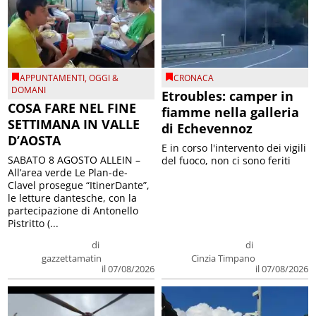
APPUNTAMENTI
,
OGGI &
CRONACA
DOMANI
Etroubles: camper in
COSA FARE NEL FINE
fiamme nella galleria
SETTIMANA IN VALLE
di Echevennoz
D’AOSTA
E in corso l'intervento dei vigili
SABATO 8 AGOSTO ALLEIN –
del fuoco, non ci sono feriti
All’area verde Le Plan-de-
Clavel prosegue “ItinerDante”,
le letture dantesche, con la
partecipazione di Antonello
Pistritto (...
di
di
gazzettamatin
Cinzia Timpano
il 07/08/2026
il 07/08/2026