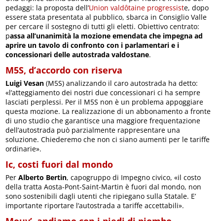
pedaggi: la proposta dell’
Union valdôtaine progressist
e, dopo
essere stata presentata al pubblico, sbarca in Consiglio Valle
per cercare il sostegno di tutti gli eletti. Obiettivo centrato:
p
assa all’unanimità la mozione emendata che impegna ad
aprire un tavolo di confronto con i parlamentari e i
concessionari delle autostrada valdostane
.
M5S, d’accordo con riserva
Luigi Vesan
(M5S) analizzando il caro autostrada ha detto:
«l’atteggiamento dei nostri due concessionari ci ha sempre
lasciati perplessi. Per il M5S non è un problema appoggiare
questa mozione. La realizzazione di un abbonamento a fronte
di uno studio che garantisce una maggiore frequentazione
dell’autostrada può parzialmente rappresentare una
soluzione. Chiederemo che non ci siano aumenti per le tariffe
ordinarie».
Ic, costi fuori dal mondo
Per
Alberto Bertin
, capogruppo di Impegno civico, «il costo
della tratta Aosta-Pont-Saint-Martin è fuori dal mondo, non
sono sostenibili dagli utenti che ripiegano sulla Statale. E’
importante riportare l’autostrada a tariffe accettabili».
Mouv’, andiamo con i piedi di piombo