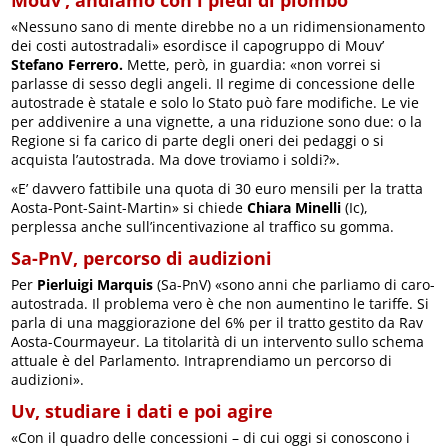
«Nessuno sano di mente direbbe no a un ridimensionamento
dei costi autostradali» esordisce il capogruppo di Mouv’
Stefano Ferrero.
Mette, però, in guardia: «non vorrei si
parlasse di sesso degli angeli. Il regime di concessione delle
autostrade è statale e solo lo Stato può fare modifiche. Le vie
per addivenire a una vignette, a una riduzione sono due: o la
Regione si fa carico di parte degli oneri dei pedaggi o si
acquista l’autostrada. Ma dove troviamo i soldi?».
«E’ davvero fattibile una quota di 30 euro mensili per la tratta
Aosta-Pont-Saint-Martin» si chiede
Chiara Minelli
(Ic),
perplessa anche sull’incentivazione al traffico su gomma.
Sa-PnV, percorso di audizioni
Per
Pierluigi Marquis
(Sa-PnV) «sono anni che parliamo di caro-
autostrada. Il problema vero è che non aumentino le tariffe. Si
parla di una maggiorazione del 6% per il tratto gestito da Rav
Aosta-Courmayeur. La titolarità di un intervento sullo schema
attuale è del Parlamento. Intraprendiamo un percorso di
audizioni».
Uv, studiare i dati e poi agire
«Con il quadro delle concessioni – di cui oggi si conoscono i