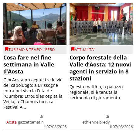
TURISMO & TEMPO LIBERO
ATTUALITA'
Cosa fare nel fine
Corpo forestale della
settimana in Valle
Valle d’Aosta: 12 nuovi
d’Aosta
agenti in servizio in 8
stazioni
GiocAosta prosegue tra le vie
del capoluogo; a Brissogne
Questa mattina, a palazzo
entra nel vivo la Feta de
regionale, si è tenuta la
l’Oumbra; Etroubles ospita la
cerimonia di giuramento
Veillà; a Chamois tocca al
Festival A...
di
di
Aosta
gazzettamatin
ethienne bredy
il 07/08/2026
il 07/08/2026