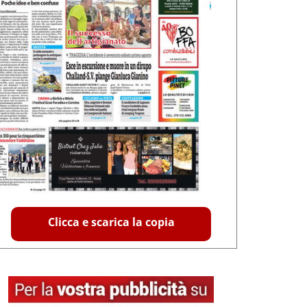
Clicca e scarica la copia