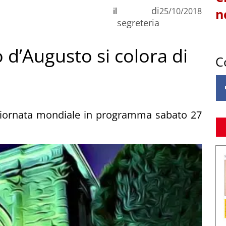
di
il
25/10/2018
n
segreteria
o d’Augusto si colora di
C
 giornata mondiale in programma sabato 27