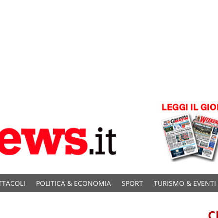
TTACOLI
POLITICA & ECONOMIA
SPORT
TURISMO & EVENTI
C