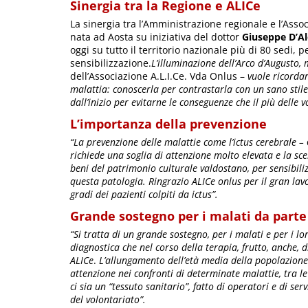
Sinergia tra la Regione e ALICe
La sinergia tra l’Amministrazione regionale e l’Associ
nata ad Aosta su iniziativa del dottor
Giuseppe D’A
oggi su tutto il territorio nazionale più di 80 sedi,
sensibilizzazione.
L’illuminazione dell’Arco d’Augusto
dell’Associazione A.L.I.Ce. Vda Onlus –
vuole ricorda
malattia: conoscerla per contrastarla con un sano stile 
dall’inizio per evitarne le conseguenze che il più delle 
L’importanza della prevenzione
“La prevenzione delle malattie come l’ictus cerebrale –
richiede una soglia di attenzione molto elevata e la sce
beni del patrimonio culturale valdostano, per sensibilizz
questa patologia. Ringrazio ALICe onlus per il gran lav
gradi dei pazienti colpiti da ictus”.
Grande sostegno per i malati da parte
“Si tratta di un grande sostegno, per i malati e per i lo
diagnostica che nel corso della terapia, frutto, anche, d
ALICe
.
L’allungamento dell’età media della popolazione
attenzione nei confronti di determinate malattie, tra le 
ci sia un “tessuto sanitario”, fatto di operatori e di ser
del volontariato”.