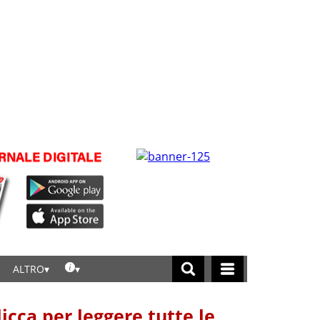
ALTRO
licca per leggere tutte le