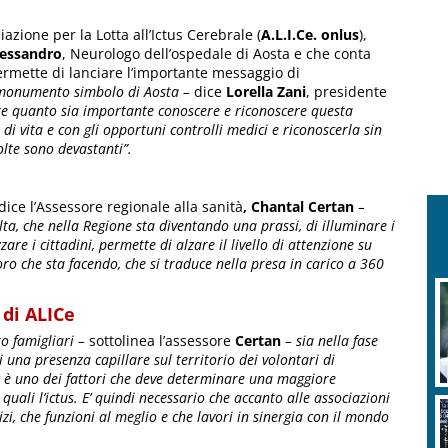
azione per la Lotta all’Ictus Cerebrale (
A.L.I.Ce. onlus
),
lessandro
, Neurologo dell’ospedale di Aosta e che conta
 permette di lanciare l’importante messaggio di
, monumento simbolo di Aosta –
dice
Lorella Zani
, presidente
re quanto sia importante conoscere e riconoscere questa
di vita e con gli opportuni controlli medici e riconoscerla sin
volte sono devastanti”.
dice l’Assessore regionale alla sanità
, Chantal Certan
–
lta, che nella Regione sta diventando una prassi, di illuminare i
are i cittadini, permette di alzare il livello di attenzione su
oro che sta facendo, che si traduce nella presa in carico a 360
 di ALICe
ro famigliari –
sottolinea l’assessore
Certan
– sia nella fase
i una presenza capillare sul territorio dei volontari di
 è uno dei fattori che deve determinare una maggiore
quali l’ictus. E’ quindi necessario che accanto alle associazioni
vizi, che funzioni al meglio e che lavori in sinergia con il mondo