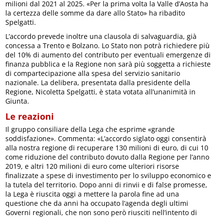
milioni dal 2021 al 2025. «Per la prima volta la Valle d’Aosta ha
la certezza delle somme da dare allo Stato» ha ribadito
Spelgatti.
L’accordo prevede inoltre una clausola di salvaguardia, già
concessa a Trento e Bolzano. Lo Stato non potrà richiedere più
del 10% di aumento del contributo per eventuali emergenze di
finanza pubblica e la Regione non sarà più soggetta a richieste
di compartecipazione alla spesa del servizio sanitario
nazionale. La delibera, presentata dalla presidente della
Regione, Nicoletta Spelgatti, è stata votata all’unanimità in
Giunta.
Le reazioni
Il gruppo consiliare della Lega che esprime «grande
soddisfazione». Commenta: «L’accordo siglato oggi consentirà
alla nostra regione di recuperare 130 milioni di euro, di cui 10
come riduzione del contributo dovuto dalla Regione per l’anno
2019, e altri 120 milioni di euro come ulteriori risorse
finalizzate a spese di investimento per lo sviluppo economico e
la tutela del territorio. Dopo anni di rinvii e di false promesse,
la Lega è riuscita oggi a mettere la parola fine ad una
questione che da anni ha occupato l’agenda degli ultimi
Governi regionali, che non sono però riusciti nell’intento di