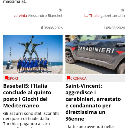
massima at...
di
di
cervinia
Alessandro Bianchet
La Thuile
gazzettamatin
il 05/08/2026
il 05/08/2026
SPORT
CRONACA
Baseball5: l’Italia
Saint-Vincent:
conclude al quinto
aggredisce i
posto i Giochi del
carabinieri, arrestato
Mediterraneo
e condannato per
direttissima un
Gli azzurri sono stati sconfitti
36enne
nei quarti di finale dalla
Turchia, pagando a caro
I fatti sono avvenuti nella