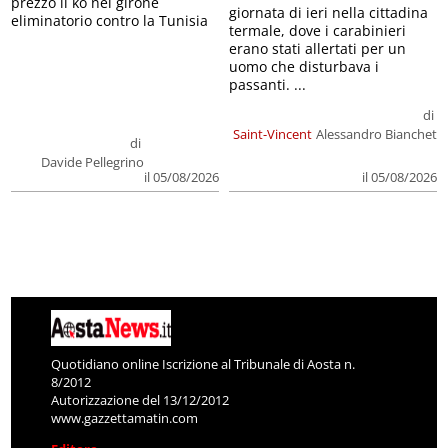
prezzo il ko nel girone
giornata di ieri nella cittadina
eliminatorio contro la Tunisia
termale, dove i carabinieri
erano stati allertati per un
uomo che disturbava i
passanti. ...
di
Saint-Vincent
Alessandro Bianchet
di
Davide Pellegrino
il 05/08/2026
il 05/08/2026
Quotidiano online Iscrizione al Tribunale di Aosta n.
8/2012
Autorizzazione del 13/12/2012
www.gazzettamatin.com