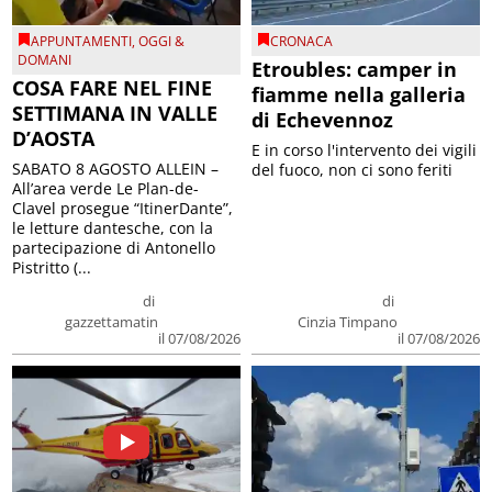
APPUNTAMENTI
,
OGGI &
CRONACA
DOMANI
Etroubles: camper in
COSA FARE NEL FINE
fiamme nella galleria
SETTIMANA IN VALLE
di Echevennoz
D’AOSTA
E in corso l'intervento dei vigili
SABATO 8 AGOSTO ALLEIN –
del fuoco, non ci sono feriti
All’area verde Le Plan-de-
Clavel prosegue “ItinerDante”,
le letture dantesche, con la
partecipazione di Antonello
Pistritto (...
di
di
gazzettamatin
Cinzia Timpano
il 07/08/2026
il 07/08/2026