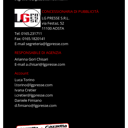
CONCESSIONARIA DI PUBBLICITÀ
LG PRESSE S.R.L.
via Festaz, 52
11100 AOSTA
Tel: 0165.231711
Fax: 0165.1820141
E-mail
segreteria@lgpresse.com
RESPONSABILE DI AGENZIA
Arianna Gori Chisari
E-mail
a.chisari@lgpresse.com
Account
Luca Torino
l.torino@lgpresse.com
Ivana Cretier
i.cretier@lgpresse.com
Daniele Fimiano
d.fimiano@lgpresse.com