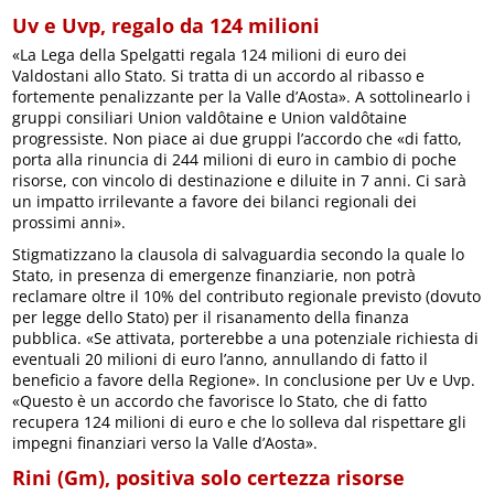
Uv e Uvp, regalo da 124 milioni
«La Lega della Spelgatti regala 124 milioni di euro dei
Valdostani allo Stato. Si tratta di un accordo al ribasso e
fortemente penalizzante per la Valle d’Aosta». A sottolinearlo i
gruppi consiliari Union valdôtaine e Union valdôtaine
progressiste. Non piace ai due gruppi l’accordo che «di fatto,
porta alla rinuncia di 244 milioni di euro in cambio di poche
risorse, con vincolo di destinazione e diluite in 7 anni. Ci sarà
un impatto irrilevante a favore dei bilanci regionali dei
prossimi anni».
Stigmatizzano la clausola di salvaguardia secondo la quale lo
Stato, in presenza di emergenze finanziarie, non potrà
reclamare oltre il 10% del contributo regionale previsto (dovuto
per legge dello Stato) per il risanamento della finanza
pubblica. «Se attivata, porterebbe a una potenziale richiesta di
eventuali 20 milioni di euro l’anno, annullando di fatto il
beneficio a favore della Regione». In conclusione per Uv e Uvp.
«Questo è un accordo che favorisce lo Stato, che di fatto
recupera 124 milioni di euro e che lo solleva dal rispettare gli
impegni finanziari verso la Valle d’Aosta».
Rini (Gm), positiva solo certezza risorse