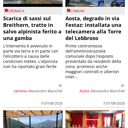
CRONACA
COMUNI
Scarica di sassi sul
Aosta, degrado in via
Breithorn, tratto in
Festaz: installata una
salvo alpinista ferito a
telecamera alla Torre
una gamba
del Lebbroso
L'intervento è avvenuto in
Prime contromosse
parte via terra e in parte con
dell'amministrazione
l'elicottero a causa delle
comunale dopo l'esposto
condizioni meteo. L'alpinista
presentato da residenti della
non ha riportato gravi ferite
zona; promessi anche
maggiori controlli e ulteriori
inter...
di
di
cervinia
Alessandro Bianchet
Aosta
Alessandro Bianchet
il 07/08/2026
il 07/08/2026