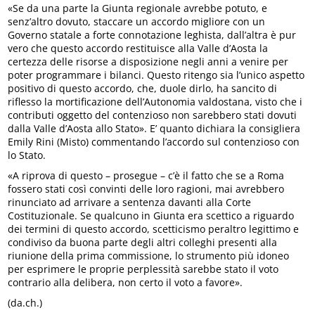
«Se da una parte la Giunta regionale avrebbe potuto, e
senz’altro dovuto, staccare un accordo migliore con un
Governo statale a forte connotazione leghista, dall’altra è pur
vero che questo accordo restituisce alla Valle d’Aosta la
certezza delle risorse a disposizione negli anni a venire per
poter programmare i bilanci. Questo ritengo sia l’unico aspetto
positivo di questo accordo, che, duole dirlo, ha sancito di
riflesso la mortificazione dell’Autonomia valdostana, visto che i
contributi oggetto del contenzioso non sarebbero stati dovuti
dalla Valle d’Aosta allo Stato». E’ quanto dichiara la consigliera
Emily Rini (Misto) commentando l’accordo sul contenzioso con
lo Stato.
«A riprova di questo – prosegue – c’è il fatto che se a Roma
fossero stati così convinti delle loro ragioni, mai avrebbero
rinunciato ad arrivare a sentenza davanti alla Corte
Costituzionale. Se qualcuno in Giunta era scettico a riguardo
dei termini di questo accordo, scetticismo peraltro legittimo e
condiviso da buona parte degli altri colleghi presenti alla
riunione della prima commissione, lo strumento più idoneo
per esprimere le proprie perplessità sarebbe stato il voto
contrario alla delibera, non certo il voto a favore».
(da.ch.)