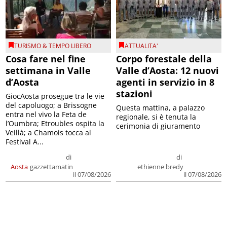
TURISMO & TEMPO LIBERO
ATTUALITA'
Cosa fare nel fine
Corpo forestale della
settimana in Valle
Valle d’Aosta: 12 nuovi
d’Aosta
agenti in servizio in 8
stazioni
GiocAosta prosegue tra le vie
del capoluogo; a Brissogne
Questa mattina, a palazzo
entra nel vivo la Feta de
regionale, si è tenuta la
l’Oumbra; Etroubles ospita la
cerimonia di giuramento
Veillà; a Chamois tocca al
Festival A...
di
di
Aosta
gazzettamatin
ethienne bredy
il 07/08/2026
il 07/08/2026