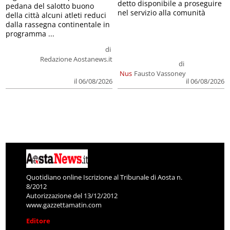
detto disponibile a proseguire
pedana del salotto buono
nel servizio alla comunità
della città alcuni atleti reduci
dalla rassegna continentale in
programma ...
di
Redazione Aostanews.it
di
Nus
Fausto Vassoney
il 06/08/2026
il 06/08/2026
Quotidiano online Iscrizione al Tribunale di Aosta n.
8/2012
Autorizzazione del 13/12/2012
www.gazzettamatin.com
Editore