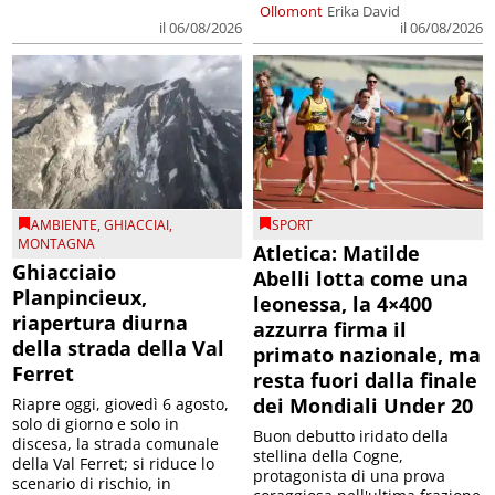
Ollomont
Erika David
il 06/08/2026
il 06/08/2026
AMBIENTE
,
GHIACCIAI
,
SPORT
MONTAGNA
Atletica: Matilde
Ghiacciaio
Abelli lotta come una
Planpincieux,
leonessa, la 4×400
riapertura diurna
azzurra firma il
della strada della Val
primato nazionale, ma
Ferret
resta fuori dalla finale
dei Mondiali Under 20
Riapre oggi, giovedì 6 agosto,
solo di giorno e solo in
Buon debutto iridato della
discesa, la strada comunale
stellina della Cogne,
della Val Ferret; si riduce lo
protagonista di una prova
scenario di rischio, in