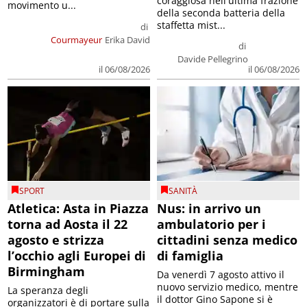
coraggiosa nell'ultima frazione
movimento u...
della seconda batteria della
staffetta mist...
di
Courmayeur
Erika David
di
Davide Pellegrino
il 06/08/2026
il 06/08/2026
SPORT
SANITÀ
Atletica: Asta in Piazza
Nus: in arrivo un
torna ad Aosta il 22
ambulatorio per i
agosto e strizza
cittadini senza medico
l’occhio agli Europei di
di famiglia
Birmingham
Da venerdì 7 agosto attivo il
nuovo servizio medico, mentre
La speranza degli
il dottor Gino Sapone si è
organizzatori è di portare sulla