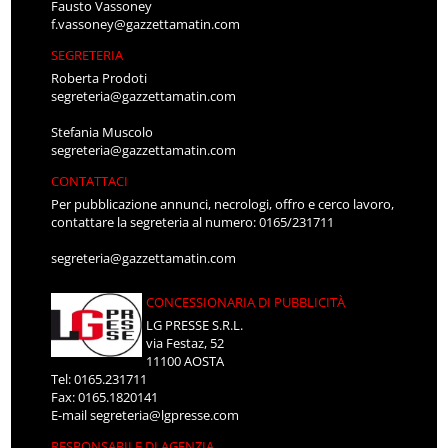
Fausto Vassoney
f.vassoney@gazzettamatin.com
SEGRETERIA
Roberta Prodoti
segreteria@gazzettamatin.com
Stefania Muscolo
segreteria@gazzettamatin.com
CONTATTACI
Per pubblicazione annunci, necrologi, offro e cerco lavoro,
contattare la segreteria al numero: 0165/231711
segreteria@gazzettamatin.com
CONCESSIONARIA DI PUBBLICITÀ
LG PRESSE S.R.L.
via Festaz, 52
11100 AOSTA
Tel: 0165.231711
Fax: 0165.1820141
E-mail
segreteria@lgpresse.com
RESPONSABILE DI AGENZIA