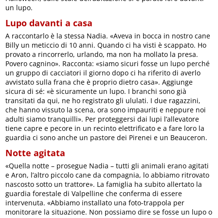
un lupo.
Lupo davanti a casa
A raccontarlo è la stessa Nadia. «Aveva in bocca in nostro cane
Billy un meticcio di 10 anni. Quando ci ha visti è scappato. Ho
provato a rincorrerlo, urlando, ma non ha mollato la presa.
Povero cagnino». Racconta: «siamo sicuri fosse un lupo perché
un gruppo di cacciatori il giorno dopo ci ha riferito di averlo
avvistato sulla frana che è proprio dietro casa». Aggiunge
sicura di sé: «è sicuramente un lupo. I branchi sono già
transitati da qui, ne ho registrato gli ululati. I due ragazzini,
che hanno vissuto la scena, ora sono impauriti e neppure noi
adulti siamo tranquilli». Per proteggersi dai lupi l’allevatore
tiene capre e pecore in un recinto elettrificato e a fare loro la
guardia ci sono anche un pastore dei Pirenei e un Beauceron.
Notte agitata
«Quella notte – prosegue Nadia – tutti gli animali erano agitati
e Aron, l’altro piccolo cane da compagnia, lo abbiamo ritrovato
nascosto sotto un trattore». La famiglia ha subito allertato la
guardia forestale di Valpelline che conferma di essere
intervenuta. «Abbiamo installato una foto-trappola per
monitorare la situazione. Non possiamo dire se fosse un lupo o