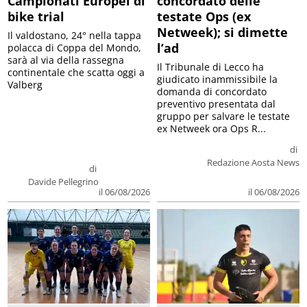
Campionati Europei di
concordato delle
bike trial
testate Ops (ex
Netweek); si dimette
Il valdostano, 24° nella tappa
l’ad
polacca di Coppa del Mondo,
sarà al via della rassegna
Il Tribunale di Lecco ha
continentale che scatta oggi a
giudicato inammissibile la
Valberg
domanda di concordato
preventivo presentata dal
gruppo per salvare le testate
ex Netweek ora Ops R...
di
Redazione Aosta News
di
Davide Pellegrino
il 06/08/2026
il 06/08/2026