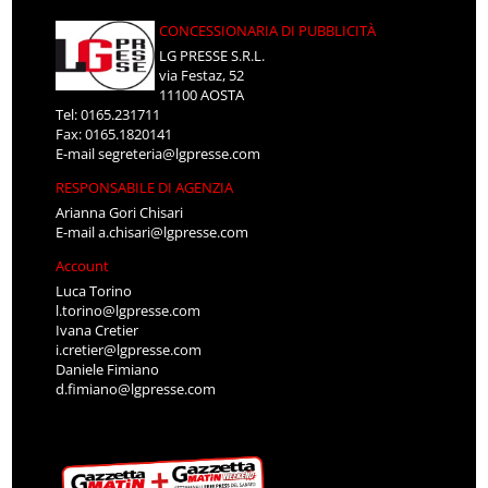
CONCESSIONARIA DI PUBBLICITÀ
LG PRESSE S.R.L.
via Festaz, 52
11100 AOSTA
Tel: 0165.231711
Fax: 0165.1820141
E-mail
segreteria@lgpresse.com
RESPONSABILE DI AGENZIA
Arianna Gori Chisari
E-mail
a.chisari@lgpresse.com
Account
Luca Torino
l.torino@lgpresse.com
Ivana Cretier
i.cretier@lgpresse.com
Daniele Fimiano
d.fimiano@lgpresse.com