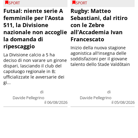
SPORT
SPORT
Futsal: niente serie A
Rugby: Matteo
femminile per l’Aosta
Sebastiani, dal ritiro
511, la Divisione
con le Zebre
nazionale non accoglie
all’Accademia Ivan
la domanda di
Francescato
ripescaggio
Inizio della nuova stagione
agonistica all'insegna delle
La Divisione calcio a 5 ha
soddisfazioni per il giovane
deciso di non varare un girone
talento dello Stade Valdôtain
dispari, lasciando il club del
capoluogo regionale in B;
ufficializzate le avversarie dei
gi...
di
di
Davide Pellegrino
Davide Pellegrino
il 06/08/2026
il 05/08/2026