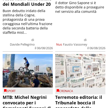
il dottor Gino Sapone si è
dei Mondiali Under 20
detto disponibile a proseguire
Buon debutto iridato della
nel servizio alla comunità
stellina della Cogne,
protagonista di una prova
coraggiosa nell'ultima frazione
della seconda batteria della
staffetta mist...
di
di
Davide Pellegrino
Nus
Fausto Vassoney
il 06/08/2026
il 06/08/2026
SPORT
CRONACA
MTB: Michel Negrini
Terremoto editoria: il
convocato per i
Tribunale boccia il