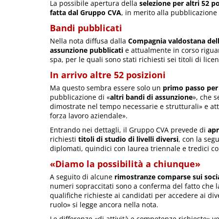
La possibile apertura della
selezione per altri 52 po
fatta dal Gruppo CVA
, in merito alla pubblicazione
Bandi pubblicati
Nella nota diffusa dalla
Compagnia valdostana del
assunzione pubblicati
e attualmente in corso rigu
spa, per le quali sono stati richiesti sei titoli di li
In arrivo altre 52 posizioni
Ma questo sembra essere solo un
primo passo per
pubblicazione di «
altri bandi di assunzione
», che s
dimostrate nel tempo necessarie e strutturali» e at
forza lavoro aziendale».
Entrando nei dettagli, il Gruppo CVA prevede di
apr
richiesti
titoli di studio di livelli diversi
, con la seg
diplomati, quindici con laurea triennale e tredici 
«Diamo la possibilità a chiunque»
A seguito di alcune
rimostranze comparse sui soci
numeri sopraccitati sono a conferma del fatto che la
qualifiche richieste ai candidati per accedere ai d
ruolo» si legge ancora nella nota.
Le differenze «di attività e competenze richieste» 