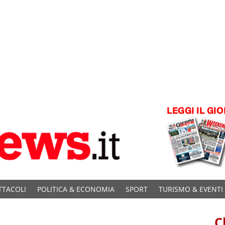
TTACOLI
POLITICA & ECONOMIA
SPORT
TURISMO & EVENTI
C