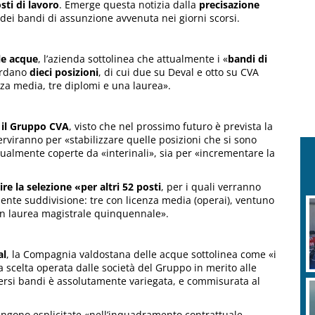
sti di lavoro
. Emerge questa notizia dalla
precisazione
 dei bandi di assunzione avvenuta nei giorni scorsi.
le acque
, l’azienda sottolinea che attualmente i «
bandi di
ardano
dieci posizioni
, di cui due su Deval e otto su CVA
cenza media, tre diplomi e una laurea».
 il Gruppo CVA
, visto che nel prossimo futuro è prevista la
erviranno per «stabilizzare quelle posizioni che si sono
tualmente coperte da «interinali», sia per «incrementare la
ire la selezione «per altri 52 posti
, per i quali verranno
uente suddivisione: tre con licenza media (operai), ventuno
con laurea magistrale quinquennale».
al
, la Compagnia valdostana delle acque sottolinea come «i
 scelta operata dalle società del Gruppo in merito alle
iversi bandi è assolutamente variegata, e commisurata al
vengono esplicitate «nell’inquadramento contrattuale