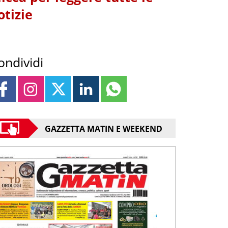
otizie
ondividi
GAZZETTA MATIN E WEEKEND