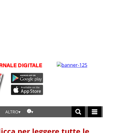
ALTRO
licca per leggere tutte le