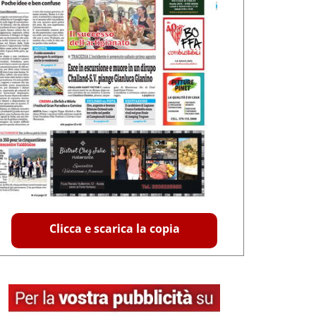
Clicca e scarica la copia