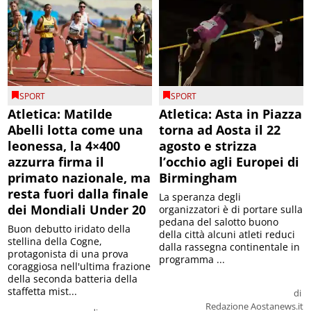
SPORT
SPORT
Atletica: Matilde
Atletica: Asta in Piazza
Abelli lotta come una
torna ad Aosta il 22
leonessa, la 4×400
agosto e strizza
azzurra firma il
l’occhio agli Europei di
primato nazionale, ma
Birmingham
resta fuori dalla finale
La speranza degli
dei Mondiali Under 20
organizzatori è di portare sulla
pedana del salotto buono
Buon debutto iridato della
della città alcuni atleti reduci
stellina della Cogne,
dalla rassegna continentale in
protagonista di una prova
programma ...
coraggiosa nell'ultima frazione
della seconda batteria della
staffetta mist...
di
Redazione Aostanews.it