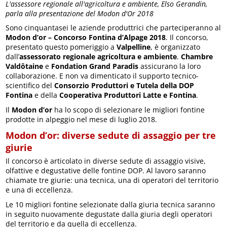
L'assessore regionale all'agricoltura e ambiente, Elso Gerandin,
parla alla presentazione del Modon d'Or 2018
Sono cinquantasei le aziende produttrici che parteciperanno al
Modon d’or – Concorso Fontina d’Alpage 2018
. Il concorso,
presentato questo pomeriggio a
Valpelline
, è organizzato
dall’
assessorato regionale agricoltura e ambiente
.
Chambre
Valdôtaine
e
Fondation Grand Paradis
assicurano la loro
collaborazione. E non va dimenticato il supporto tecnico-
scientifico del
Consorzio Produttori e Tutela della DOP
Fontina
e della
Cooperativa Produttori Latte e Fontina
.
Il
Modon d’or
ha lo scopo di selezionare le migliori fontine
prodotte in alpeggio nel mese di luglio 2018.
Modon d’or: diverse sedute di assaggio per tre
giurie
Il concorso è articolato in diverse sedute di assaggio visive,
olfattive e degustative delle fontine DOP. Al lavoro saranno
chiamate tre giurie: una tecnica, una di operatori del territorio
e una di eccellenza.
Le 10 migliori fontine selezionate dalla giuria tecnica saranno
in seguito nuovamente degustate dalla giuria degli operatori
del territorio e da quella di eccellenza.