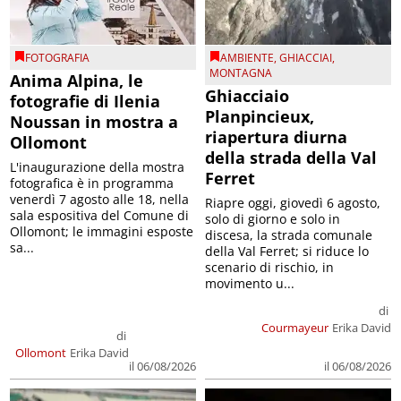
FOTOGRAFIA
AMBIENTE
,
GHIACCIAI
,
MONTAGNA
Anima Alpina, le
Ghiacciaio
fotografie di Ilenia
Planpincieux,
Noussan in mostra a
riapertura diurna
Ollomont
della strada della Val
L'inaugurazione della mostra
Ferret
fotografica è in programma
venerdì 7 agosto alle 18, nella
Riapre oggi, giovedì 6 agosto,
sala espositiva del Comune di
solo di giorno e solo in
Ollomont; le immagini esposte
discesa, la strada comunale
sa...
della Val Ferret; si riduce lo
scenario di rischio, in
movimento u...
di
Courmayeur
Erika David
di
Ollomont
Erika David
il 06/08/2026
il 06/08/2026