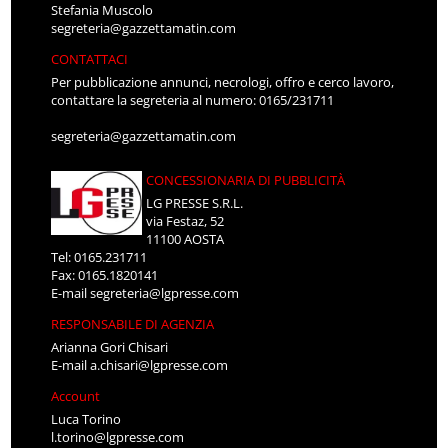
Stefania Muscolo
segreteria@gazzettamatin.com
CONTATTACI
Per pubblicazione annunci, necrologi, offro e cerco lavoro,
contattare la segreteria al numero: 0165/231711
segreteria@gazzettamatin.com
CONCESSIONARIA DI PUBBLICITÀ
LG PRESSE S.R.L.
via Festaz, 52
11100 AOSTA
Tel: 0165.231711
Fax: 0165.1820141
E-mail
segreteria@lgpresse.com
RESPONSABILE DI AGENZIA
Arianna Gori Chisari
E-mail
a.chisari@lgpresse.com
Account
Luca Torino
l.torino@lgpresse.com