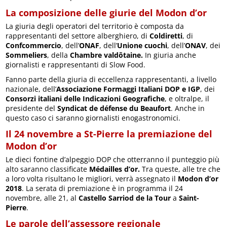
La composizione delle giurie del Modon d’or
La giuria degli operatori del territorio è composta da
rappresentanti del settore alberghiero, di
Coldiretti
, di
Confcommercio
, dell’
ONAF
, dell’
Unione cuochi
, dell’
ONAV
, dei
Sommeliers
, della
Chambre valdôtaine.
In giuria anche
giornalisti e rappresentanti di Slow Food.
Fanno parte della giuria di eccellenza rappresentanti, a livello
nazionale, dell’
Associazione Formaggi Italiani DOP
e IGP
, dei
Consorzi italiani delle Indicazioni Geografiche
, e oltralpe, il
presidente del
Syndicat de défense du Beaufort
. Anche in
questo caso ci saranno giornalisti enogastronomici.
Il 24 novembre a St-Pierre la premiazione del
Modon d’or
Le dieci fontine d’alpeggio DOP che otterranno il punteggio più
alto saranno classificate
Médailles d’or.
Tra queste, alle tre che
a loro volta risultano le migliori, verrà assegnato il
Modon d’or
2018
. La serata di premiazione è in programma il 24
novembre, alle 21, al
Castello Sarriod de la Tour
a
Saint-
Pierre
.
Le parole dell’assessore regionale