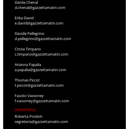
Danila Chenal
d.chenal@gazzettamatin.com
Erika David
e.david@gazzettamatin.com
Davide Pellegrino
d.pellegrino@gazzettamatin.com
Cinzia Timpano
c.timpano@gazzettamatin.com
Arianna Papalia
a.papalia@gazzettamatin.com
Thomas Piccot
t.piccot@gazzettamatin.com
Fausto Vassoney
f.vassoney@gazzettamatin.com
SEGRETERIA
Roberta Prodoti
segreteria@gazzettamatin.com