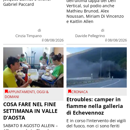
dell'ultima tappa del Défì
Gabriel Paccard
Vertical, sul podio anche
Mathieu Brunod, Alex
Noussan, Miriam Di Vincenzo
e Kaitlin Allen
di
di
Cinzia Timpano
Davide Pellegrino
il 08/08/2026
il 08/08/2026
APPUNTAMENTI
,
OGGI &
CRONACA
DOMANI
Etroubles: camper in
COSA FARE NEL FINE
fiamme nella galleria
SETTIMANA IN VALLE
di Echevennoz
D’AOSTA
E in corso l'intervento dei vigili
SABATO 8 AGOSTO ALLEIN –
del fuoco, non ci sono feriti