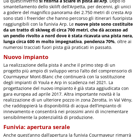
Da quest’inverno
si ritorna a sciare in pista all’Arp
. Dopo lo
smantellamento dello skilift dell’Arpetta, per decenni, gli unici
a godere del magnifico panorama dei 2.750 metri di cresta Arp
sono stati i freerider che hanno percorso gli itinerari fuoripista
raggiungibili con la funivia Arp. Le
nuove piste sono costituite
da un tratto di skiweg di circa 700 metri, che dà accesso ad
un pendio rivolto a nord dove è stata ricavata una pista nera,
lunga circa 600 m molto impegnativa
,
pendenza 70%
, oltre ai
numerosi tracciati fuori pista già praticati in passato.
Nuovo impianto
La realizzazione della pista è anche il primo step di un
progetto più ampio di sviluppo verso l’alto del comprensorio di
Courmayeur Mont-Blanc che continuerà con la sostituzione
degli impianti di Youla e Arp in scadenza nel 2021. La
progettazione del nuovo impianto è già stata aggiudicata con
gara europea ad aprile 2017. Altra importante novità è la
realizzazione di un ulteriore pozzo in zona Zerotta, in Val Vény,
che raddoppierà la disponibilità di acqua dell’impianto di
innevamento e consentirà nei prossimi anni di incrementare
sensibilmente la potenzialità di produzione.
Funivia: apertura serale
Anche quest’anno dall’apertura la funivia Courmayeur rimarrà