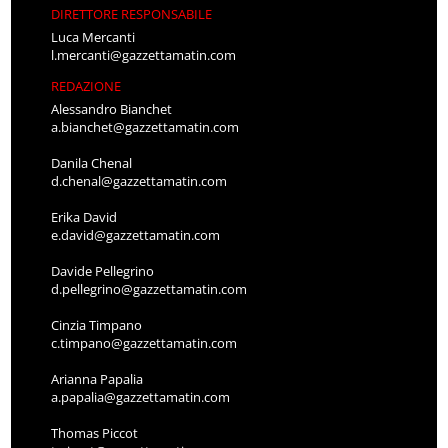
DIRETTORE RESPONSABILE
Luca Mercanti
l.mercanti@gazzettamatin.com
REDAZIONE
Alessandro Bianchet
a.bianchet@gazzettamatin.com
Danila Chenal
d.chenal@gazzettamatin.com
Erika David
e.david@gazzettamatin.com
Davide Pellegrino
d.pellegrino@gazzettamatin.com
Cinzia Timpano
c.timpano@gazzettamatin.com
Arianna Papalia
a.papalia@gazzettamatin.com
Thomas Piccot