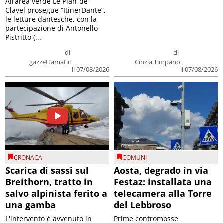
All’area verde Le Plan-de-
Clavel prosegue “ItinerDante”,
le letture dantesche, con la
partecipazione di Antonello
Pistritto (...
di
di
gazzettamatin
Cinzia Timpano
il 07/08/2026
il 07/08/2026
CRONACA
COMUNI
Scarica di sassi sul
Aosta, degrado in via
Breithorn, tratto in
Festaz: installata una
salvo alpinista ferito a
telecamera alla Torre
una gamba
del Lebbroso
L'intervento è avvenuto in
Prime contromosse