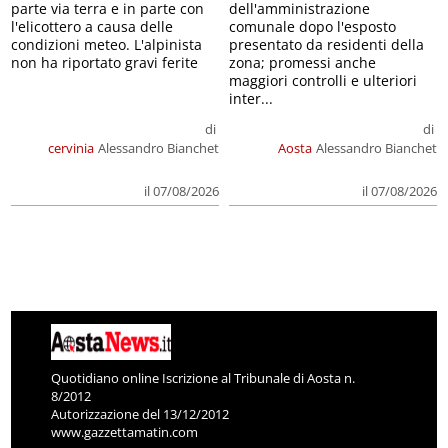
parte via terra e in parte con
dell'amministrazione
l'elicottero a causa delle
comunale dopo l'esposto
condizioni meteo. L'alpinista
presentato da residenti della
non ha riportato gravi ferite
zona; promessi anche
maggiori controlli e ulteriori
inter...
di
di
cervinia
Alessandro Bianchet
Aosta
Alessandro Bianchet
il 07/08/2026
il 07/08/2026
Quotidiano online Iscrizione al Tribunale di Aosta n.
8/2012
Autorizzazione del 13/12/2012
www.gazzettamatin.com