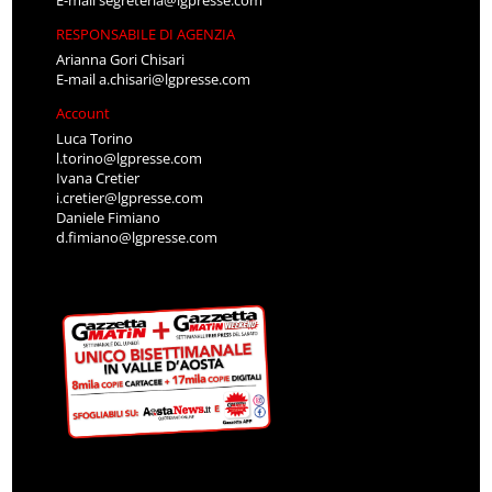
E-mail
segreteria@lgpresse.com
RESPONSABILE DI AGENZIA
Arianna Gori Chisari
E-mail
a.chisari@lgpresse.com
Account
Luca Torino
l.torino@lgpresse.com
Ivana Cretier
i.cretier@lgpresse.com
Daniele Fimiano
d.fimiano@lgpresse.com