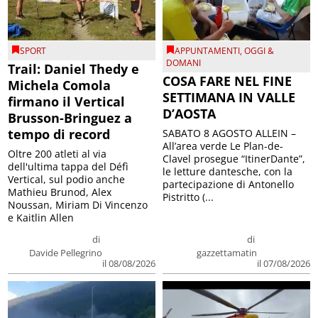
SPORT
APPUNTAMENTI
,
OGGI &
DOMANI
Trail: Daniel Thedy e
COSA FARE NEL FINE
Michela Comola
SETTIMANA IN VALLE
firmano il Vertical
D’AOSTA
Brusson-Bringuez a
tempo di record
SABATO 8 AGOSTO ALLEIN –
All’area verde Le Plan-de-
Oltre 200 atleti al via
Clavel prosegue “ItinerDante”,
dell'ultima tappa del Défì
le letture dantesche, con la
Vertical, sul podio anche
partecipazione di Antonello
Mathieu Brunod, Alex
Pistritto (...
Noussan, Miriam Di Vincenzo
e Kaitlin Allen
di
di
Davide Pellegrino
gazzettamatin
il 08/08/2026
il 07/08/2026