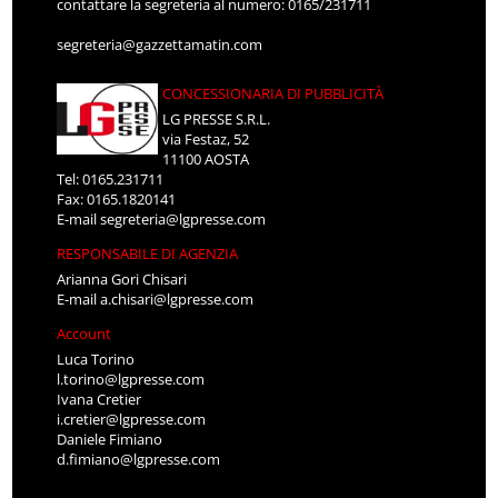
contattare la segreteria al numero: 0165/231711
segreteria@gazzettamatin.com
CONCESSIONARIA DI PUBBLICITÀ
LG PRESSE S.R.L.
via Festaz, 52
11100 AOSTA
Tel: 0165.231711
Fax: 0165.1820141
E-mail
segreteria@lgpresse.com
RESPONSABILE DI AGENZIA
Arianna Gori Chisari
E-mail
a.chisari@lgpresse.com
Account
Luca Torino
l.torino@lgpresse.com
Ivana Cretier
i.cretier@lgpresse.com
Daniele Fimiano
d.fimiano@lgpresse.com