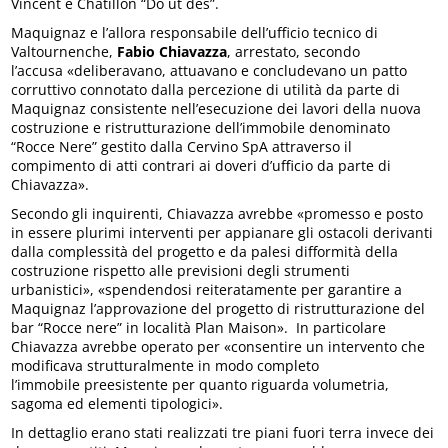
Vincent e Chatillon “Do ut des”.
Maquignaz e l’allora responsabile dell’ufficio tecnico di
Valtournenche,
Fabio Chiavazza
, arrestato, secondo
l’accusa «deliberavano, attuavano e concludevano un patto
corruttivo connotato dalla percezione di utilità da parte di
Maquignaz consistente nell’esecuzione dei lavori della nuova
costruzione e ristrutturazione dell’immobile denominato
“Rocce Nere” gestito dalla Cervino SpA attraverso il
compimento di atti contrari ai doveri d’ufficio da parte di
Chiavazza».
Secondo gli inquirenti, Chiavazza avrebbe «promesso e posto
in essere plurimi interventi per appianare gli ostacoli derivanti
dalla complessità del progetto e da palesi difformità della
costruzione rispetto alle previsioni degli strumenti
urbanistici», «spendendosi reiteratamente per garantire a
Maquignaz l’approvazione del progetto di ristrutturazione del
bar “Rocce nere” in località Plan Maison». In particolare
Chiavazza avrebbe operato per «consentire un intervento che
modificava strutturalmente in modo completo
l’immobile preesistente per quanto riguarda volumetria,
sagoma ed elementi tipologici».
In dettaglio erano stati realizzati tre piani fuori terra invece dei