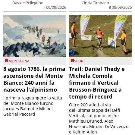
Davide Pellegrino
Cinzia Timpano
il 09/08/2026
il 08/08/2026
MONTAGNA
SPORT
8 agosto 1786, la prima
Trail: Daniel Thedy e
ascensione del Monte
Michela Comola
Bianco: 240 anni fa
firmano il Vertical
nasceva l’alpinismo
Brusson-Bringuez a
tempo di record
I primi a raggiungere la vetta
del Monte Bianco furono
Oltre 200 atleti al via
Jacques Balmat e Michel
dell'ultima tappa del Défì
Gabriel Paccard
Vertical, sul podio anche
Mathieu Brunod, Alex
Noussan, Miriam Di Vincenzo
e Kaitlin Allen