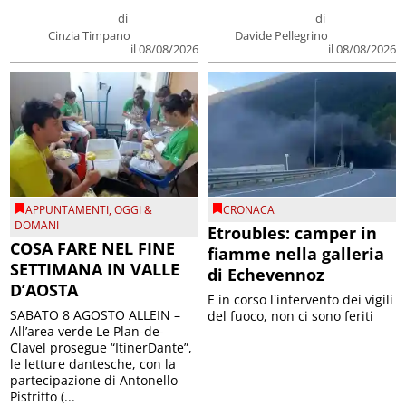
di
di
Cinzia Timpano
Davide Pellegrino
il 08/08/2026
il 08/08/2026
APPUNTAMENTI
,
OGGI &
CRONACA
DOMANI
Etroubles: camper in
COSA FARE NEL FINE
fiamme nella galleria
SETTIMANA IN VALLE
di Echevennoz
D’AOSTA
E in corso l'intervento dei vigili
SABATO 8 AGOSTO ALLEIN –
del fuoco, non ci sono feriti
All’area verde Le Plan-de-
Clavel prosegue “ItinerDante”,
le letture dantesche, con la
partecipazione di Antonello
Pistritto (...