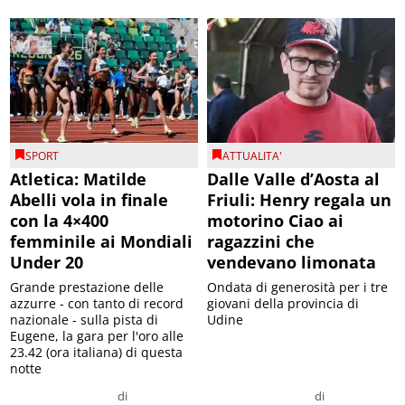
SPORT
ATTUALITA'
Atletica: Matilde
Dalle Valle d’Aosta al
Abelli vola in finale
Friuli: Henry regala un
con la 4×400
motorino Ciao ai
femminile ai Mondiali
ragazzini che
Under 20
vendevano limonata
Grande prestazione delle
Ondata di generosità per i tre
azzurre - con tanto di record
giovani della provincia di
nazionale - sulla pista di
Udine
Eugene, la gara per l'oro alle
23.42 (ora italiana) di questa
notte
di
di