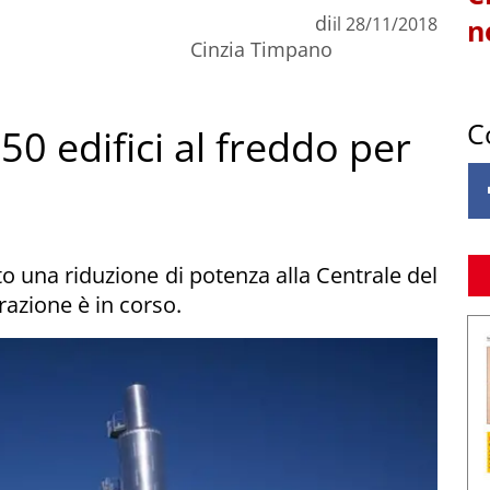
di
il
28/11/2018
n
Cinzia Timpano
C
0 edifici al freddo per
to una riduzione di potenza alla Centrale del
razione è in corso.