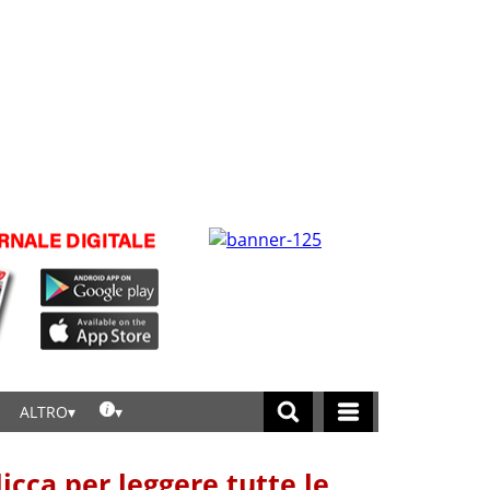
ALTRO
licca per leggere tutte le