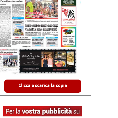
Clicca e scarica la copia