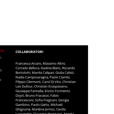
ITÀ
COLLABORATORI
L.
Francesca Arcaro, Massimo Altini,
Corrado Bellora, Nadine Blanc, Riccardo
11
Bortolotti, Manila Calipari, Giulia Calisti,
Nadia Camposaragna, Paolo Ciambi,
m
Filippo Clermont, Carol Di Vito, Christian
Leo Dufour, Christian Evaspasiano,
Giuseppe Farinella, Enrico Formento
Dojot, Bruno Fracasso, Fabio
Francesconi, Sofia Fregnani, Giorgia
Gambino, Paolo Gatto, Michael
Ghignone, Marlène Jorrioz, Cecilia
Lazzarotto, Giacomo Mangano, Angela