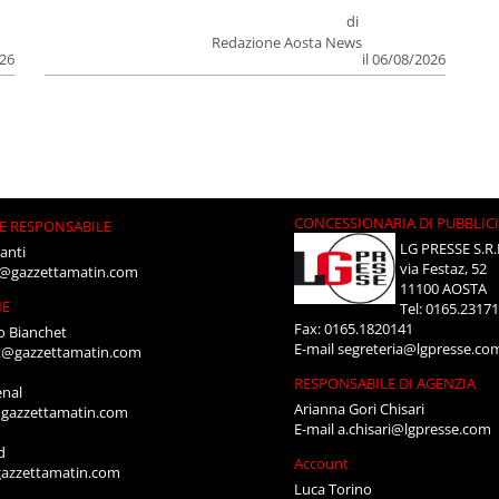
di
Redazione Aosta News
026
il 06/08/2026
CONCESSIONARIA DI PUBBLIC
E RESPONSABILE
LG PRESSE S.R.
anti
via Festaz, 52
i@gazzettamatin.com
11100 AOSTA
NE
Tel: 0165.2317
Fax: 0165.1820141
o Bianchet
E-mail
segreteria@lgpresse.co
t@gazzettamatin.com
RESPONSABILE DI AGENZIA
enal
Arianna Gori Chisari
gazzettamatin.com
E-mail
a.chisari@lgpresse.com
d
Account
azzettamatin.com
Luca Torino