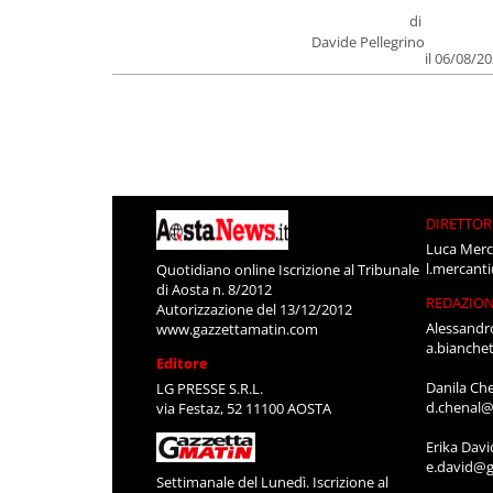
di
Davide Pellegrino
il 06/08/2
DIRETTOR
Luca Merc
l.mercant
Quotidiano online Iscrizione al Tribunale
di Aosta n. 8/2012
REDAZIO
Autorizzazione del 13/12/2012
Alessandr
www.gazzettamatin.com
a.bianche
Editore
Danila Ch
LG PRESSE S.R.L.
d.chenal@
via Festaz, 52 11100 AOSTA
Erika Davi
e.david@g
Settimanale del Lunedì. Iscrizione al