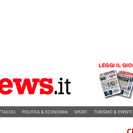
TTACOLI
POLITICA & ECONOMIA
SPORT
TURISMO & EVENTI
C