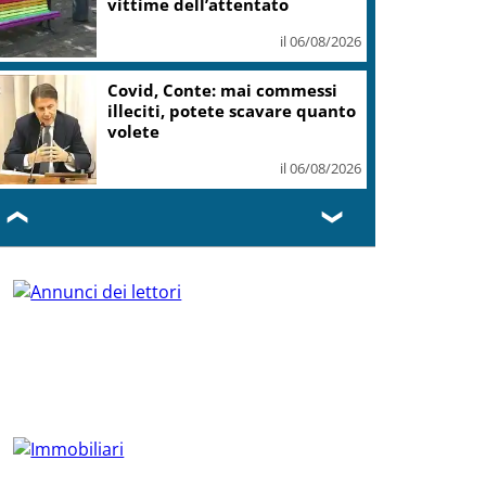
vittime dell’attentato
il 06/08/2026
Covid, Conte: mai commessi
illeciti, potete scavare quanto
volete
il 06/08/2026
❮
❯