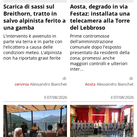
Scarica di sassi sul
Aosta, degrado in via
Breithorn, tratto in
Festaz: installata una
salvo alpinista ferito a
telecamera alla Torre
una gamba
del Lebbroso
L'intervento è avvenuto in
Prime contromosse
parte via terra e in parte con
dell'amministrazione
l'elicottero a causa delle
comunale dopo l'esposto
condizioni meteo. L'alpinista
presentato da residenti della
non ha riportato gravi ferite
zona; promessi anche
maggiori controlli e ulteriori
inter...
di
di
cervinia
Alessandro Bianchet
Aosta
Alessandro Bianchet
il 07/08/2026
il 07/08/2026