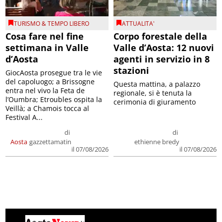
TURISMO & TEMPO LIBERO
ATTUALITA'
Cosa fare nel fine
Corpo forestale della
settimana in Valle
Valle d’Aosta: 12 nuovi
d’Aosta
agenti in servizio in 8
stazioni
GiocAosta prosegue tra le vie
del capoluogo; a Brissogne
Questa mattina, a palazzo
entra nel vivo la Feta de
regionale, si è tenuta la
l’Oumbra; Etroubles ospita la
cerimonia di giuramento
Veillà; a Chamois tocca al
Festival A...
di
di
Aosta
gazzettamatin
ethienne bredy
il 07/08/2026
il 07/08/2026