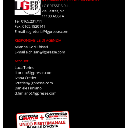
LG PRESSE S.R.L.
via Festaz, 52
11100 AOSTA
Tel: 0165.231711
Fax: 0165.1820141
E-mail
segreteria@lgpresse.com
RESPONSABILE DI AGENZIA
Arianna Gori Chisari
E-mail
a.chisari@lgpresse.com
Account
Luca Torino
l.torino@lgpresse.com
Ivana Cretier
i.cretier@lgpresse.com
Daniele Fimiano
d.fimiano@lgpresse.com