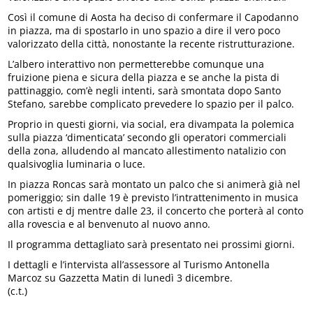
Così il comune di Aosta ha deciso di confermare il Capodanno
in piazza, ma di spostarlo in uno spazio a dire il vero poco
valorizzato della città, nonostante la recente ristrutturazione.
L’albero interattivo non permetterebbe comunque una
fruizione piena e sicura della piazza e se anche la pista di
pattinaggio, com’è negli intenti, sarà smontata dopo Santo
Stefano, sarebbe complicato prevedere lo spazio per il palco.
Proprio in questi giorni, via social, era divampata la polemica
sulla piazza ‘dimenticata’ secondo gli operatori commerciali
della zona, alludendo al mancato allestimento natalizio con
qualsivoglia luminaria o luce.
In piazza Roncas sarà montato un palco che si animerà già nel
pomeriggio; sin dalle 19 è previsto l’intrattenimento in musica
con artisti e dj mentre dalle 23, il concerto che porterà al conto
alla rovescia e al benvenuto al nuovo anno.
Il programma dettagliato sarà presentato nei prossimi giorni.
I dettagli e l’intervista all’assessore al Turismo Antonella
Marcoz su Gazzetta Matin di lunedì 3 dicembre.
(c.t.)