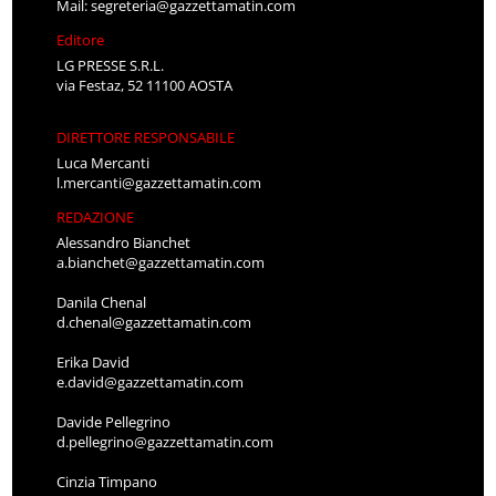
Mail:
segreteria@gazzettamatin.com
Editore
LG PRESSE S.R.L.
via Festaz, 52 11100 AOSTA
DIRETTORE RESPONSABILE
Luca Mercanti
l.mercanti@gazzettamatin.com
REDAZIONE
Alessandro Bianchet
a.bianchet@gazzettamatin.com
Danila Chenal
d.chenal@gazzettamatin.com
Erika David
e.david@gazzettamatin.com
Davide Pellegrino
d.pellegrino@gazzettamatin.com
Cinzia Timpano