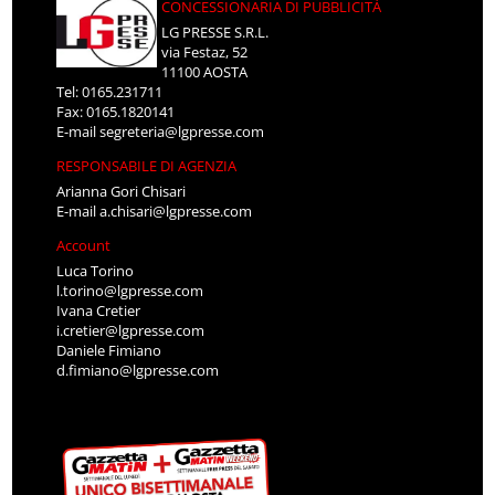
CONCESSIONARIA DI PUBBLICITÀ
LG PRESSE S.R.L.
via Festaz, 52
11100 AOSTA
Tel: 0165.231711
Fax: 0165.1820141
E-mail
segreteria@lgpresse.com
RESPONSABILE DI AGENZIA
Arianna Gori Chisari
E-mail
a.chisari@lgpresse.com
Account
Luca Torino
l.torino@lgpresse.com
Ivana Cretier
i.cretier@lgpresse.com
Daniele Fimiano
d.fimiano@lgpresse.com