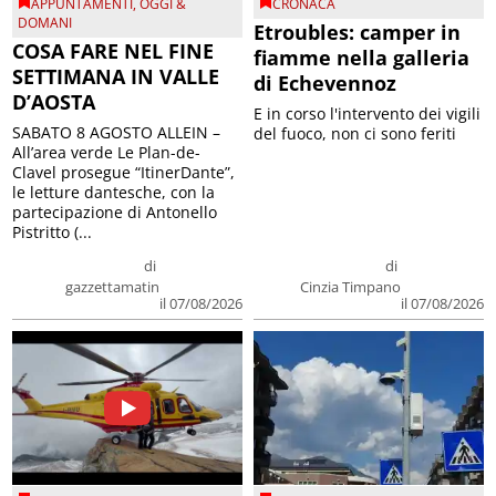
APPUNTAMENTI
,
OGGI &
CRONACA
DOMANI
Etroubles: camper in
COSA FARE NEL FINE
fiamme nella galleria
SETTIMANA IN VALLE
di Echevennoz
D’AOSTA
E in corso l'intervento dei vigili
SABATO 8 AGOSTO ALLEIN –
del fuoco, non ci sono feriti
All’area verde Le Plan-de-
Clavel prosegue “ItinerDante”,
le letture dantesche, con la
partecipazione di Antonello
Pistritto (...
di
di
gazzettamatin
Cinzia Timpano
il 07/08/2026
il 07/08/2026