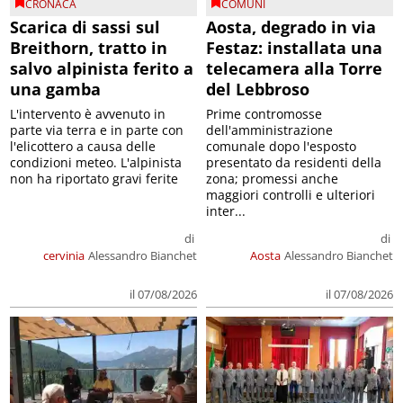
CRONACA
COMUNI
Scarica di sassi sul
Aosta, degrado in via
Breithorn, tratto in
Festaz: installata una
salvo alpinista ferito a
telecamera alla Torre
una gamba
del Lebbroso
L'intervento è avvenuto in
Prime contromosse
parte via terra e in parte con
dell'amministrazione
l'elicottero a causa delle
comunale dopo l'esposto
condizioni meteo. L'alpinista
presentato da residenti della
non ha riportato gravi ferite
zona; promessi anche
maggiori controlli e ulteriori
inter...
di
di
cervinia
Alessandro Bianchet
Aosta
Alessandro Bianchet
il 07/08/2026
il 07/08/2026