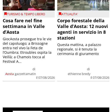
TURISMO & TEMPO LIBERO
ATTUALITA'
Cosa fare nel fine
Corpo forestale della
settimana in Valle
Valle d’Aosta: 12 nuovi
d’Aosta
agenti in servizio in 8
stazioni
GiocAosta prosegue tra le vie
del capoluogo; a Brissogne
Questa mattina, a palazzo
entra nel vivo la Feta de
regionale, si è tenuta la
l’Oumbra; Etroubles ospita la
cerimonia di giuramento
Veillà; a Chamois tocca al
Festival A...
di
di
Aosta
gazzettamatin
ethienne bredy
il 07/08/2026
il 07/08/2026