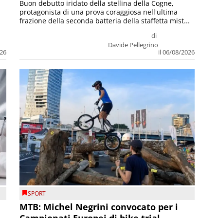
Buon debutto iridato della stellina della Cogne,
protagonista di una prova coraggiosa nell'ultima
frazione della seconda batteria della staffetta mist...
di
Davide Pellegrino
026
il 06/08/2026
SPORT
MTB: Michel Negrini convocato per i
Campionati Europei di bike trial