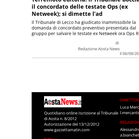
il concordato delle testate Ops (ex
Netweek); si dimette l’ad
Il Tribunale di Lecco ha giudicato inammissibile la
domanda di concordato preventivo presentata dal
gruppo per salvare le testate ex Netweek ora Ops R.
di
Redazione Aosta News
il 06/08/2
DIRETTOR
Luca Merc
l.mercant
Quotidiano online Iscrizione al Tribunale
di Aosta n. 8/2012
REDAZIO
Autorizzazione del 13/12/2012
Alessandr
www.gazzettamatin.com
a.bianche