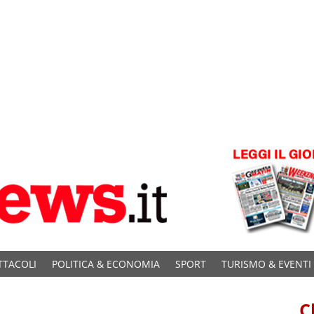
TTACOLI
POLITICA & ECONOMIA
SPORT
TURISMO & EVENTI
C