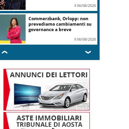
Hiroshima: “Mai più”
il 06/08/2026
Addio a Francesco Guccini, la
voce controcorrente che
raccontò l’Italia
il 06/08/2026
❮
❯