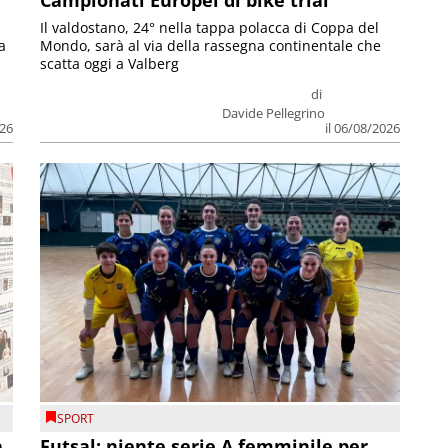
Il valdostano, 24° nella tappa polacca di Coppa del
a
Mondo, sarà al via della rassegna continentale che
scatta oggi a Valberg
di
Davide Pellegrino
026
il 06/08/2026
SPORT
a
Futsal: niente serie A femminile per