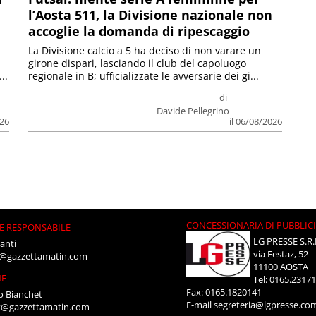
l’Aosta 511, la Divisione nazionale non
accoglie la domanda di ripescaggio
La Divisione calcio a 5 ha deciso di non varare un
girone dispari, lasciando il club del capoluogo
..
regionale in B; ufficializzate le avversarie dei gi...
di
Davide Pellegrino
026
il 06/08/2026
CONCESSIONARIA DI PUBBLIC
E RESPONSABILE
LG PRESSE S.R.
anti
via Festaz, 52
i@gazzettamatin.com
11100 AOSTA
NE
Tel: 0165.2317
Fax: 0165.1820141
o Bianchet
E-mail
segreteria@lgpresse.co
t@gazzettamatin.com