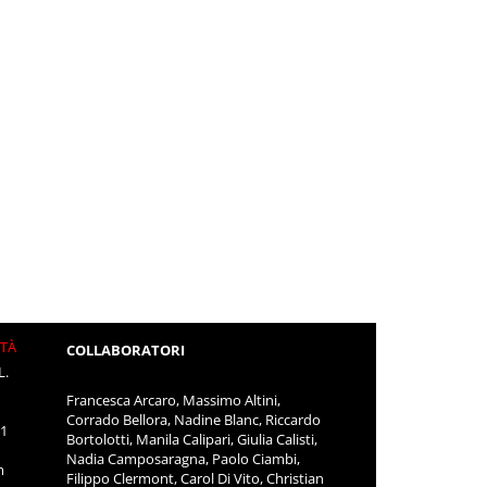
ITÀ
COLLABORATORI
L.
Francesca Arcaro, Massimo Altini,
Corrado Bellora, Nadine Blanc, Riccardo
11
Bortolotti, Manila Calipari, Giulia Calisti,
Nadia Camposaragna, Paolo Ciambi,
m
Filippo Clermont, Carol Di Vito, Christian