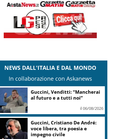
NEWS DALL'ITALIA E DAL MONDO
In collaborazione con Askanews
Caldo, sabato città in “bollino
rosso” calano a 21. Tregua al
Nord
il 06/08/2026
Giappone, premier Sanae
rende omaggio a vittime