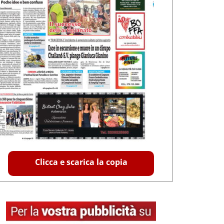
Clicca e scarica la copia