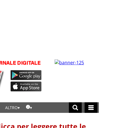
ALTRO
licca per leggere tutte le