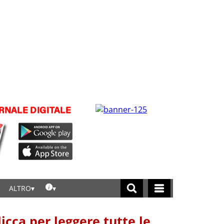
ALTRO
licca per leggere tutte le