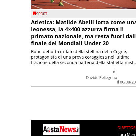
SPORT
Atletica: Matilde Abelli lotta come un
leonessa, la 4×400 azzurra firma il
primato nazionale, ma resta fuori dal
finale dei Mondiali Under 20
Buon debutto iridato della stellina della Cogne,
protagonista di una prova coraggiosa nell'ultima
frazione della seconda batteria della staffetta mist..
di
Davide Pellegrino
il 06/08/2
DIRETTOR
Luca Merc