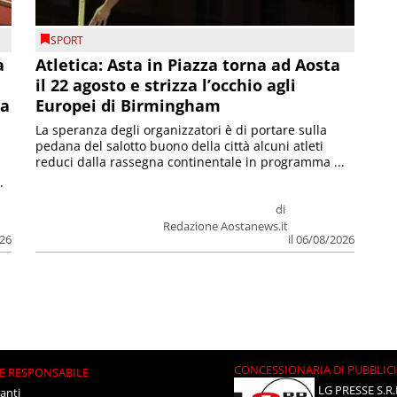
SPORT
a
Atletica: Asta in Piazza torna ad Aosta
il 22 agosto e strizza l’occhio agli
la
Europei di Birmingham
La speranza degli organizzatori è di portare sulla
pedana del salotto buono della città alcuni atleti
reduci dalla rassegna continentale in programma ...
.
di
Redazione Aostanews.it
026
il 06/08/2026
CONCESSIONARIA DI PUBBLIC
E RESPONSABILE
LG PRESSE S.R.
anti