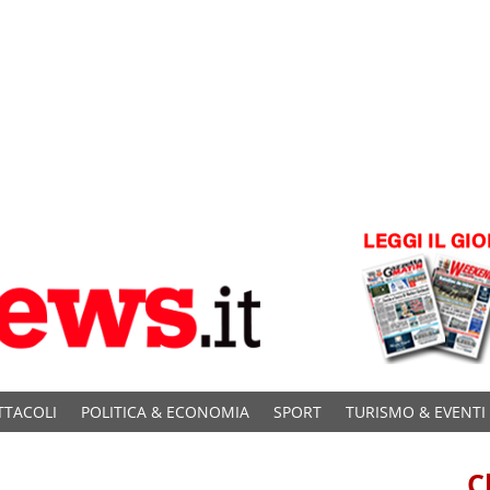
TTACOLI
POLITICA & ECONOMIA
SPORT
TURISMO & EVENTI
C