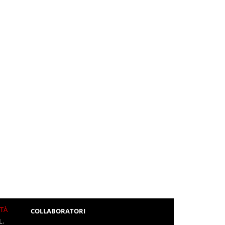
ITÀ
COLLABORATORI
L.