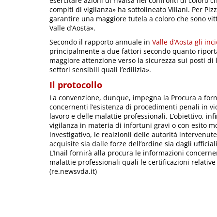
esercitare azioni di rivalsa nei confronti di coloro 
compiti di vigilanza» ha sottolineato Villani. Per Piz
garantire una maggiore tutela a coloro che sono vit
Valle d’Aosta».
Secondo il rapporto annuale in
Valle d’Aosta gli inc
principalmente a due fattori secondo quanto riporta
maggiore attenzione verso la sicurezza sui posti di 
settori sensibili quali l’edilizia».
Il protocollo
La convenzione, dunque, impegna la Procura a fornir
concernenti l’esistenza di procedimenti penali in vi
lavoro e delle malattie professionali. L’obiettivo, infi
vigilanza in materia di infortuni gravi o con esito 
investigativo, le realzionii delle autorità intervenut
acquisite sia dalle forze dell’ordine sia dagli ufficiali
L’Inail fornirà alla procura le informazioni concernent
malattie professionali quali le certificazioni relativ
(re.newsvda.it)