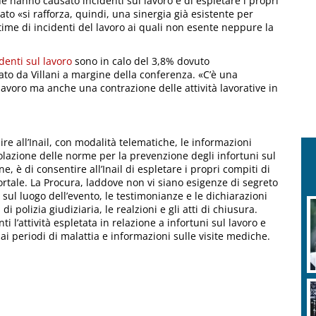
che hanno causato incidenti sul lavoro e di espletare i propri
zato «si rafforza, quindi, una sinergia già esistente per
time di incidenti del lavoro ai quali non esente neppure la
identi sul lavoro
sono in calo del 3,8% dovuto
to da Villani a margine della conferenza. «C’è una
lavoro ma anche una contrazione delle attività lavorative in
e all’Inail, con modalità telematiche, le informazioni
olazione delle norme per la prevenzione degli infortuni sul
ne, è di consentire all’Inail di espletare i propri compiti di
mortale. La Procura, laddove non vi siano esigenze di segreto
e sul luogo dell’evento, le testimonianze e le dichiarazioni
 di polizia giudiziaria, le realzioni e gli atti di chiusura.
i l’attività espletata in relazione a infortuni sul lavoro e
e ai periodi di malattia e informazioni sulle visite mediche.