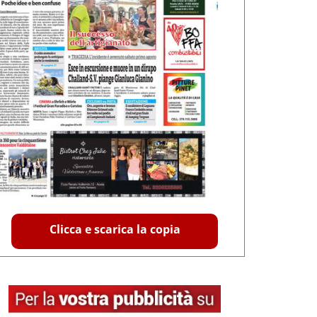
Clicca e scarica la copia