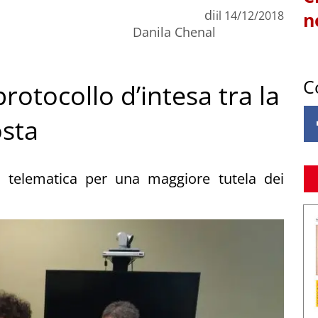
di
il
14/12/2018
n
Danila Chenal
C
protocollo d’intesa tra la
osta
a telematica per una maggiore tutela dei